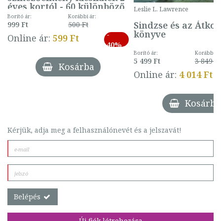
éves kortól - 60 különböző
Leslie L. Lawrence
mintával (gombás)
Borító ár:
Korábbi ár:
Sindzse és az Átko
999 Ft
500 Ft
könyve
-
Online ár:
599 Ft
40%
Borító ár:
Korábbi ár
5 499 Ft
3 849 Ft
Kosárba
Online ár:
4 014 Ft
Kosárba
Kérjük, adja meg a felhasználónevét és a jelszavát!
Belépés
Új fiók létrehozása