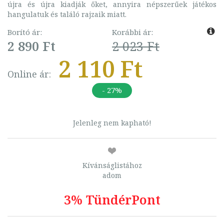
újra és újra kiadják őket, annyira népszerűek játékos
hangulatuk és találó rajzaik miatt.
Borító ár:
Korábbi ár:
2 890 Ft
2 023 Ft
2 110 Ft
Online ár:
- 27%
Jelenleg nem kapható!
Kívánságlistához
adom
3% TündérPont