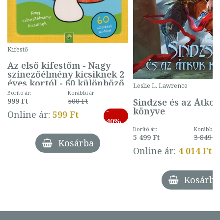
Kifestő
Az első kifestőm - Nagy
színezőélmény kicsiknek 2
éves kortól - 60 különböző
Leslie L. Lawrence
mintával (gombás)
Borító ár:
Korábbi ár:
Sindzse és az Átko
999 Ft
500 Ft
könyve
-
Online ár:
599 Ft
40%
Borító ár:
Korábbi ár
5 499 Ft
3 849 Ft
Kosárba
Online ár:
4 014 Ft
Kosárba