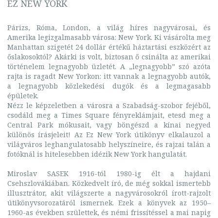
EZ NEW YORK
Párizs, Róma, London, a világ híres nagyvárosai, és
Amerika legizgalmasabb városa: New York. Ki vásárolta meg
Manhattan szigetét 24 dollár értékű háztartási eszközért az
őslakosoktól? Akárki is volt, biztosan ő csinálta az amerikai
történelem legnagyobb üzletét. A „legnagyobb” szó azóta
rajta is ragadt New Yorkon: itt vannak a legnagyobb autók,
a legnagyobb közlekedési dugók és a legmagasabb
épületek.
Nézz le képzeletben a városra a Szabadság-szobor fejéből,
csodáld meg a Times Square fényreklámjait, etesd meg a
Central Park mókusait, vagy böngészd a kínai negyed
különös írásjeleit! Az Ez New York útikönyv elkalauzol a
világváros leghangulatosabb helyszíneire, és rajzai talán a
fotóknál is hitelesebben idézik New York hangulatát.
Miroslav SASEK 1916-tól 1980-ig élt a hajdani
Csehszlovákiában. Közkedvelt író, de még sokkal ismertebb
illusztrátor, akit világszerte a nagyvárosokról írott-rajzolt
útikönyvsorozatáról ismernek. Ezek a könyvek az 1950–
1960-as években születtek, és némi frissítéssel a mai napig