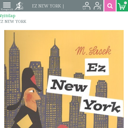
0
EZ NEW YORK |
Nyitólap
9789631189810
EZ NEW YORK