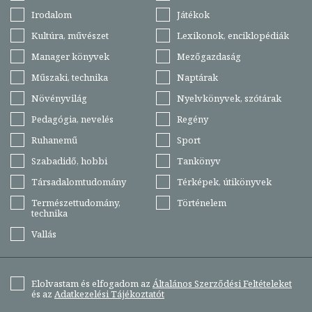
Irodalom
Játékok
Kultúra, művészet
Lexikonok, enciklopédiák
Manager könyvek
Mezőgazdaság
Műszaki, technika
Naptárak
Növényvilág
Nyelvkönyvek, szótárak
Pedagógia, nevelés
Regény
Ruhanemű
Sport
Szabadidő, hobbi
Tankönyv
Társadalomtudomány
Térképek, útikönyvek
Természettudomány,
Történelem
technika
Vallás
Elolvastam és elfogadom az
Általános Szerződési Feltételeket
és az
Adatkezelési Tájékoztatót