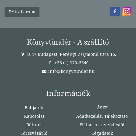
Feliratkozom
Könyvtündér - A szállító
1047 Budapest, Perényi Zsigmond utca 15.
+36 (1) 370-5540
info@konyvtunder.hu
Információk
Boltjaink
ÁSZF
Kapcsolat
Adatkezelési Tájékoztató
Rólunk
Elállás a szerződéstől
Törzsvásárló
Cégadatok