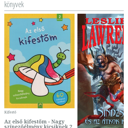
könyvek
Kifestő
Az első kifestőm - Nagy
színezőélmény kicsiknek 2