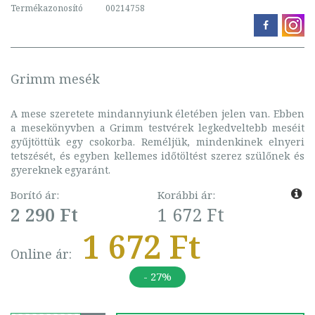
Termékazonosító
00214758
Grimm mesék
A mese szeretete mindannyiunk életében jelen van. Ebben
a mesekönyvben a Grimm testvérek legkedveltebb meséit
gyűjtöttük egy csokorba. Reméljük, mindenkinek elnyeri
tetszését, és egyben kellemes időtöltést szerez szülőnek és
gyereknek egyaránt.
Borító ár:
Korábbi ár:
2 290 Ft
1 672 Ft
1 672 Ft
Online ár:
- 27%