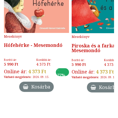
Mesekönyv
Mesekönyv
Hófehérke - Mesemondó
Piroska és a farkas
Mesemondó
Borító ár:
Korábbi ár:
Borító ár:
Korábbi ár
5 990 Ft
4 373 Ft
5 990 Ft
4 373 F
-
Online ár:
4 373 Ft
Online ár:
4 373 Ft
27%
Várható megjelenés:
2026. 09. 15.
Várható megjelenés:
2026. 09. 15.
Kosárba
Kosárba