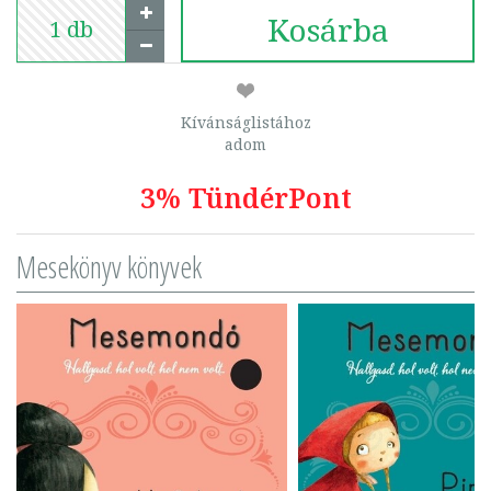
Kosárba
Kívánságlistához
adom
3% TündérPont
Mesekönyv könyvek