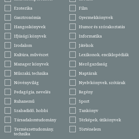
Ezoterika
Film
Gasztronómia
Gyermekkönyvek
Hangoskönyvek
Humor és szórakoztatás
Ifjúsági könyvek
Informatika
Irodalom
Játékok
Kultúra, művészet
Lexikonok, enciklopédiák
Manager könyvek
Mezőgazdaság
Műszaki, technika
Naptárak
Növényvilág
Nyelvkönyvek, szótárak
Pedagógia, nevelés
Regény
Ruhanemű
Sport
Szabadidő, hobbi
Tankönyv
Társadalomtudomány
Térképek, útikönyvek
Természettudomány,
Történelem
technika