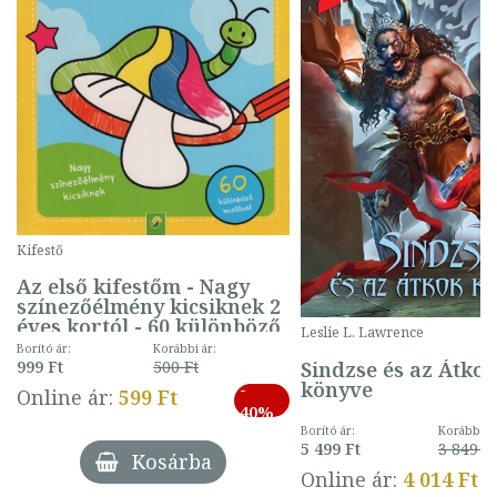
Kifestő
Az első kifestőm - Nagy
színezőélmény kicsiknek 2
éves kortól - 60 különböző
Leslie L. Lawrence
mintával (gombás)
Borító ár:
Korábbi ár:
Sindzse és az Átko
999 Ft
500 Ft
könyve
-
Online ár:
599 Ft
40%
Borító ár:
Korábbi ár
5 499 Ft
3 849 Ft
Kosárba
Online ár:
4 014 Ft