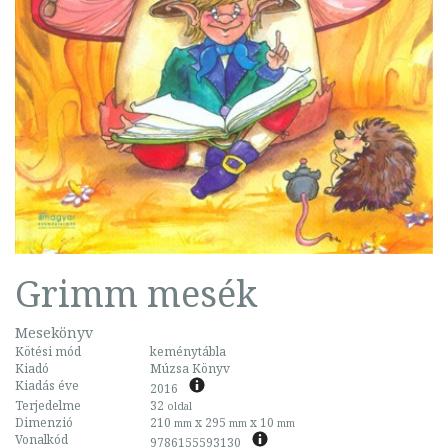
Grimm mesék
Mesekönyv
Kötési mód
keménytábla
Kiadó
Múzsa Könyv
Kiadás éve
2016
Terjedelme
32
oldal
Dimenzió
210
x 295
x 10
mm
mm
mm
Vonalkód
9786155593130