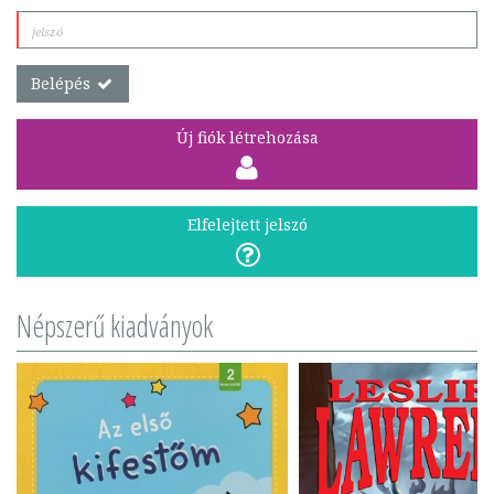
Belépés
Új fiók létrehozása
Elfelejtett jelszó
Népszerű kiadványok