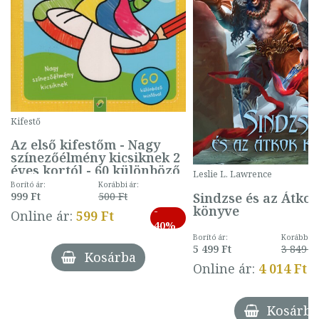
Kifestő
Az első kifestőm - Nagy
színezőélmény kicsiknek 2
éves kortól - 60 különböző
Leslie L. Lawrence
mintával (gombás)
Borító ár:
Korábbi ár:
Sindzse és az Átko
999 Ft
500 Ft
könyve
-
Online ár:
599 Ft
40%
Borító ár:
Korábbi ár
5 499 Ft
3 849 Ft
Kosárba
Online ár:
4 014 Ft
Kosárba