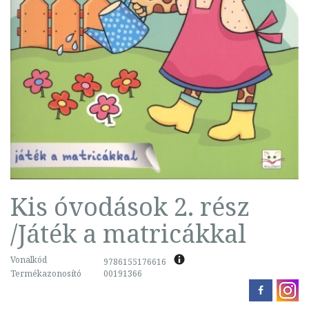
Kis óvodások 2. rész
/Játék a matricákkal
Vonalkód
9786155176616
Termékazonosító
00191366