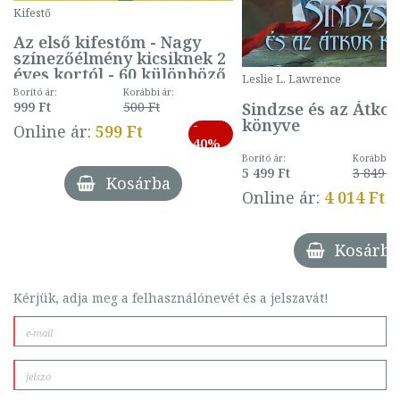
Kifestő
Az első kifestőm - Nagy
színezőélmény kicsiknek 2
éves kortól - 60 különböző
Leslie L. Lawrence
mintával (gombás)
Borító ár:
Korábbi ár:
Sindzse és az Átko
999 Ft
500 Ft
könyve
-
Online ár:
599 Ft
40%
Borító ár:
Korábbi ár
5 499 Ft
3 849 Ft
Kosárba
Online ár:
4 014 Ft
Kosárba
Kérjük, adja meg a felhasználónevét és a jelszavát!