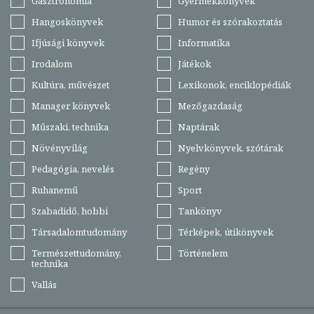
Gasztronómia
Gyermekkönyvek
Hangoskönyvek
Humor és szórakoztatás
Ifjúsági könyvek
Informatika
Irodalom
Játékok
Kultúra, művészet
Lexikonok, enciklopédiák
Manager könyvek
Mezőgazdaság
Műszaki, technika
Naptárak
Növényvilág
Nyelvkönyvek, szótárak
Pedagógia, nevelés
Regény
Ruhanemű
Sport
Szabadidő, hobbi
Tankönyv
Társadalomtudomány
Térképek, útikönyvek
Természettudomány,
Történelem
technika
Vallás