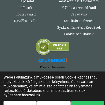
Kapcsolat
Adatkezelési Tájékoztató
Rólunk
Elállás a szerződéstől
Törzsvásárló
Cégadatok
Ügyfélszolgálat
Szállítás és fizetés
Gyakran Ismételt Kérdések
Cookie beállítások
Könyv az Árukeresőn
© Copyright 2020. - 2024. Könyvtündér