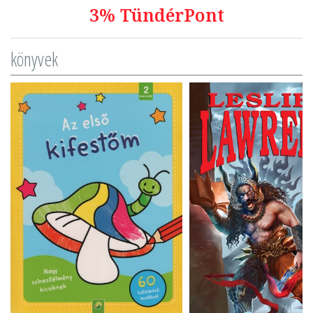
3% TündérPont
könyvek