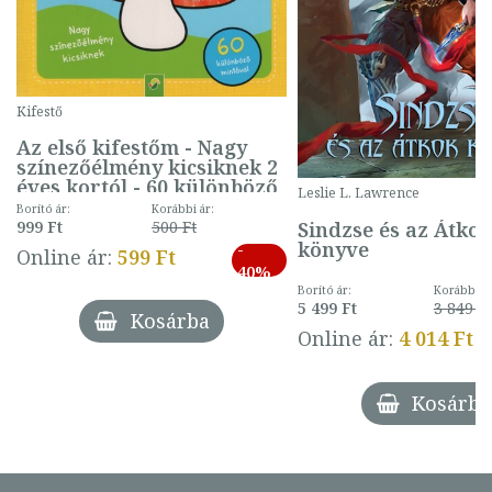
Kifestő
Az első kifestőm - Nagy
színezőélmény kicsiknek 2
éves kortól - 60 különböző
Leslie L. Lawrence
mintával (gombás)
Borító ár:
Korábbi ár:
Sindzse és az Átko
999 Ft
500 Ft
könyve
-
Online ár:
599 Ft
40%
Borító ár:
Korábbi ár
5 499 Ft
3 849 Ft
Kosárba
Online ár:
4 014 Ft
Kosárba