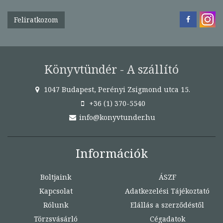
Feliratkozom
Könyvtündér - A szállító
1047 Budapest, Perényi Zsigmond utca 15.
+36 (1) 370-5540
info@konyvtunder.hu
Információk
Boltjaink
ÁSZF
Kapcsolat
Adatkezelési Tájékoztató
Rólunk
Elállás a szerződéstől
Törzsvásárló
Cégadatok