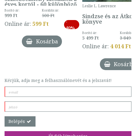
éves kortól - 60 különböző
Leslie L. Lawrence
mintával (gombás)
Borító ár:
Korábbi ár:
Sindzse és az Átko
999 Ft
500 Ft
könyve
-
Online ár:
599 Ft
40%
Borító ár:
Korábbi ár
5 499 Ft
3 849 Ft
Kosárba
Online ár:
4 014 Ft
Kosárba
Kérjük, adja meg a felhasználónevét és a jelszavát!
Belépés