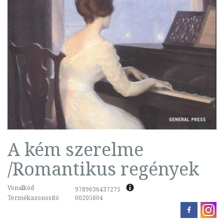
A kém szerelme
/Romantikus regények
Vonalkód
9789636437275
Termékazonosító
00205804