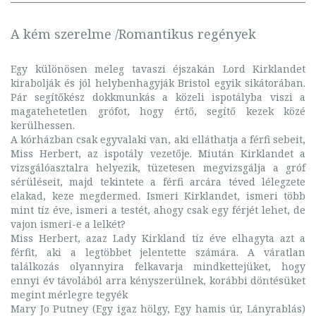
A kém szerelme /Romantikus regények
Egy különösen meleg tavaszi éjszakán Lord Kirklandet
kirabolják és jól helybenhagyják Bristol egyik sikátorában.
Pár segítőkész dokkmunkás a közeli ispotályba viszi a
magatehetetlen grófot, hogy értő, segítő kezek közé
kerülhessen.
A kórházban csak egyvalaki van, aki elláthatja a férfi sebeit,
Miss Herbert, az ispotály vezetője. Miután Kirklandet a
vizsgálóasztalra helyezik, tüzetesen megvizsgálja a gróf
sérüléseit, majd tekintete a férfi arcára téved lélegzete
elakad, keze megdermed. Ismeri Kirklandet, ismeri több
mint tíz éve, ismeri a testét, ahogy csak egy férjét lehet, de
vajon ismeri-e a lelkét?
Miss Herbert, azaz Lady Kirkland tíz éve elhagyta azt a
férfit, aki a legtöbbet jelentette számára. A váratlan
találkozás olyannyira felkavarja mindkettejüket, hogy
ennyi év távolából arra kényszerülnek, korábbi döntésüket
megint mérlegre tegyék
Mary Jo Putney (Egy igaz hölgy, Egy hamis úr, Lányrablás)