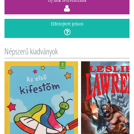
Új fiók létrehozása
Elfelejtett jelszó
Népszerű kiadványok