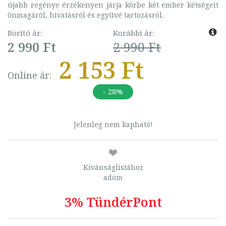
újabb regénye érzékenyen járja körbe két ember kétségeit
önmagáról, hivatásról és együvé tartozásról.
Borító ár:
Korábbi ár:
2 990 Ft
2 990 Ft
2 153 Ft
Online ár:
- 28%
Jelenleg nem kapható!
Kívánságlistához
adom
3% TündérPont