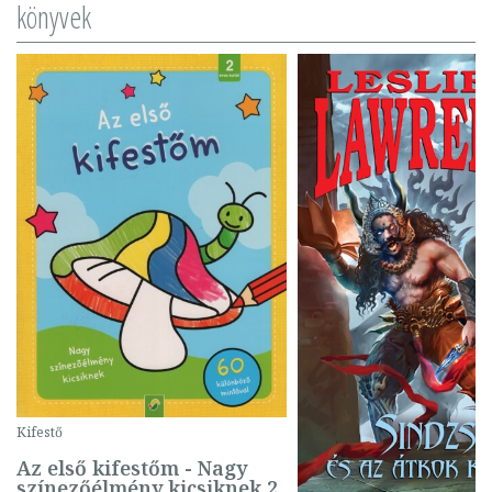
könyvek
Kifestő
Az első kifestőm - Nagy
színezőélmény kicsiknek 2