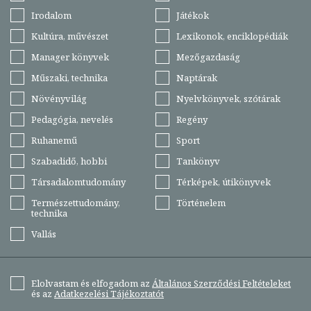
Irodalom
Játékok
Kultúra, művészet
Lexikonok, enciklopédiák
Manager könyvek
Mezőgazdaság
Műszaki, technika
Naptárak
Növényvilág
Nyelvkönyvek, szótárak
Pedagógia, nevelés
Regény
Ruhanemű
Sport
Szabadidő, hobbi
Tankönyv
Társadalomtudomány
Térképek, útikönyvek
Természettudomány,
Történelem
technika
Vallás
Elolvastam és elfogadom az
Általános Szerződési Feltételeket
és az
Adatkezelési Tájékoztatót