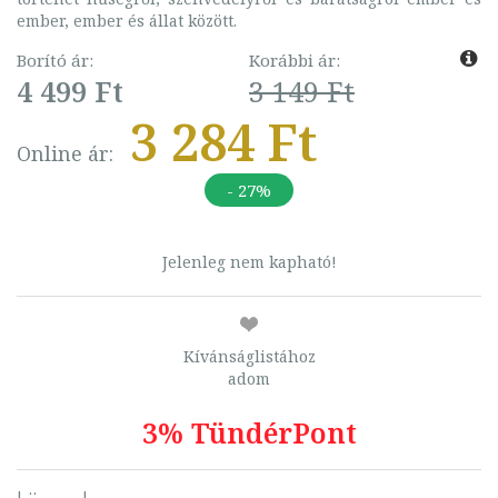
ember, ember és állat között.
Borító ár:
Korábbi ár:
4 499 Ft
3 149 Ft
3 284 Ft
Online ár:
- 27%
Jelenleg nem kapható!
Kívánságlistához
adom
3% TündérPont