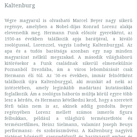
Kaltenburg
Végre magyarul is olvasható Marcel Beyer nagy sikerű
regénye, amelyben a Nobel-díjas Konrad Lorenz alakja
elevenedik meg. Hermann Funk először gyerekként, az
1930-as években találkozik apja barátjával, a kiváló
zoológussal, Lorenzzel, vagyis Ludwig Kaltenburggal. Az
apa és a tudós barátsága azonban egy nap minden
magyarázat nélkül megszakad. A második világháború
kitörésekor a Funk családnak sikerül elmenekülnie
Poznanból Drezdába, ám a város lebombázását csak
Hermann éli túl. Az '50-es években, immár felnőttként
találkozik újra Kaltenburggal, aki munkát ad neki az
intézetében, amely leginkább madártani kutatásokkal
foglalkozik. Ám a zoológus háborús múltja körül egyre több
lesz a kérdés, és Hermann kételkedni kezd, hogy a szeretett
férfi talán nem is az, akinek addig gondolta. Beyer
regényében Lorenz mellett számos ismerős figura
felbukkan, például a világhírű természetfotós és
természetfilmes, Heinz Sielmann, valamint Joseph Beuys
performansz- és szobrászművész. A Kaltenburg nagyívű
történet hűségről, szenvedélyről és barátságról ember és