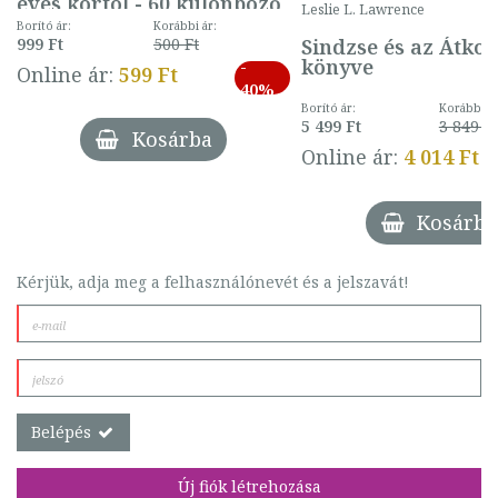
éves kortól - 60 különböző
Leslie L. Lawrence
mintával (gombás)
Borító ár:
Korábbi ár:
Sindzse és az Átko
999 Ft
500 Ft
könyve
-
Online ár:
599 Ft
40%
Borító ár:
Korábbi ár
5 499 Ft
3 849 Ft
Kosárba
Online ár:
4 014 Ft
Kosárba
Kérjük, adja meg a felhasználónevét és a jelszavát!
Belépés
Új fiók létrehozása