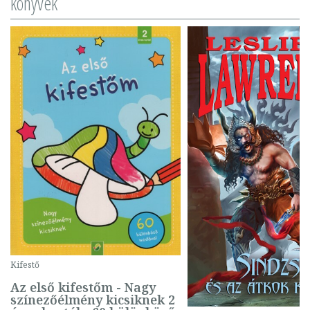
könyvek
Kifestő
Az első kifestőm - Nagy
színezőélmény kicsiknek 2