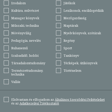
Irodalom
Játékok
Kultúra, művészet
Lexikonok, enciklopédiák
Manager könyvek
Mezőgazdaság
Műszaki, technika
Naptárak
Növényvilág
Nyelvkönyvek, szótárak
Pedagógia, nevelés
Regény
Ruhanemű
Sport
Szabadidő, hobbi
Tankönyv
Társadalomtudomány
Térképek, útikönyvek
Természettudomány,
Történelem
technika
Vallás
Elolvastam és elfogadom az
Általános Szerződési Feltételeket
és az
Adatkezelési Tájékoztatót