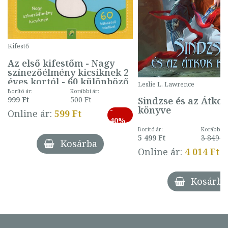
Kifestő
Az első kifestőm - Nagy
színezőélmény kicsiknek 2
éves kortól - 60 különböző
Leslie L. Lawrence
mintával (gombás)
Borító ár:
Korábbi ár:
Sindzse és az Átko
999 Ft
500 Ft
könyve
-
Online ár:
599 Ft
40%
Borító ár:
Korábbi ár
5 499 Ft
3 849 Ft
Kosárba
Online ár:
4 014 Ft
Kosárba