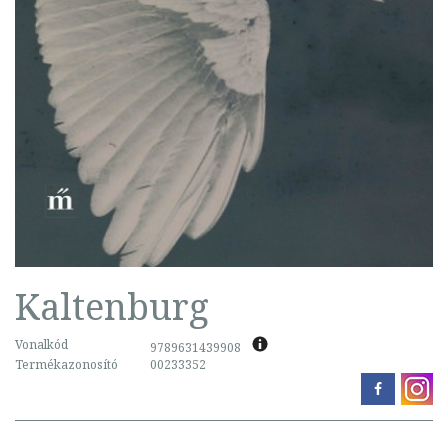
Kaltenburg
Vonalkód
9789631439908
Termékazonosító
00233352