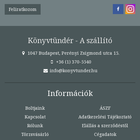
Feliratkozom
Könyvtündér - A szállító
1047 Budapest, Perényi Zsigmond utca 15.
+36 (1) 370-5540
info@konyvtunder.hu
Információk
Boltjaink
ÁSZF
Kapcsolat
Adatkezelési Tájékoztató
Rólunk
Elállás a szerződéstől
Törzsvásárló
Cégadatok