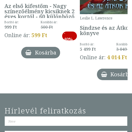
Az első kifestőm - Nagy
színezőélmény kicsiknek 2
éves kortól - 60 különböző
Leslie L. Lawrence
mintával (gombás)
Borító ár:
Korábbi ár:
Sindzse és az Átko
999 Ft
500 Ft
könyve
-
Online ár:
599 Ft
40%
Borító ár:
Korábbi ár
5 499 Ft
3 849 Ft
Kosárba
Online ár:
4 014 Ft
Kosárba
Hírlevél feliratkozás