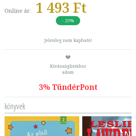
1 493 Ft
Online ár:
- 25%
Jelenleg nem kapható!
Kívánságlistához
adom
3% TündérPont
könyvek