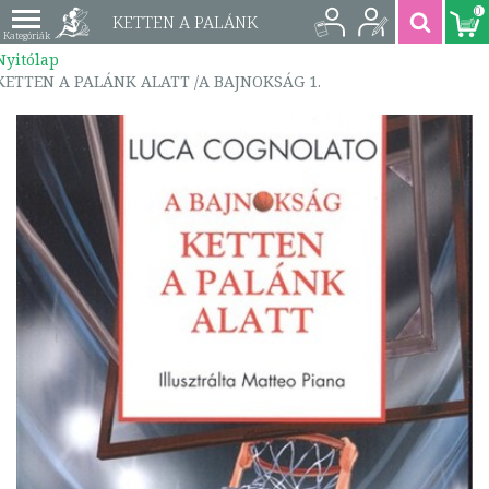
0
KETTEN A PALÁNK
Nyitólap
ALATT /A BAJNOKSÁG
KETTEN A PALÁNK ALATT /A BAJNOKSÁG 1.
1. | 9786155220296