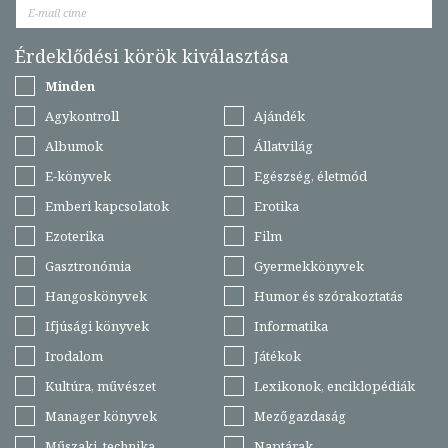
Érdeklődési körök kiválasztása
Minden
Agykontroll
Ajándék
Albumok
Állatvilág
E-könyvek
Egészség, életmód
Emberi kapcsolatok
Erotika
Ezoterika
Film
Gasztronómia
Gyermekkönyvek
Hangoskönyvek
Humor és szórakoztatás
Ifjúsági könyvek
Informatika
Irodalom
Játékok
Kultúra, művészet
Lexikonok, enciklopédiák
Manager könyvek
Mezőgazdaság
Műszaki, technika
Naptárak