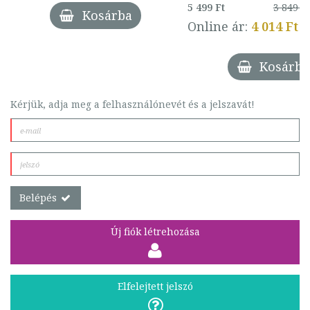
5 499 Ft
3 849 Ft
Kosárba
Online ár:
4 014 Ft
Kosárba
Kérjük, adja meg a felhasználónevét és a jelszavát!
Belépés
Új fiók létrehozása
Elfelejtett jelszó