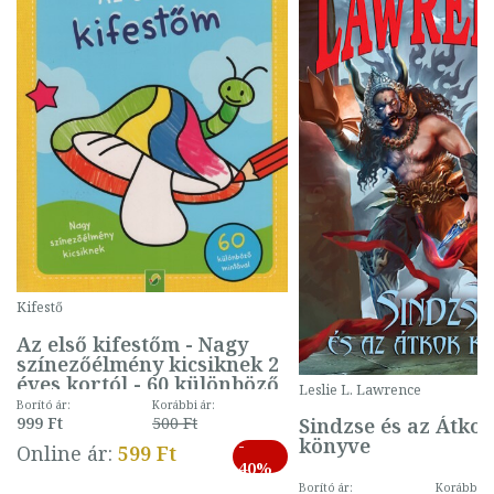
Kifestő
Az első kifestőm - Nagy
színezőélmény kicsiknek 2
éves kortól - 60 különböző
Leslie L. Lawrence
mintával (gombás)
Borító ár:
Korábbi ár:
Sindzse és az Átko
999 Ft
500 Ft
könyve
-
Online ár:
599 Ft
40%
Borító ár:
Korábbi ár