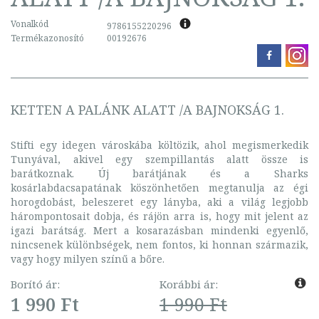
Vonalkód
9786155220296
Termékazonosító
00192676
KETTEN A PALÁNK ALATT /A BAJNOKSÁG 1.
Stifti egy idegen városkába költözik, ahol megismerkedik
Tunyával, akivel egy szempillantás alatt össze is
barátkoznak. Új barátjának és a Sharks
kosárlabdacsapatának köszönhetően megtanulja az égi
horogdobást, beleszeret egy lányba, aki a világ legjobb
hárompontosait dobja, és rájön arra is, hogy mit jelent az
igazi barátság. Mert a kosarazásban mindenki egyenlő,
nincsenek különbségek, nem fontos, ki honnan származik,
vagy hogy milyen színű a bőre.
Borító ár:
Korábbi ár:
1 990 Ft
1 990 Ft