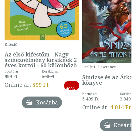
Kifestő
Az első kifestőm - Nagy
színezőélmény kicsiknek 2
éves kortól - 60 különböző
Leslie L. Lawrence
mintával (gombás)
Borító ár:
Korábbi ár:
Sindzse és az Átko
999 Ft
500 Ft
könyve
-
Online ár:
599 Ft
40%
Borító ár:
Korábbi ár
5 499 Ft
3 849 Ft
Kosárba
Online ár:
4 014 Ft
Kosárba