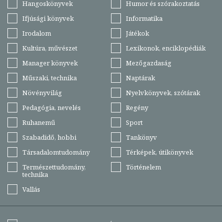
Hangoskönyvek
Humor és szórakoztatás
Ifjúsági könyvek
Informatika
Irodalom
Játékok
Kultúra, művészet
Lexikonok, enciklopédiák
Manager könyvek
Mezőgazdaság
Műszaki, technika
Naptárak
Növényvilág
Nyelvkönyvek, szótárak
Pedagógia, nevelés
Regény
Ruhanemű
Sport
Szabadidő, hobbi
Tankönyv
Társadalomtudomány
Térképek, útikönyvek
Természettudomány,
Történelem
technika
Vallás