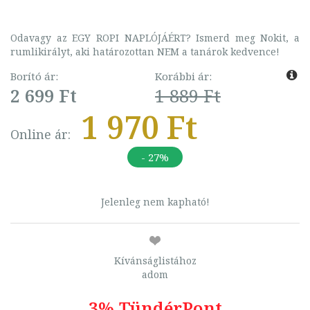
Odavagy az EGY ROPI NAPLÓJÁÉRT? Ismerd meg Nokit, a
rumlikirályt, aki határozottan NEM a tanárok kedvence!
Borító ár:
Korábbi ár:
2 699 Ft
1 889 Ft
1 970 Ft
Online ár:
- 27%
Jelenleg nem kapható!
Kívánságlistához
adom
3% TündérPont