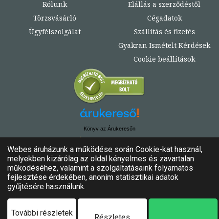
Rólunk
Elállás a szerződéstől
Törzsvásárló
Cégadatok
Ügyfélszolgálat
Szállítás és fizetés
Gyakran Ismételt Kérdések
Cookie beállítások
Könyv az Árukeresőn
© Copyright 2020. - 2024. Könyvtündér
Minden jog fenntartva!