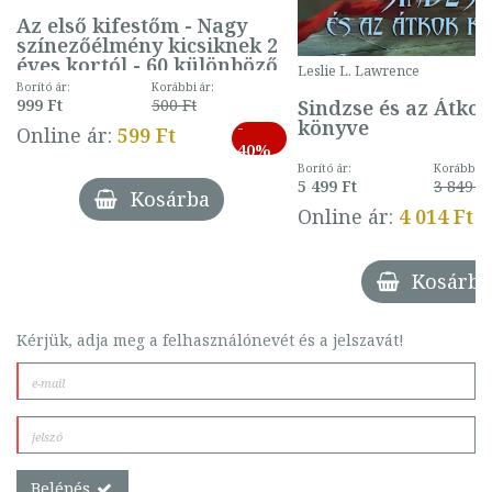
Az első kifestőm - Nagy
színezőélmény kicsiknek 2
éves kortól - 60 különböző
Leslie L. Lawrence
mintával (gombás)
Borító ár:
Korábbi ár:
Sindzse és az Átko
999 Ft
500 Ft
könyve
-
Online ár:
599 Ft
40%
Borító ár:
Korábbi ár
5 499 Ft
3 849 Ft
Kosárba
Online ár:
4 014 Ft
Kosárba
Kérjük, adja meg a felhasználónevét és a jelszavát!
Belépés