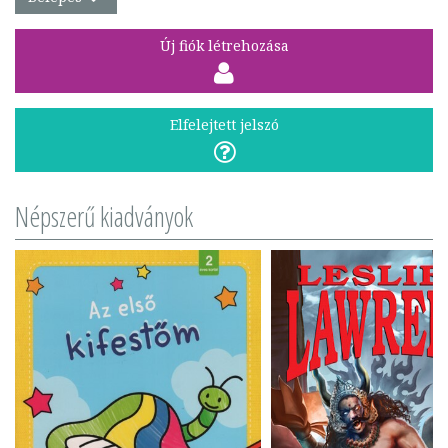
Új fiók létrehozása
Elfelejtett jelszó
Népszerű kiadványok