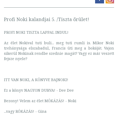
Profi Noki kalandjai 5. /Tiszta őrület!
PROFI NOKI TISZTA LAPPAL INDUL!
Az élet Nokival tuti buli... meg tuti rumli is. Mikor Noki
trehánysága elszabadul, Francis üti meg a bokáját. Vajon
sikerül Nokinak rendbe szednie magát? Vagy ez már veszett
fejsze nyele?
ITT VAN NOKI, A KÖNYVE BAJNOKI!
Ez a könyv NAGYON DURVA! - Dee Dee
Bezony! Velem az élet MÓKÁZÁS! - Noki
...vagy RÓKÁZÁS! - Gina