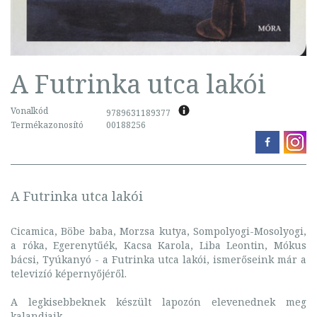
A Futrinka utca lakói
Vonalkód
9789631189377
Termékazonosító
00188256
A Futrinka utca lakói
Cicamica, Böbe baba, Morzsa kutya, Sompolyogi-Mosolyogi,
a róka, Egerenytűék, Kacsa Karola, Liba Leontin, Mókus
bácsi, Tyúkanyó - a Futrinka utca lakói, ismerőseink már a
televizíó képernyőjéről.
A legkisebbeknek készült lapozón elevenednek meg
kalandjaik.