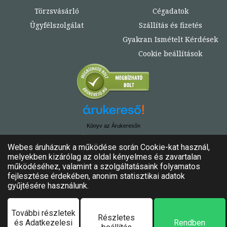
Törzsvásárló
Cégadatok
Ügyfélszolgálat
Szállítás és fizetés
Gyakran Ismételt Kérdések
Cookie beállítások
Könyv az Árukeresőn
© Copyright 2020. - 2024. Könyvtündér
Minden jog fenntartva!