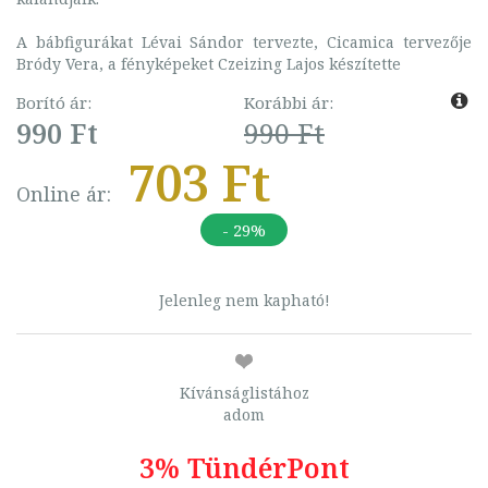
A bábfigurákat Lévai Sándor tervezte, Cicamica tervezője
Bródy Vera, a fényképeket Czeizing Lajos készítette
Borító ár:
Korábbi ár:
990 Ft
990 Ft
703 Ft
Online ár:
- 29%
Jelenleg nem kapható!
Kívánságlistához
adom
3% TündérPont