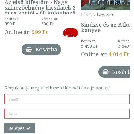
Az első kifestőm - Nagy
színezőélmény kicsiknek 2
éves kortól - 60 különböző
Leslie L. Lawrence
mintával (gombás)
Borító ár:
Korábbi ár:
Sindzse és az Átko
999 Ft
500 Ft
könyve
-
Online ár:
599 Ft
40%
Borító ár:
Korábbi ár
5 499 Ft
3 849 Ft
Kosárba
Online ár:
4 014 Ft
Kosárba
Kérjük, adja meg a felhasználónevét és a jelszavát!
Belépés