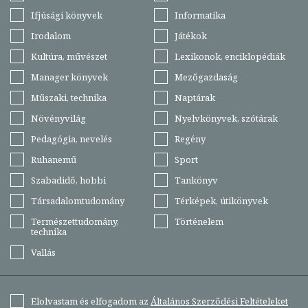
Ifjúsági könyvek
Informatika
Irodalom
Játékok
Kultúra, művészet
Lexikonok, enciklopédiák
Manager könyvek
Mezőgazdaság
Műszaki, technika
Naptárak
Növényvilág
Nyelvkönyvek, szótárak
Pedagógia, nevelés
Regény
Ruhanemű
Sport
Szabadidő, hobbi
Tankönyv
Társadalomtudomány
Térképek, útikönyvek
Természettudomány,
Történelem
technika
Vallás
Elolvastam és elfogadom az
Általános Szerződési Feltételeket