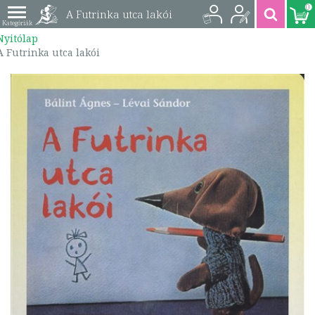
0
A Futrinka utca lakói
Nyitólap
| 9789631189377
A Futrinka utca lakói