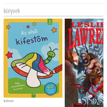
könyvek
Kifestő