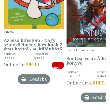
Kifestő
Az első kifestőm - Nagy
színezőélmény kicsiknek 2
éves kortól - 60 különböző
Leslie L. Lawrence
mintával (gombás)
Borító ár:
Korábbi ár:
Sindzse és az Átko
999 Ft
500 Ft
könyve
-
Online ár:
599 Ft
40%
Borító ár:
Korábbi ár
5 499 Ft
3 849 Ft
Kosárba
Online ár:
4 014 Ft
Kosárba