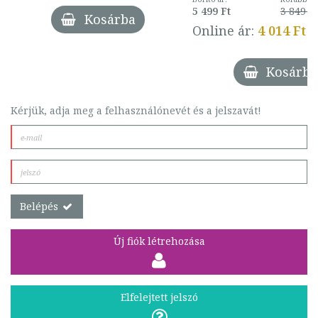
5 499 Ft
3 849 Ft
Kosárba
Online ár:
4 014 Ft
Kosárba
Kérjük, adja meg a felhasználónevét és a jelszavát!
Belépés
Új fiók létrehozása
Elfelejtett jelszó