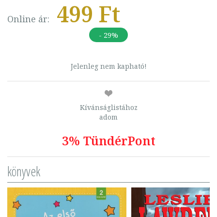
499 Ft
Online ár:
- 29%
Jelenleg nem kapható!
Kívánságlistához
adom
3% TündérPont
könyvek