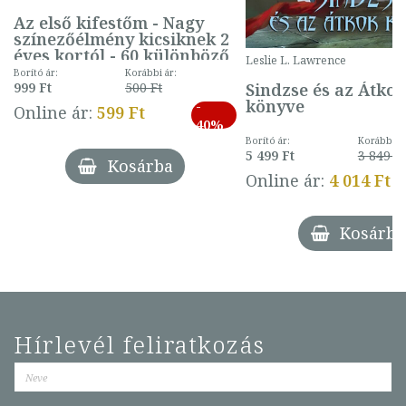
Az első kifestőm - Nagy
színezőélmény kicsiknek 2
éves kortól - 60 különböző
Leslie L. Lawrence
mintával (gombás)
Borító ár:
Korábbi ár:
Sindzse és az Átko
999 Ft
500 Ft
könyve
-
Online ár:
599 Ft
40%
Borító ár:
Korábbi ár
5 499 Ft
3 849 Ft
Kosárba
Online ár:
4 014 Ft
Kosárba
Hírlevél feliratkozás