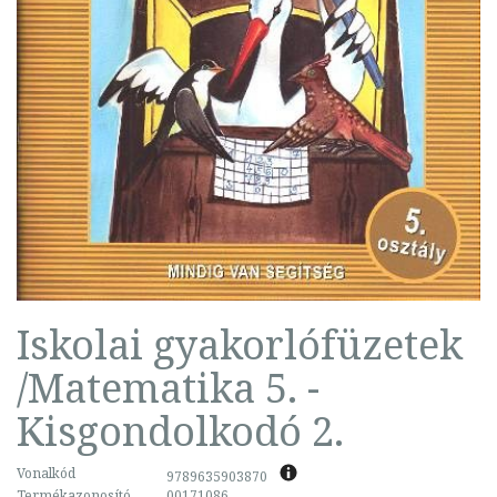
Iskolai gyakorlófüzetek
/Matematika 5. -
Kisgondolkodó 2.
Vonalkód
9789635903870
Termékazonosító
00171086