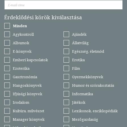
Érdeklődési körök kiválasztása
Minden
Agykontroll
Ajándék
Albumok
Állatvilág
E-könyvek
Egészség, életmód
Emberi kapcsolatok
Erotika
Ezoterika
Film
Gasztronómia
Gyermekkönyvek
Hangoskönyvek
Humor és szórakoztatás
Ifjúsági könyvek
Informatika
Irodalom
Játékok
Kultúra, művészet
Lexikonok, enciklopédiák
Manager könyvek
Mezőgazdaság