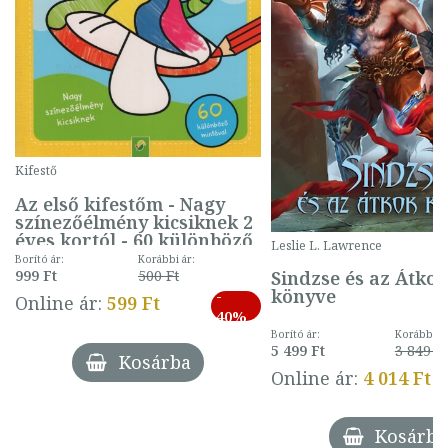
Kifestő
Az első kifestőm - Nagy
színezőélmény kicsiknek 2
éves kortól - 60 különböző
Leslie L. Lawrence
mintával (gombás)
Borító ár:
Korábbi ár:
Sindzse és az Átko
999 Ft
500 Ft
könyve
-
Online ár:
599 Ft
40%
Borító ár:
Korábbi ár
5 499 Ft
3 849 Ft
Kosárba
Online ár:
4 014 Ft
Kosárba