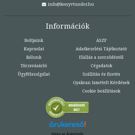
info@konyvtunder.hu
Információk
Boltjaink
ÁSZF
Kapcsolat
Adatkezelési Tájékoztató
Rólunk
Elállás a szerződéstől
Törzsvásárló
Cégadatok
Ügyfélszolgálat
Szállítás és fizetés
Gyakran Ismételt Kérdések
Cookie beállítások
Könyv az Árukeresőn