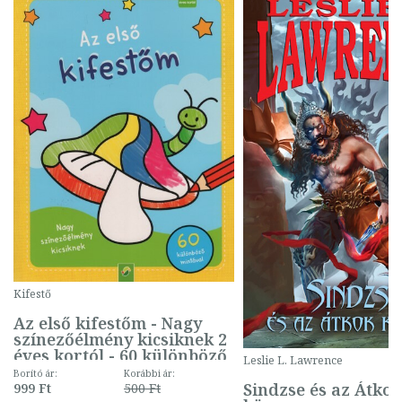
Kifestő
Az első kifestőm - Nagy
színezőélmény kicsiknek 2
éves kortól - 60 különböző
Leslie L. Lawrence
mintával (gombás)
Borító ár:
Korábbi ár:
Sindzse és az Átko
999 Ft
500 Ft