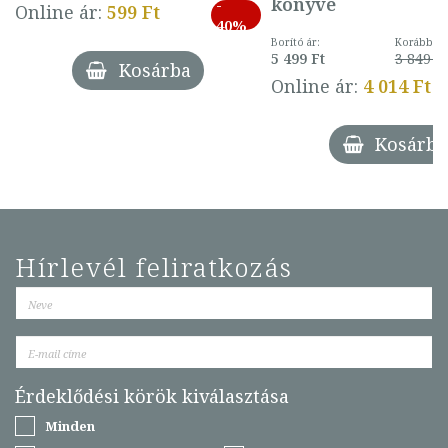
könyve
-
Online ár:
599 Ft
40%
Borító ár:
Korábbi ár
5 499 Ft
3 849 Ft
Kosárba
Online ár:
4 014 Ft
Kosárba
Hírlevél feliratkozás
Érdeklődési körök kiválasztása
Minden