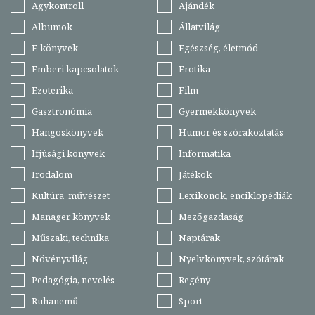
Agykontroll
Ajándék
Albumok
Állatvilág
E-könyvek
Egészség, életmód
Emberi kapcsolatok
Erotika
Ezoterika
Film
Gasztronómia
Gyermekkönyvek
Hangoskönyvek
Humor és szórakoztatás
Ifjúsági könyvek
Informatika
Irodalom
Játékok
Kultúra, művészet
Lexikonok, enciklopédiák
Manager könyvek
Mezőgazdaság
Műszaki, technika
Naptárak
Növényvilág
Nyelvkönyvek, szótárak
Pedagógia, nevelés
Regény
Ruhanemű
Sport