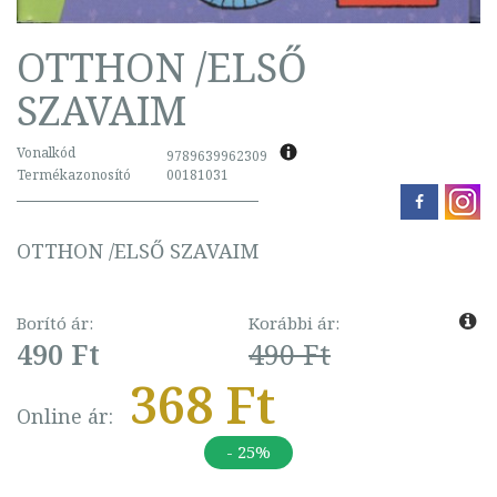
OTTHON /ELSŐ
SZAVAIM
Vonalkód
9789639962309
Termékazonosító
00181031
OTTHON /ELSŐ SZAVAIM
Borító ár:
Korábbi ár:
490 Ft
490 Ft
368 Ft
Online ár:
- 25%