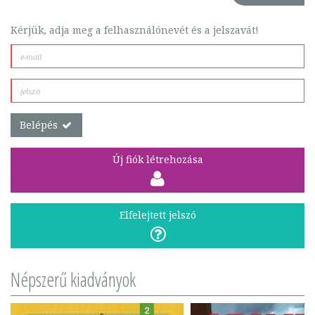
Kérjük, adja meg a felhasználónevét és a jelszavát!
Belépés
Új fiók létrehozása
Elfelejtett jelszó
Népszerű kiadványok