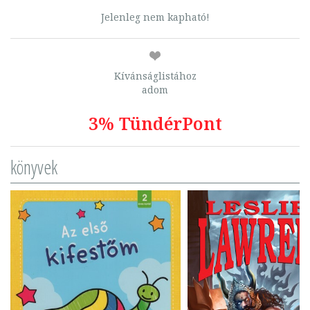
Jelenleg nem kapható!
Kívánságlistához
adom
3% TündérPont
könyvek