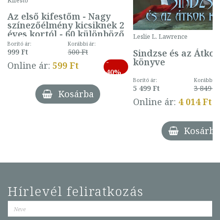
Kifestő
Az első kifestőm - Nagy
színezőélmény kicsiknek 2
éves kortól - 60 különböző
Leslie L. Lawrence
mintával (gombás)
Borító ár:
Korábbi ár:
Sindzse és az Átko
999 Ft
500 Ft
könyve
-
Online ár:
599 Ft
40%
Borító ár:
Korábbi ár
5 499 Ft
3 849 Ft
Kosárba
Online ár:
4 014 Ft
Kosárba
Hírlevél feliratkozás