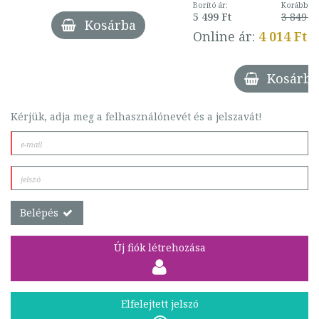
Borító ár:
Korábbi ár
5 499 Ft
3 849 Ft
Kosárba
Online ár:
4 014 Ft
Kosárba
Kérjük, adja meg a felhasználónevét és a jelszavát!
Belépés
Új fiók létrehozása
Elfelejtett jelszó