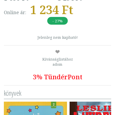
1 234 Ft
Online ár:
- 27%
Jelenleg nem kapható!
Kívánságlistához
adom
3% TündérPont
könyvek