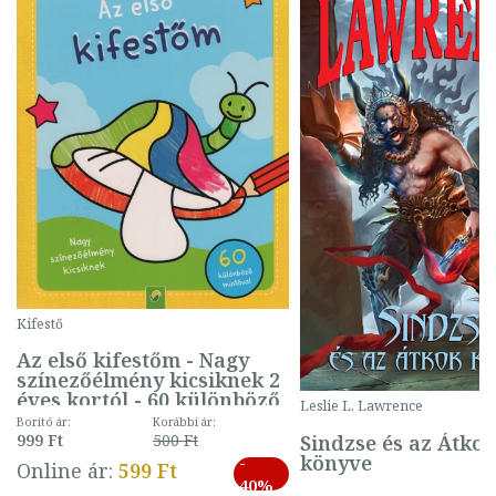
Kifestő
Az első kifestőm - Nagy
színezőélmény kicsiknek 2
éves kortól - 60 különböző
Leslie L. Lawrence
mintával (gombás)
Borító ár:
Korábbi ár:
Sindzse és az Átko
999 Ft
500 Ft
könyve
-
Online ár:
599 Ft
40%