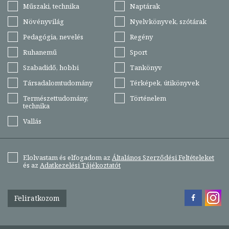
Műszaki, technika
Naptárak
Növényvilág
Nyelvkönyvek, szótárak
Pedagógia, nevelés
Regény
Ruhanemű
Sport
Szabadidő, hobbi
Tankönyv
Társadalomtudomány
Térképek, útikönyvek
Természettudomány,
Történelem
technika
Vallás
Elolvastam és elfogadom az
Általános Szerződési Feltételeket
és az
Adatkezelési Tájékoztatót
Feliratkozom