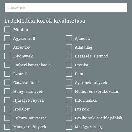
Érdeklődési körök kiválasztása
Minden
Agykontroll
Ajándék
Albumok
Állatvilág
E-könyvek
Egészség, életmód
Emberi kapcsolatok
Erotika
Ezoterika
Film
Gasztronómia
Gyermekkönyvek
Hangoskönyvek
Humor és szórakoztatás
Ifjúsági könyvek
Informatika
Irodalom
Játékok
Kultúra, művészet
Lexikonok, enciklopédiák
Manager könyvek
Mezőgazdaság