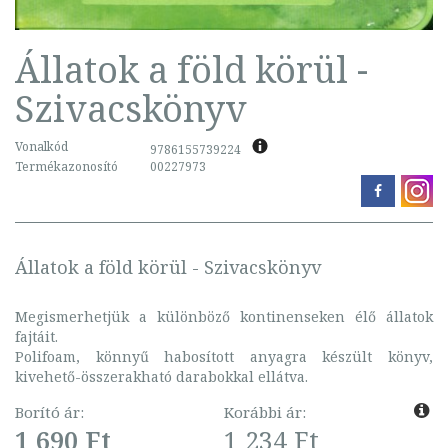
Állatok a föld körül -
Szivacskönyv
Vonalkód
9786155739224
Termékazonosító
00227973
Állatok a föld körül - Szivacskönyv
Megismerhetjük a különböző kontinenseken élő állatok
fajtáit.
Polifoam, könnyű habosított anyagra készült könyv,
kivehető-összerakható darabokkal ellátva.
Borító ár:
Korábbi ár:
1 690 Ft
1 234 Ft