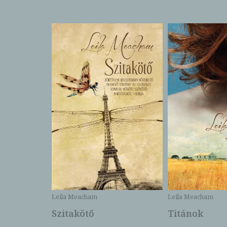
Leila Meacham
Leila Meacham
Szitakötő
Titánok