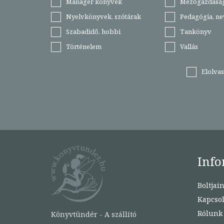
Manager könyvek
Mezőgazdasá
Nyelvkönyvek, szótárak
Pedagógia, ne
Szabadidő, hobbi
Tankönyv
Történelem
Vallás
Elolva
Info
Boltjai
Kapcsol
Rólunk
Könyvtündér - A szállító