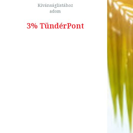
Kívánságlistához
adom
3% TündérPont