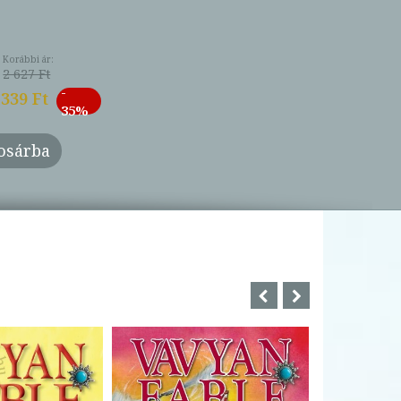
Korábbi ár:
2 627 Ft
-
 339 Ft
35%
osárba