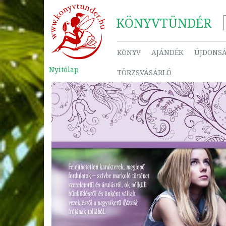
KÖNYV
TÜNDÉR
AJÁNDÉK
ÚJDONS
KÖNYV
Nyitólap
TÖRZSVÁSÁRLÓ