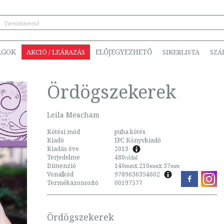
ÁGOK
ELŐJEGYEZHETŐ
AKCIÓ / LEÁRAZÁS
SIKERLISTA
SZÁ
Ördögszekerek
Leila Meacham
Kötési mód
puha kötés
Kiadó
IPC Könyvkiadó
Kiadás éve
2013
Terjedelme
480
oldal
Dimenzió
140
x 210
x 37
mm
mm
mm
Vonalkód
9789636354602
Termékazonosító
00197577
Ördögszekerek