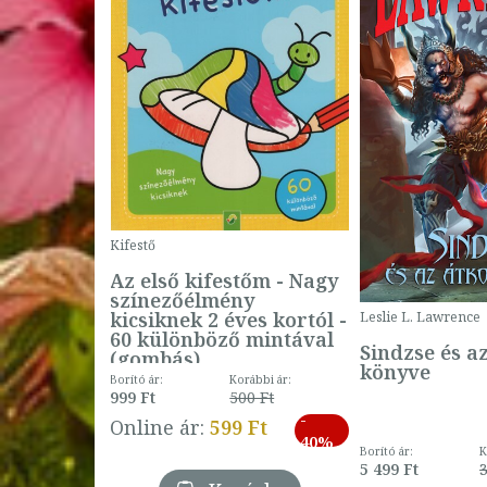
Kifestő
Az első kifestőm - Nagy
színezőélmény
 -
kicsiknek 2 éves kortól -
Leslie L. Lawrence
60 különböző mintával
Sindzse és a
(gombás)
könyve
Borító ár:
Korábbi ár:
999 Ft
500 Ft
ábbi ár:
-
793 Ft
Online ár:
599 Ft
-
40%
3 Ft
Borító ár:
K
27%
5 499 Ft
3