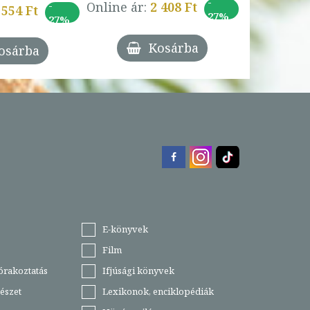
-
-
Online ár:
2 408 Ft
 554 Ft
27%
27%
Kosárba
osárba
E-könyvek
Film
órakoztatás
Ifjúsági könyvek
észet
Lexikonok, enciklopédiák