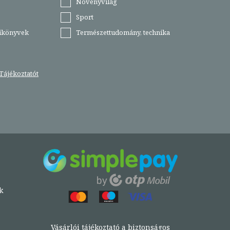
Növényvilág
Sport
tikönyvek
Természettudomány, technika
Tájékoztatót
k
Vásárlói tájékoztató a biztonságos