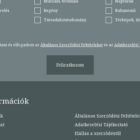
g
Műszaki, technika
Naptárak
velés
Regény
Ruhanemű
Társadalomtudomány
Térképek, ú
stam és elfogadom az
Általános Szerződési Feltételeket
és az
Adatkezelési 
Feliratkozom
rmációk
nk
Általános Szerződési Feltétele
at
Adatkezelési Tájékoztató
Elállás a szerződéstől