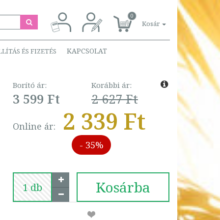
0
Kosár
KAPCSOLAT
LLÍTÁS ÉS FIZETÉS
Borító ár:
Korábbi ár:
3 599 Ft
2 627 Ft
2 339 Ft
Online ár:
- 35%
Kosárba