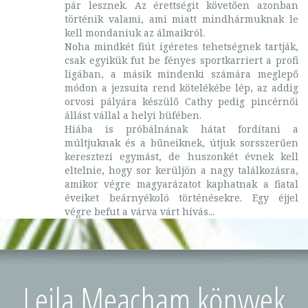
pár lesznek. Az érettségit követően azonban
történik valami, ami miatt mindhármuknak le
kell mondaniuk az álmaikról.
Noha mindkét fiút ígéretes tehetségnek tartják,
csak egyikük fut be fényes sportkarriert a profi
ligában, a másik mindenki számára meglepő
módon a jezsuita rend kötelékébe lép, az addig
orvosi pályára készülő Cathy pedig pincérnői
állást vállal a helyi büfében.
Hiába is próbálnának hátat fordítani a
múltjuknak és a bűneiknek, útjuk sorsszerűen
keresztezi egymást, de huszonkét évnek kell
eltelnie, hogy sor kerüljön a nagy találkozásra,
amikor végre magyarázatot kaphatnak a fiatal
éveiket beárnyékoló történésekre. Egy éjjel
végre befut a várva várt hívás...
Leila Meacham könyvek