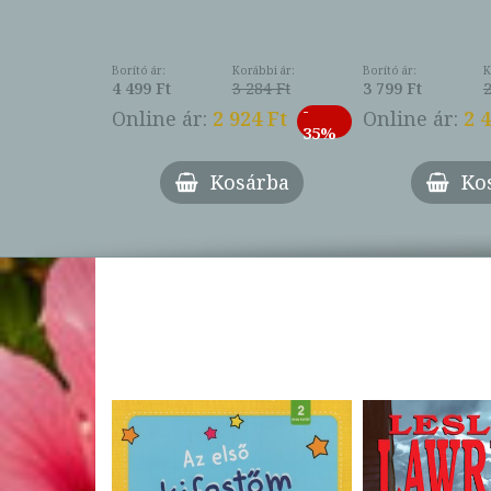
Borító ár:
Korábbi ár:
Borító ár:
K
4 499 Ft
3 284 Ft
3 799 Ft
2
-
Online ár:
2 924 Ft
Online ár:
2 
35%
Kosárba
Ko