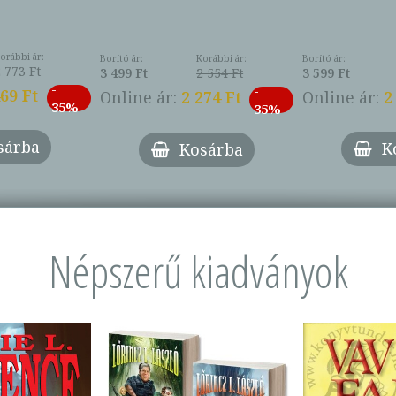
orábbi ár:
Borító ár:
Borító ár:
Korábbi ár:
 773 Ft
3 599 Ft
3 499 Ft
2 554 Ft
-
-
469 Ft
Online ár:
2
Online ár:
2 274 Ft
35%
35%
sárba
K
Kosárba
Népszerű kiadványok