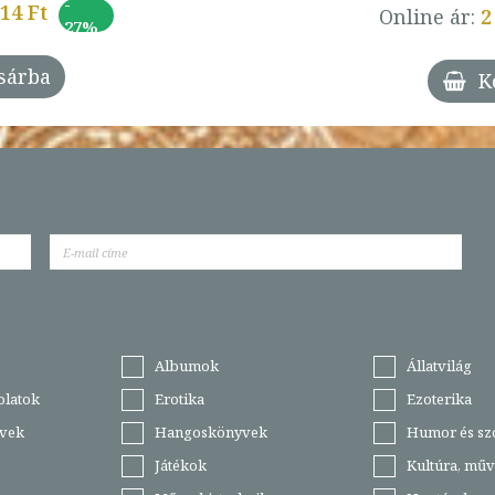
-
014 Ft
Online ár:
2
27%
sárba
K
Albumok
Állatvilág
olatok
Erotika
Ezoterika
vek
Hangoskönyvek
Humor és sz
Játékok
Kultúra, műv