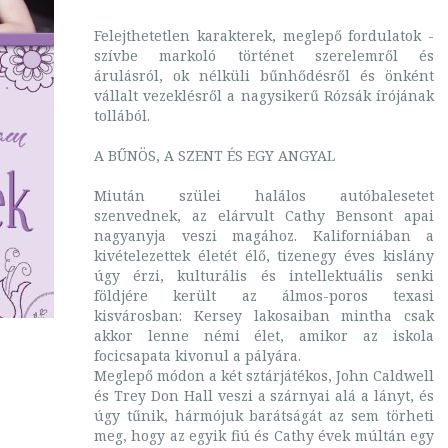
Felejthetetlen karakterek, meglepő fordulatok -
szívbe markoló történet szerelemről és
árulásról, ok nélküli bűnhődésről és önként
vállalt vezeklésről a nagysikerű Rózsák írójának
tollából.
A BŰNÖS, A SZENT ÉS EGY ANGYAL
Miután szülei halálos autóbalesetet
szenvednek, az elárvult Cathy Bensont apai
nagyanyja veszi magához. Kaliforniában a
kivételezettek életét élő, tizenegy éves kislány
úgy érzi, kulturális és intellektuális senki
földjére került az álmos-poros texasi
kisvárosban: Kersey lakosaiban mintha csak
akkor lenne némi élet, amikor az iskola
focicsapata kivonul a pályára.
Meglepő módon a két sztárjátékos, John Caldwell
és Trey Don Hall veszi a szárnyai alá a lányt, és
úgy tűnik, hármójuk barátságát az sem törheti
meg, hogy az egyik fiú és Cathy évek múltán egy