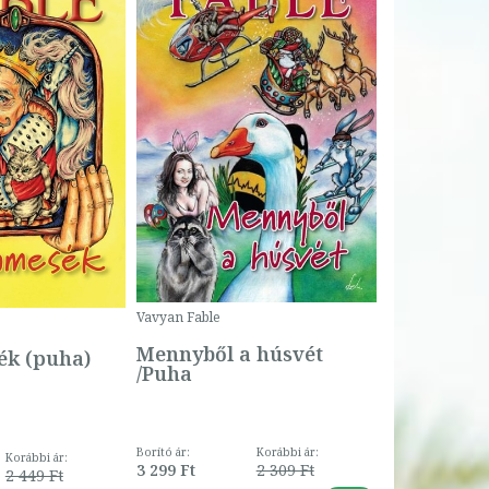
Bartos Erika
Bogyó és 
Csengetty
Borító ár:
Vavyan Fable
5 990 Ft
Online ár:
Mennyből a húsvét
k (puha)
/Puha
Borító ár:
Korábbi ár:
Korábbi ár:
3 299 Ft
2 309 Ft
2 449 Ft