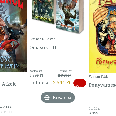
Lőrincz L. László
Óriások I-II.
Borító ár:
Korábbi ár:
3 899 Ft
2 846 Ft
Vavyan Fable
-
Online ár:
2 534 Ft
z Átkok
Ponyvamesé
35%
Kosárba
orábbi ár:
Borító ár:
 849 Ft
3 499 Ft