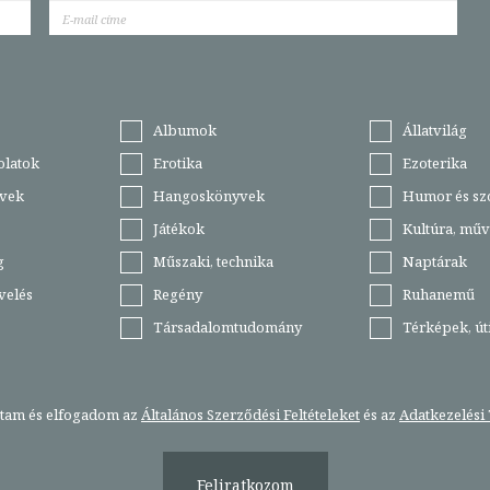
Albumok
Állatvilág
olatok
Erotika
Ezoterika
vek
Hangoskönyvek
Humor és sz
Játékok
Kultúra, műv
g
Műszaki, technika
Naptárak
velés
Regény
Ruhanemű
Társadalomtudomány
Térképek, ú
stam és elfogadom az
Általános Szerződési Feltételeket
és az
Adatkezelési 
Feliratkozom