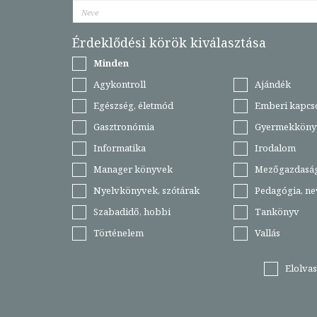
Érdeklődési körök kiválasztása
Minden
Agykontroll
Ajándék
Egészség, életmód
Emberi kapcs
Gasztronómia
Gyermekköny
Informatika
Irodalom
Manager könyvek
Mezőgazdasá
Nyelvkönyvek, szótárak
Pedagógia, ne
Szabadidő, hobbi
Tankönyv
Történelem
Vallás
Elolva