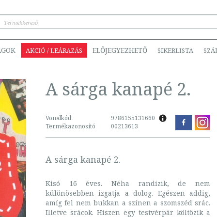
ÁGOK
ELŐJEGYEZHETŐ
AKCIÓ / LEÁRAZÁS
SIKERLISTA
SZÁ
A sárga kanapé 2.
Vonalkód
9786155131660
Termékazonosító
00213613
A sárga kanapé 2.
Kisó 16 éves. Néha randizik, de nem
különösebben izgatja a dolog. Egészen addig,
amíg fel nem bukkan a színen a szomszéd srác.
Illetve srácok. Hiszen egy testvérpár költözik a