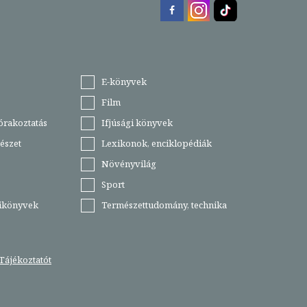
E-könyvek
Film
órakoztatás
Ifjúsági könyvek
észet
Lexikonok, enciklopédiák
Növényvilág
Sport
tikönyvek
Természettudomány, technika
Tájékoztatót