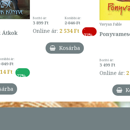
Borító ár:
Korábbi ár:
3 899 Ft
2 846 Ft
Vavyan Fable
-
Online ár:
2 534 Ft
z Átkok
Ponyvamesé
35%
Kosárba
orábbi ár:
Borító ár:
 849 Ft
3 499 Ft
-
014 Ft
Online ár:
2
27%
sárba
K