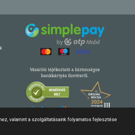
k
Vásárlói tájékoztató a biztonságos
bankkártyás fizetésről.
Könyv az Árukeresőn