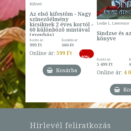
Kifestő
Az első kifestőm - Nagy
színezőélmény
 -
kicsiknek 2 éves kortól -
Leslie L. Lawrence
60 különböző mintával
Sindzse és a
(gombás)
könyve
Borító ár:
Korábbi ár:
999 Ft
500 Ft
ábbi ár:
-
793 Ft
Online ár:
599 Ft
-
40%
3 Ft
Borító ár:
K
27%
5 499 Ft
3
Kosárba
Online ár:
4 
árba
Ko
Hírlevél feliratkozás