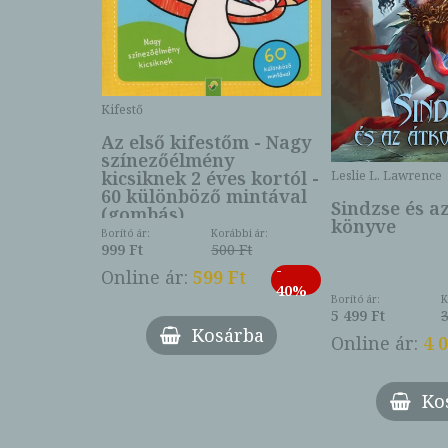
Kifestő
Az első kifestőm - Nagy
színezőélmény
 -
kicsiknek 2 éves kortól -
Leslie L. Lawrence
60 különböző mintával
Sindzse és a
(gombás)
könyve
Borító ár:
Korábbi ár:
999 Ft
500 Ft
ábbi ár:
-
793 Ft
Online ár:
599 Ft
-
40%
3 Ft
Borító ár:
K
27%
5 499 Ft
3
Kosárba
Online ár:
4 
árba
Ko