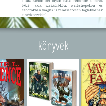
illusztrációit két olyan fiatal rendezte a sorok
közé, akik szakkörökön, werkshopokon és
táborokban maguk is rendszeresen foglalkoznak
tinédzserekkel.
könyvek