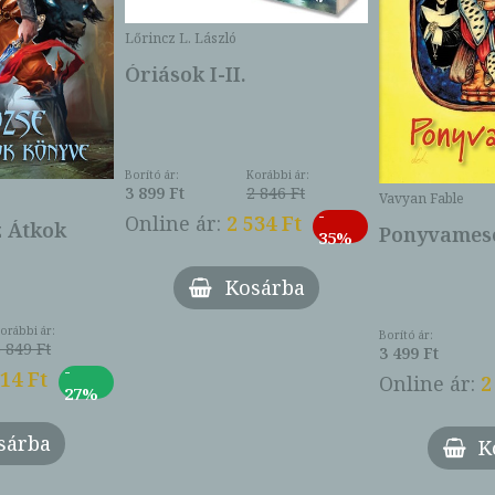
Lőrincz L. László
Óriások I-II.
Borító ár:
Korábbi ár:
3 899 Ft
2 846 Ft
Vavyan Fable
-
Online ár:
2 534 Ft
z Átkok
Ponyvamesé
35%
Kosárba
orábbi ár:
Borító ár:
 849 Ft
3 499 Ft
-
014 Ft
Online ár:
2
27%
sárba
K