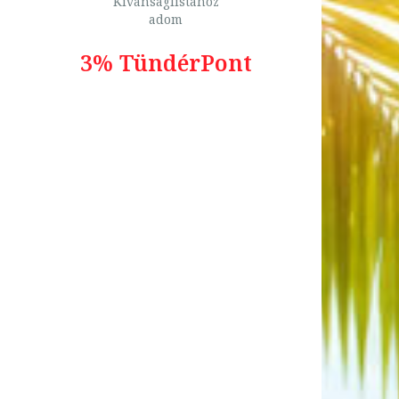
Kívánságlistához
adom
3% TündérPont