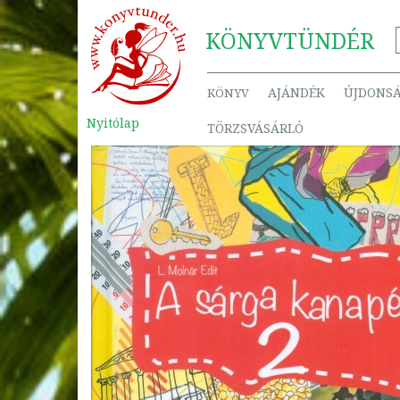
KÖNYV
TÜNDÉR
AJÁNDÉK
ÚJDONS
KÖNYV
Nyitólap
TÖRZSVÁSÁRLÓ