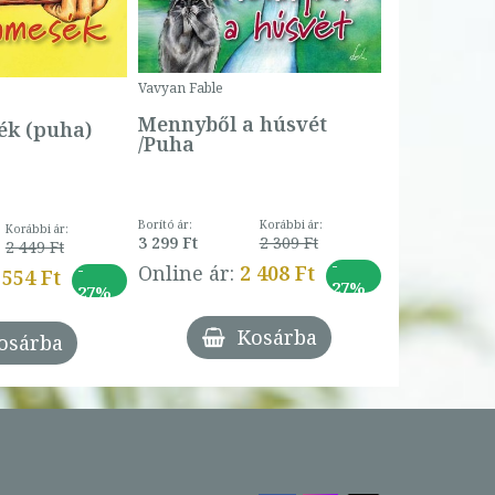
Borító ár:
Vavyan Fable
5 990 Ft
Online ár:
Mennyből a húsvét
k (puha)
/Puha
Borító ár:
Korábbi ár:
Korábbi ár:
3 299 Ft
2 309 Ft
2 449 Ft
-
-
Online ár:
2 408 Ft
 554 Ft
27%
27%
Kosárba
osárba