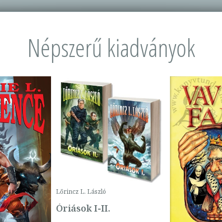
Népszerű kiadványok
Lőrincz L. László
Óriások I-II.