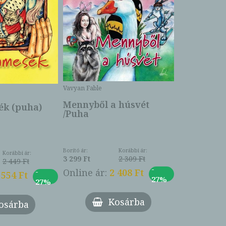
Bartos Erika
Bogyó és 
Csengetty
Borító ár:
Vavyan Fable
5 990 Ft
Online ár:
Mennyből a húsvét
k (puha)
/Puha
Borító ár:
Korábbi ár:
Korábbi ár:
3 299 Ft
2 309 Ft
2 449 Ft
-
-
Online ár:
2 408 Ft
 554 Ft
27%
27%
Kosárba
osárba