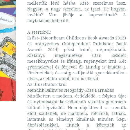
mellettük lévő házba. Kisó szerelmes lesz.
Nagyon. A nagy szerelem, az igazi. De hogyan
tovább? Van jövője a kapcsolatnak? A
folytatásból kiderül!
A szerzőről:
Ezüst- (Moonbeam Childrens Book Awards 2013)
és aranyérmes (Independent Publisher Book
Awards 2014) pécsi írónő, néprajzkutató.
Kislánya megszületése után kezdett
mesekönyveket és ifjúsági regényeket írni. Két
gyermekével és férjével él. Mindig is imádta a
történeteket, és máig vallja: Aki gyerekkorában
olvas, az előbb-utóbb írni is elkezd.
Az illusztrátorokról:
Mendlik Bálint és Neogrády-Kiss Barnabás
Mindketten a modern, érdeklődő, a folyton újat
és nyitottságot kereső-átadó vizuális generáció
kitűnő képviselői. Nem objektívvel a szemük
előtt születtek, de majdnem. Fotóznak, látnak,
láttatnak és élményt kínálnak minden képi
ábrázolásukkal. Ennek a kötetnek az