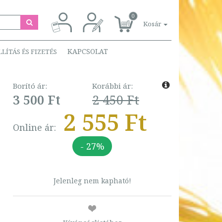
0
Kosár
KAPCSOLAT
LLÍTÁS ÉS FIZETÉS
Borító ár:
Korábbi ár:
3 500 Ft
2 450 Ft
2 555 Ft
Online ár:
- 27%
Jelenleg nem kapható!