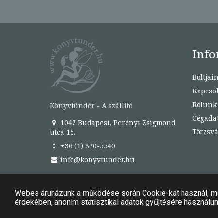
Info
Boltjai
Kapcsol
Rólunk
Könyvtündér - A szállító
Cégada
1047 Budapest, Perényi Zsigmond
Törzsvá
utca 15.
+36 (1) 370-5540
info@konyvtunder.hu