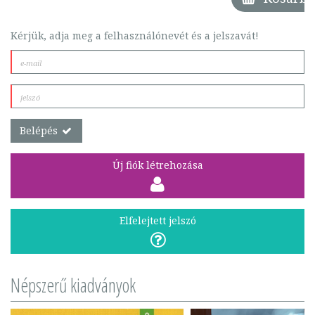
Kérjük, adja meg a felhasználónevét és a jelszavát!
Belépés
Új fiók létrehozása
Elfelejtett jelszó
Népszerű kiadványok