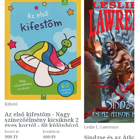
Kifestő
Az első kifestőm - Nagy
színezőélmény kicsiknek 2
éves kortól - 60 különböző
Leslie L. Lawrence
mintával (gombás)
Borító ár:
Korábbi ár:
Sindzse és az Átko
999 Ft
500 Ft