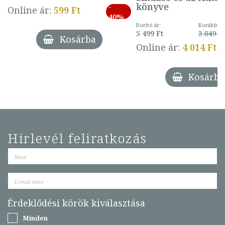
könyve
-
Online ár:
599 Ft
40%
Borító ár:
Korábbi ár
5 499 Ft
3 849 Ft
Kosárba
Online ár:
4 014 Ft
Kosárba
Hírlevél feliratkozás
Érdeklődési körök kiválasztása
Minden