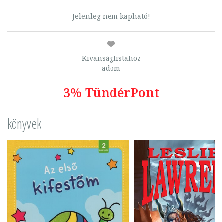
Jelenleg nem kapható!
Kívánságlistához
adom
3% TündérPont
könyvek