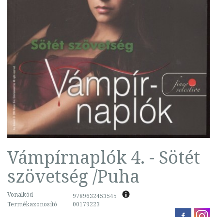
Vámpírnaplók 4. - Sötét
szövetség /Puha
Vonalkód
9789632453545
Termékazonosító
00179223