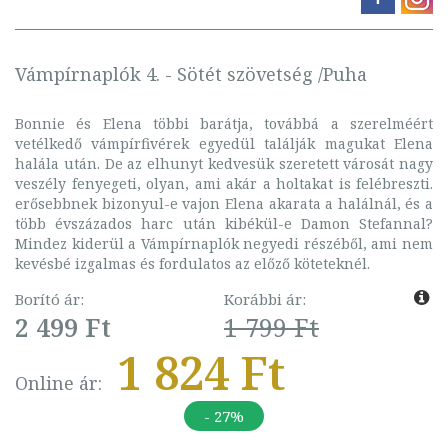
Vámpírnaplók 4. - Sötét szövetség /Puha
Bonnie és Elena többi barátja, továbbá a szerelméért
vetélkedő vámpírfivérek egyedül találják magukat Elena
halála után. De az elhunyt kedvesük szeretett városát nagy
veszély fenyegeti, olyan, ami akár a holtakat is felébreszti.
erősebbnek bizonyul-e vajon Elena akarata a halálnál, és a
több évszázados harc után kibékül-e Damon Stefannal?
Mindez kiderül a Vámpírnaplók negyedi részéből, ami nem
kevésbé izgalmas és fordulatos az előző köteteknél.
Borító ár:
Korábbi ár:
2 499 Ft
1 799 Ft
1 824 Ft
Online ár:
- 27%