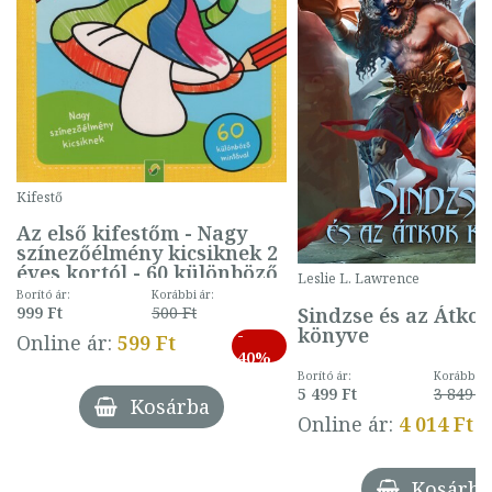
Kifestő
Az első kifestőm - Nagy
színezőélmény kicsiknek 2
éves kortól - 60 különböző
Leslie L. Lawrence
mintával (gombás)
Borító ár:
Korábbi ár:
Sindzse és az Átko
999 Ft
500 Ft
könyve
-
Online ár:
599 Ft
40%
Borító ár:
Korábbi ár
5 499 Ft
3 849 Ft
Kosárba
Online ár:
4 014 Ft
Kosárba