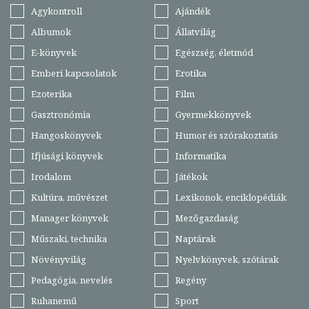
Agykontroll
Ajándék
Albumok
Állatvilág
E-könyvek
Egészség, életmód
Emberi kapcsolatok
Erotika
Ezoterika
Film
Gasztronómia
Gyermekkönyvek
Hangoskönyvek
Humor és szórakoztatás
Ifjúsági könyvek
Informatika
Irodalom
Játékok
Kultúra, művészet
Lexikonok, enciklopédiák
Manager könyvek
Mezőgazdaság
Műszaki, technika
Naptárak
Növényvilág
Nyelvkönyvek, szótárak
Pedagógia, nevelés
Regény
Ruhanemű
Sport