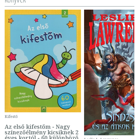
Kifestő
Az első kifestőm - Nagy
színezőélmény kicsiknek 2
éves kortól - 60 különböző