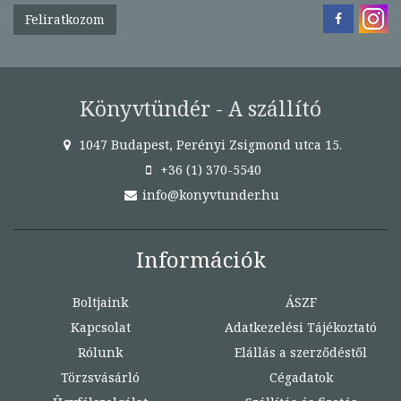
Feliratkozom
Könyvtündér - A szállító
1047 Budapest, Perényi Zsigmond utca 15.
+36 (1) 370-5540
info@konyvtunder.hu
Információk
Boltjaink
ÁSZF
Kapcsolat
Adatkezelési Tájékoztató
Rólunk
Elállás a szerződéstől
Törzsvásárló
Cégadatok