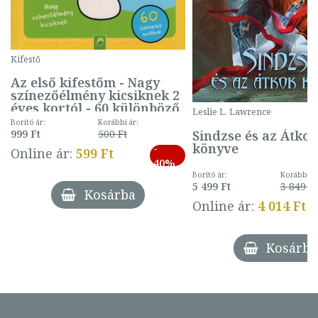
Kifestő
Az első kifestőm - Nagy
színezőélmény kicsiknek 2
éves kortól - 60 különböző
Leslie L. Lawrence
mintával (gombás)
Borító ár:
Korábbi ár:
Sindzse és az Átko
999 Ft
500 Ft
könyve
-
Online ár:
599 Ft
40%
Borító ár:
Korábbi ár
5 499 Ft
3 849 Ft
Kosárba
Online ár:
4 014 Ft
Kosárba