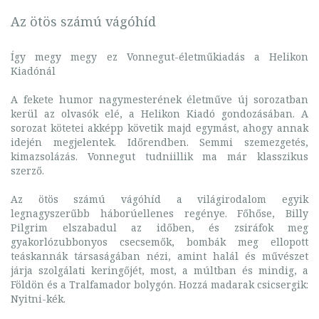
Az ötös számú vágóhíd
Így megy megy ez Vonnegut-életműkiadás a Helikon
Kiadónál
A fekete humor nagymesterének életműve új sorozatban
kerül az olvasók elé, a Helikon Kiadó gondozásában. A
sorozat kötetei akképp követik majd egymást, ahogy annak
idején megjelentek. Időrendben. Semmi szemezgetés,
kimazsolázás. Vonnegut tudniillik ma már klasszikus
szerző.
Az ötös számú vágóhíd a világirodalom egyik
legnagyszerűbb háborúellenes regénye. Főhőse, Billy
Pilgrim elszabadul az időben, és zsiráfok meg
gyakorlózubbonyos csecsemők, bombák meg ellopott
teáskannák társaságában nézi, amint halál és művészet
járja szolgálati keringőjét, most, a múltban és mindig, a
Földön és a Tralfamador bolygón. Hozzá madarak csicsergik:
Nyitni-kék.