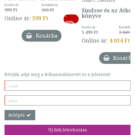
Leslie L. Lawrence
mintával (gombás)
Borító ár:
Korábbi ár:
Sindzse és az Átko
999 Ft
500 Ft
könyve
-
Online ár:
599 Ft
40%
Borító ár:
Korábbi ár
5 499 Ft
3 849 Ft
Kosárba
Online ár:
4 014 Ft
Kosárba
Kérjük, adja meg a felhasználónevét és a jelszavát!
Belépés
Új fiók létrehozása