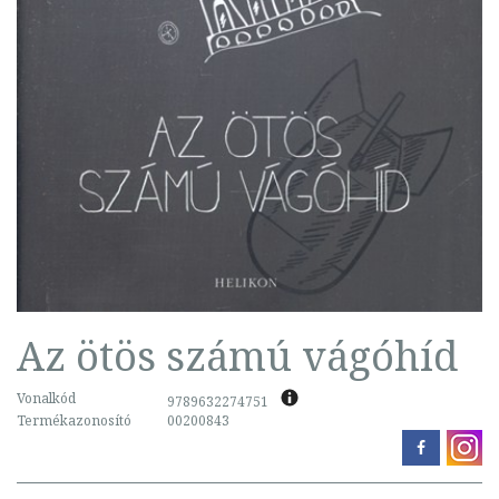
Az ötös számú vágóhíd
Vonalkód
9789632274751
Termékazonosító
00200843