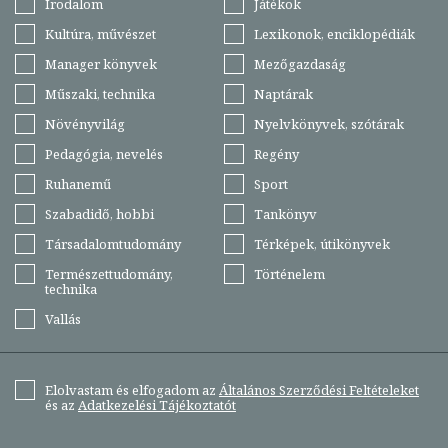
Irodalom
Játékok
Kultúra, művészet
Lexikonok, enciklopédiák
Manager könyvek
Mezőgazdaság
Műszaki, technika
Naptárak
Növényvilág
Nyelvkönyvek, szótárak
Pedagógia, nevelés
Regény
Ruhanemű
Sport
Szabadidő, hobbi
Tankönyv
Társadalomtudomány
Térképek, útikönyvek
Természettudomány,
Történelem
technika
Vallás
Elolvastam és elfogadom az
Általános Szerződési Feltételeket
és az
Adatkezelési Tájékoztatót