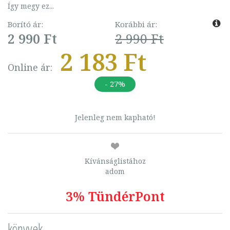
Így megy ez...
Borító ár:
Korábbi ár:
2 990 Ft
2 990 Ft
2 183 Ft
Online ár:
- 27%
Jelenleg nem kapható!
Kívánságlistához
adom
3% TündérPont
könyvek