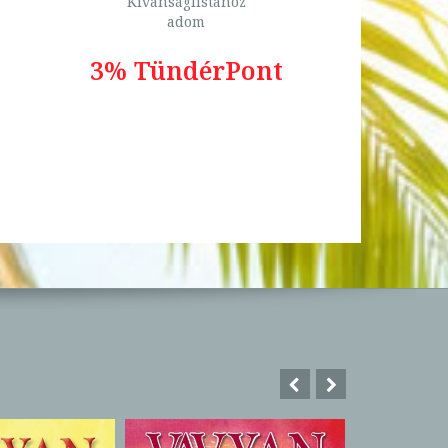
Kívánságlistához
adom
3% TündérPont