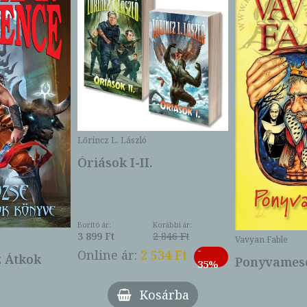
Lőrincz L. László
Óriások I-II.
Borító ár:
Korábbi ár:
3 899 Ft
2 846 Ft
Vavyan Fable
-
Online ár:
2 534 Ft
z Átkok
Ponyvamesé
35%
Kosárba