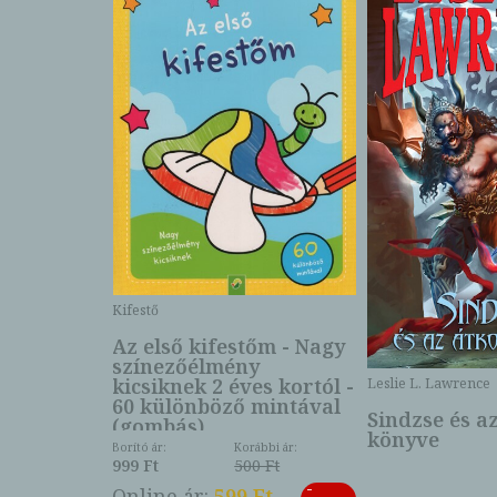
Kifestő
Az első kifestőm - Nagy
színezőélmény
 -
kicsiknek 2 éves kortól -
Leslie L. Lawrence
60 különböző mintával
Sindzse és a
(gombás)
könyve
Borító ár:
Korábbi ár:
999 Ft
500 Ft
ábbi ár:
-
793 Ft
Online ár:
599 Ft