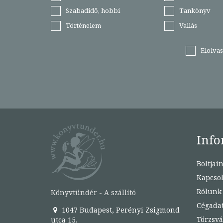
Szabadidő, hobbi
Tankönyv
Történelem
Vallás
Elolva
Info
Boltjai
Kapcsol
Rólunk
Könyvtündér - A szállító
Cégada
1047 Budapest, Perényi Zsigmond
Törzsvá
utca 15.