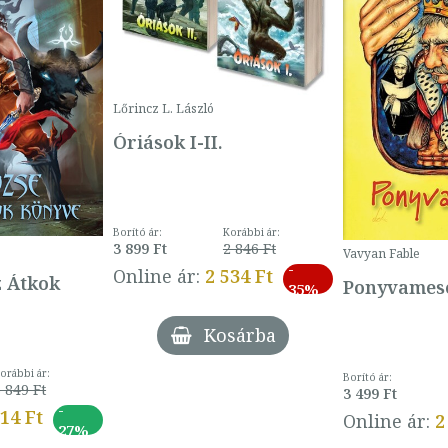
Lőrincz L. László
Óriások I-II.
Borító ár:
Korábbi ár:
3 899 Ft
2 846 Ft
Vavyan Fable
-
Online ár:
2 534 Ft
z Átkok
Ponyvamesé
35%
Kosárba
orábbi ár:
Borító ár:
 849 Ft
3 499 Ft
-
014 Ft
Online ár:
2
27%