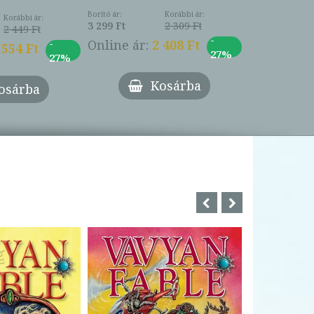
Borító ár:
Korábbi ár:
Korábbi ár:
3 299 Ft
2 309 Ft
2 449 Ft
-
-
Online ár:
2 408 Ft
 554 Ft
27%
27%
Kosárba
osárba