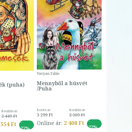
Bartos Erika
Bogyó és 
Csengetty
Borító ár:
Vavyan Fable
5 990 Ft
Online ár:
Mennyből a húsvét
k (puha)
/Puha
Borító ár:
Korábbi ár:
Korábbi ár:
3 299 Ft
2 309 Ft
2 449 Ft
-
-
Online ár:
2 408 Ft
 554 Ft
27%
27%