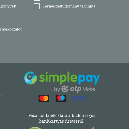
tikönyvek
Természettudomány, technika
Tájékoztatót
k
Vásárlói tájékoztató a biztonságos
bankkártyás fizetésről.