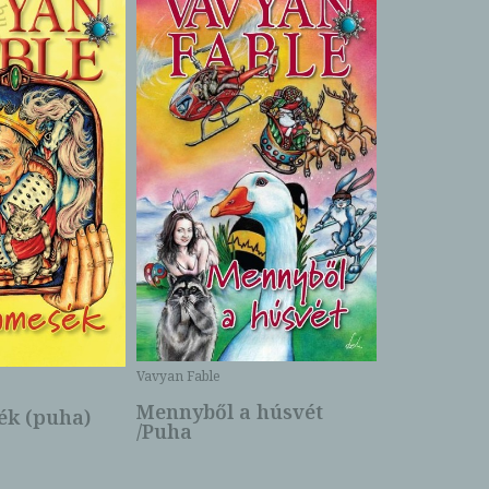
Bartos Erika
Bogyó és 
Csengetty
Borító ár:
Vavyan Fable
5 990 Ft
Online ár:
Mennyből a húsvét
k (puha)
/Puha