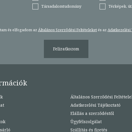
Társadalomtudomány
Térképek, ú
stam és elfogadom az
Általános Szerződési Feltételeket
és az
Adatkezelési 
Feliratkozom
rmációk
nk
Általános Szerződési Feltétele
at
Adatkezelési Tájékoztató
Elállás a szerződéstől
tok
Ügyfélszolgálat
sárló
Szállítás és fizetés