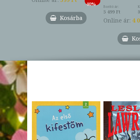
-
40%
3 Ft
Borító ár:
K
27%
5 499 Ft
3
Kosárba
Online ár:
4 
árba
Ko