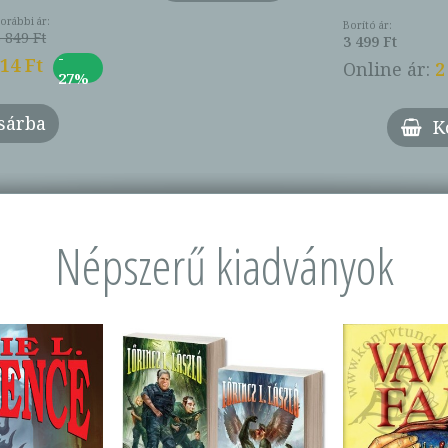
orábbi ár:
Borító ár:
 849 Ft
3 499 Ft
-
014 Ft
Online ár:
2
27%
sárba
K
Népszerű kiadványok