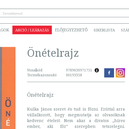
ÁGOK
ELŐJEGYEZHETŐ
AKCIÓ / LEÁRAZÁS
SIKERLISTA
SZÁ
Önételrajz
Vonalkód
9789630971751
Termékazonosító
00193358
Önételrajz
Kulka János szeret és tud is főzni. Ezúttal arra
vállalkozott, hogy megmutatja az olvasóknak
kedvenc ételeit. Nem akar a divatos „híres
ember, aki főz” szerepben tetszelegni.