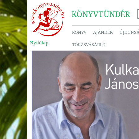
KÖNYV
TÜNDÉR
AJÁNDÉK
ÚJDONS
KÖNYV
Nyitólap
TÖRZSVÁSÁRLÓ