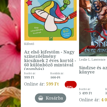
Kifestő
Az első kifestőm - Nagy
színezőélmény
 -
kicsiknek 2 éves kortól -
Leslie L. Lawrence
60 különböző mintával
Sindzse és a
(gombás)
könyve
Borító ár:
Korábbi ár:
999 Ft
500 Ft
ábbi ár:
-
793 Ft
Online ár:
599 Ft
-
40%
3 Ft
Borító ár:
K
27%
5 499 Ft
3
Kosárba
Online ár:
4 
árba