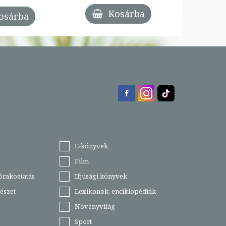
Kosárba
osárba
E-könyvek
Film
órakoztatás
Ifjúsági könyvek
észet
Lexikonok, enciklopédiák
Növényvilág
Sport