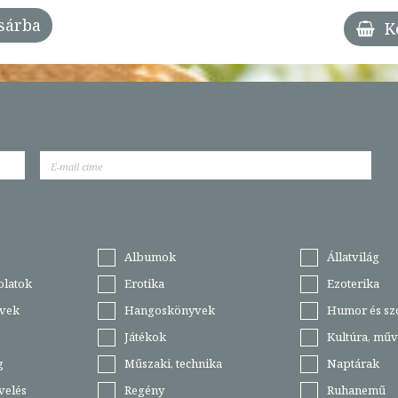
sárba
K
Albumok
Állatvilág
olatok
Erotika
Ezoterika
vek
Hangoskönyvek
Humor és sz
Játékok
Kultúra, műv
g
Műszaki, technika
Naptárak
velés
Regény
Ruhanemű