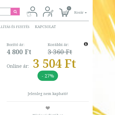
0
Kosár
KAPCSOLAT
LLÍTÁS ÉS FIZETÉS
Borító ár:
Korábbi ár:
4 800 Ft
3 360 Ft
3 504 Ft
Online ár:
- 27%
Jelenleg nem kapható!