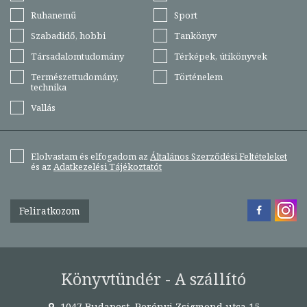
Ruhanemű
Sport
Szabadidő, hobbi
Tankönyv
Társadalomtudomány
Térképek, útikönyvek
Természettudomány,
Történelem
technika
Vallás
Elolvastam és elfogadom az
Általános Szerződési Feltételeket
és az
Adatkezelési Tájékoztatót
Feliratkozom
Könyvtündér - A szállító
1047 Budapest, Perényi Zsigmond utca 15.