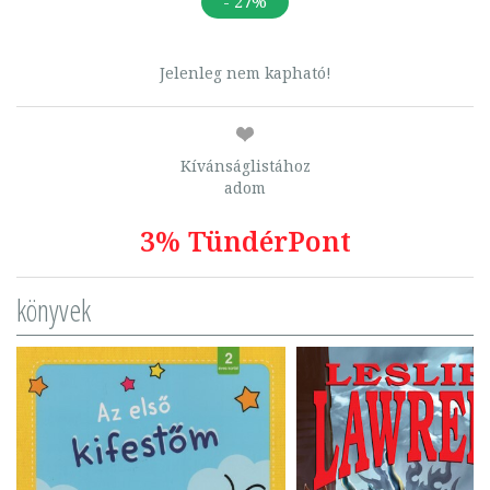
- 27%
Jelenleg nem kapható!
Kívánságlistához
adom
3% TündérPont
könyvek