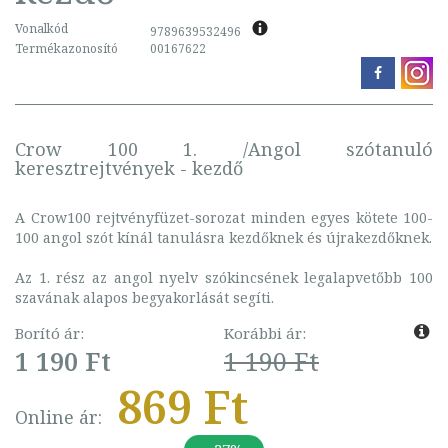
Vonalkód
9789639532496
Termékazonosító
00167622
Crow 100 1. /Angol szótanuló
keresztrejtvények - kezdő
A Crow100 rejtvényfüzet-sorozat minden egyes kötete 100-
100 angol szót kínál tanulásra kezdőknek és újrakezdőknek.
Az 1. rész az angol nyelv szókincsének legalapvetőbb 100
szavának alapos begyakorlását segíti.
Borító ár:
Korábbi ár:
1 190 Ft
1 190 Ft
869 Ft
Online ár: