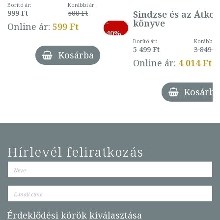
mintával (gombás)
Borító ár:
Korábbi ár:
Sindzse és az Átko
999 Ft
500 Ft
könyve
-
Online ár:
599 Ft
40%
Borító ár:
Korábbi ár
5 499 Ft
3 849 Ft
Kosárba
Online ár:
4 014 Ft
Kosárba
Hírlevél feliratkozás
Érdeklődési körök kiválasztása