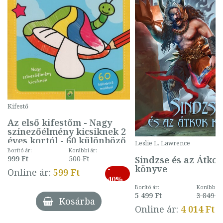
Kifestő
Az első kifestőm - Nagy
színezőélmény kicsiknek 2
éves kortól - 60 különböző
Leslie L. Lawrence
mintával (gombás)
Borító ár:
Korábbi ár:
Sindzse és az Átko
999 Ft
500 Ft
könyve
-
Online ár:
599 Ft
40%
Borító ár:
Korábbi ár
5 499 Ft
3 849 Ft
Kosárba
Online ár:
4 014 Ft