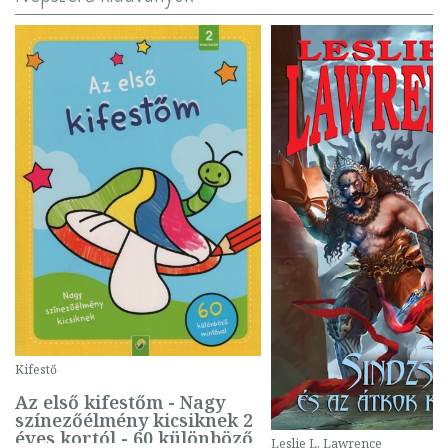
Kifestő
Az első kifestőm - Nagy
színezőélmény kicsiknek 2
éves kortól - 60 különböző
Leslie L. Lawrence