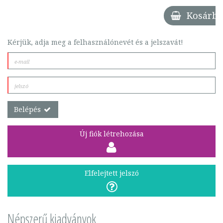
Kosárba
Kérjük, adja meg a felhasználónevét és a jelszavát!
Belépés
Új fiók létrehozása
Elfelejtett jelszó
Népszerű kiadványok