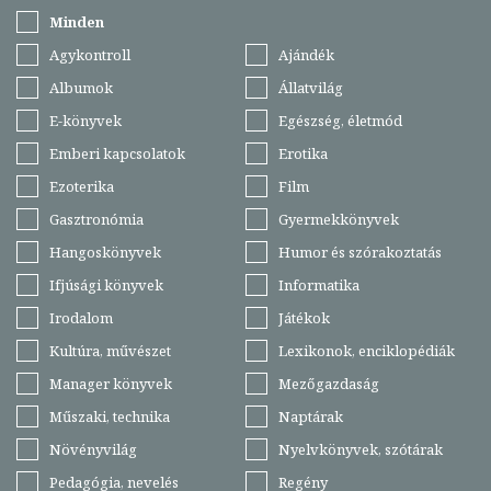
Minden
Agykontroll
Ajándék
Albumok
Állatvilág
E-könyvek
Egészség, életmód
Emberi kapcsolatok
Erotika
Ezoterika
Film
Gasztronómia
Gyermekkönyvek
Hangoskönyvek
Humor és szórakoztatás
Ifjúsági könyvek
Informatika
Irodalom
Játékok
Kultúra, művészet
Lexikonok, enciklopédiák
Manager könyvek
Mezőgazdaság
Műszaki, technika
Naptárak
Növényvilág
Nyelvkönyvek, szótárak
Pedagógia, nevelés
Regény