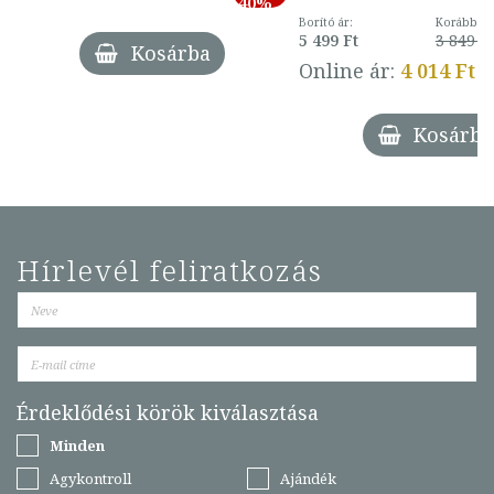
40%
Borító ár:
Korábbi ár
5 499 Ft
3 849 Ft
Kosárba
Online ár:
4 014 Ft
Kosárba
Hírlevél feliratkozás
Érdeklődési körök kiválasztása
Minden
Agykontroll
Ajándék