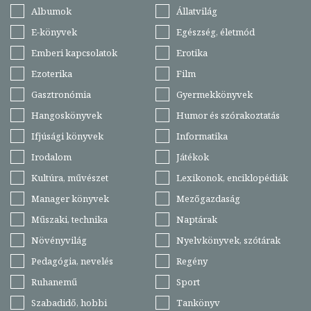
Albumok
Állatvilág
E-könyvek
Egészség, életmód
Emberi kapcsolatok
Erotika
Ezoterika
Film
Gasztronómia
Gyermekkönyvek
Hangoskönyvek
Humor és szórakoztatás
Ifjúsági könyvek
Informatika
Irodalom
Játékok
Kultúra, művészet
Lexikonok, enciklopédiák
Manager könyvek
Mezőgazdaság
Műszaki, technika
Naptárak
Növényvilág
Nyelvkönyvek, szótárak
Pedagógia, nevelés
Regény
Ruhanemű
Sport
Szabadidő, hobbi
Tankönyv