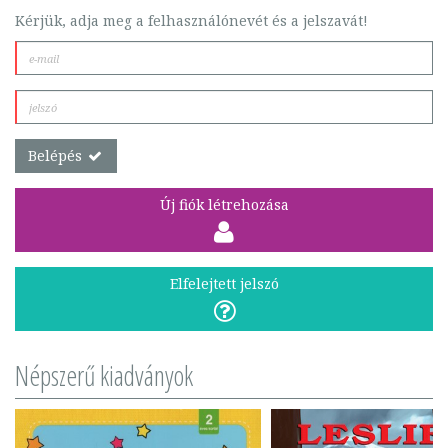
Kérjük, adja meg a felhasználónevét és a jelszavát!
Belépés
Új fiók létrehozása
Elfelejtett jelszó
Népszerű kiadványok