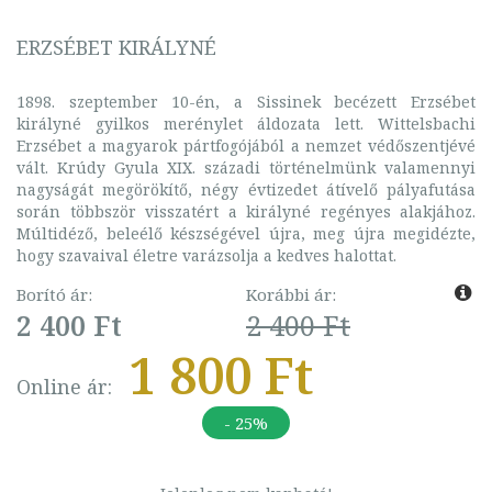
ERZSÉBET KIRÁLYNÉ
1898. szeptember 10-én, a Sissinek becézett Erzsébet
királyné gyilkos merénylet áldozata lett. Wittelsbachi
Erzsébet a magyarok pártfogójából a nemzet védőszentjévé
vált. Krúdy Gyula XIX. századi történelmünk valamennyi
nagyságát megörökítő, négy évtizedet átívelő pályafutása
során többször visszatért a királyné regényes alakjához.
Múltidéző, beleélő készségével újra, meg újra megidézte,
hogy szavaival életre varázsolja a kedves halottat.
Borító ár:
Korábbi ár:
2 400 Ft
2 400 Ft
1 800 Ft
Online ár:
- 25%