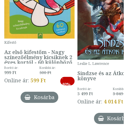
Kifestő
Az első kifestőm - Nagy
színezőélmény kicsiknek 2
éves kortól - 60 különböző
Leslie L. Lawrence
mintával (gombás)
Borító ár:
Korábbi ár:
Sindzse és az Átko
999 Ft
500 Ft
könyve
-
Online ár:
599 Ft
40%
Borító ár:
Korábbi ár
5 499 Ft
3 849 Ft
Kosárba
Online ár:
4 014 Ft
Kosárba