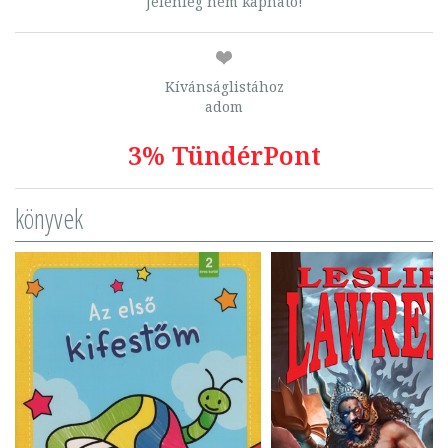
Jelenleg nem kapható!
Kívánságlistához
adom
3% TündérPont
könyvek