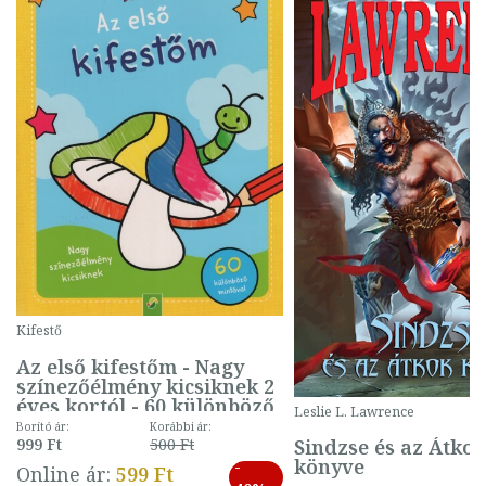
Kifestő
Az első kifestőm - Nagy
színezőélmény kicsiknek 2
éves kortól - 60 különböző
Leslie L. Lawrence
mintával (gombás)
Borító ár:
Korábbi ár:
Sindzse és az Átko
999 Ft
500 Ft
könyve
-
Online ár:
599 Ft