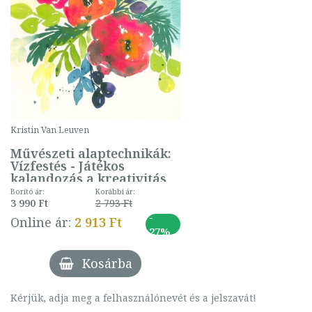
Kristin Van Leuven
Művészeti alaptechnikák:
Vízfestés - Játékos
kalandozás a kreativitás
csodálatos világában
Borító ár:
Korábbi ár:
3 990 Ft
2 793 Ft
-
Online ár:
2 913 Ft
27%
Kosárba
Kérjük, adja meg a felhasználónevét és a jelszavát!