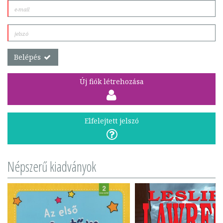
Belépés
Új fiók létrehozása
Elfelejtett jelszó
Népszerű kiadványok