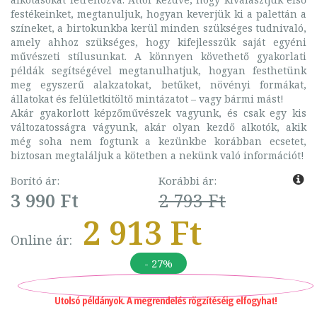
festékeinket, megtanuljuk, hogyan keverjük ki a palettán a
színeket, a birtokunkba kerül minden szükséges tudnivaló,
amely ahhoz szükséges, hogy kifejlesszük saját egyéni
művészeti stílusunkat. A könnyen követhető gyakorlati
példák segítségével megtanulhatjuk, hogyan festhetünk
meg egyszerű alakzatokat, betűket, növényi formákat,
állatokat és felületkitöltő mintázatot – vagy bármi mást!
Akár gyakorlott képzőművészek vagyunk, és csak egy kis
változatosságra vágyunk, akár olyan kezdő alkotók, akik
még soha nem fogtunk a kezünkbe korábban ecsetet,
biztosan megtaláljuk a kötetben a nekünk való információt!
Borító ár:
Korábbi ár:
3 990 Ft
2 793 Ft
2 913 Ft
Online ár:
- 27%
Utolsó példányok. A megrendelés rögzítéséig elfogyhat!