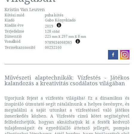
Kristin Van Leuven
Kötési mód
puha kötés
Kiadó
Gabo Könyvkiadó
Kiadás éve
2019
Terjedelme
128
oldal
Dimenzió
225
x 297
x 8
mm
mm
mm
Vonalkód
9789634068365
Termékazonosító
00232160
Művészeti alaptechnikák: Vízfestés - Játékos
kalandozás a kreativitás csodálatos világában
Ugorjunk fejest a vízfestés világába! Ez a dinamikus és
inspiráló útmutató segít rátalálnunk a helyes ösvényre, és
megtalálni a saját utunkat a vízfestéssel való játékos
ismerkedés közben. A Vízfestés című kötet segítségével
felfedezhetjük, hogyan aknázhatjuk ki a festék kedvező
tulajdonságait és egyedülálló áttetsző jellegét, pompás
alkotásokat létrehozva. Attól kezdve, hogy kiválasztjuk első