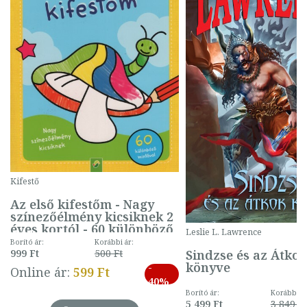
Kifestő
Az első kifestőm - Nagy
színezőélmény kicsiknek 2
éves kortól - 60 különböző
Leslie L. Lawrence
mintával (gombás)
Borító ár:
Korábbi ár:
Sindzse és az Átko
999 Ft
500 Ft
könyve
-
Online ár:
599 Ft
40%
Borító ár:
Korábbi ár
5 499 Ft
3 849 Ft