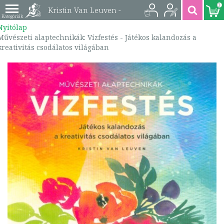
0
Kristin Van Leuven -
Nyitólap
Művészeti
Művészeti alaptechnikák: Vízfestés - Játékos kalandozás a
kreativitás csodálatos világában
alaptechnikák:
Vízfestés - Játékos
kalandozás a
kreativitás csodálatos
világában |
9789634068365