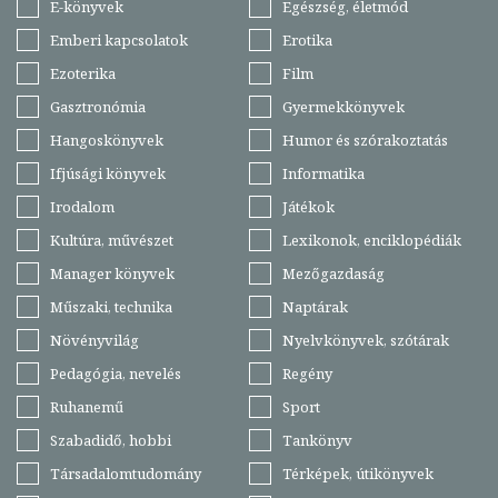
E-könyvek
Egészség, életmód
Emberi kapcsolatok
Erotika
Ezoterika
Film
Gasztronómia
Gyermekkönyvek
Hangoskönyvek
Humor és szórakoztatás
Ifjúsági könyvek
Informatika
Irodalom
Játékok
Kultúra, művészet
Lexikonok, enciklopédiák
Manager könyvek
Mezőgazdaság
Műszaki, technika
Naptárak
Növényvilág
Nyelvkönyvek, szótárak
Pedagógia, nevelés
Regény
Ruhanemű
Sport
Szabadidő, hobbi
Tankönyv
Társadalomtudomány
Térképek, útikönyvek