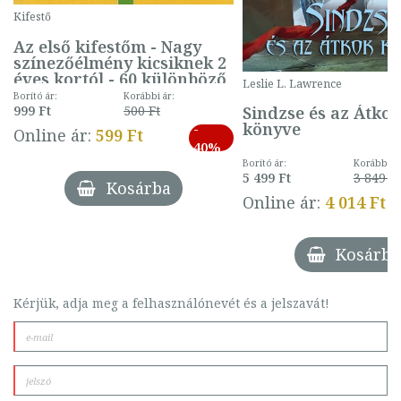
Kifestő
Az első kifestőm - Nagy
színezőélmény kicsiknek 2
éves kortól - 60 különböző
Leslie L. Lawrence
mintával (gombás)
Borító ár:
Korábbi ár:
Sindzse és az Átko
999 Ft
500 Ft
könyve
-
Online ár:
599 Ft
40%
Borító ár:
Korábbi ár
5 499 Ft
3 849 Ft
Kosárba
Online ár:
4 014 Ft
Kosárba
Kérjük, adja meg a felhasználónevét és a jelszavát!