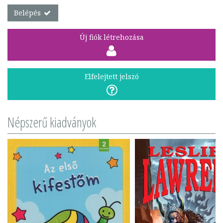
Belépés
Új fiók létrehozása
Elfelejtett jelszó
Népszerű kiadványok