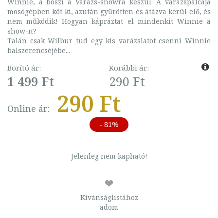
Winnie, a boszi a Varázs-showra készül. A varázspálcája
mosógépben köt ki, azután gyűrötten és átázva kerül elő, és
nem működik! Hogyan kápráztat el mindenkit Winnie a
show-n?
Talán csak Wilbur tud egy kis varázslatot csenni Winnie
balszerencséjébe...
Borító ár:
Korábbi ár:
1 499 Ft
290 Ft
290 Ft
Online ár:
- 81%
Jelenleg nem kapható!
Kívánságlistához
adom