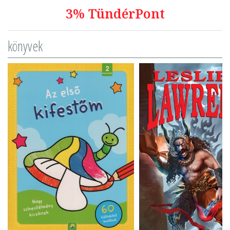
3% TündérPont
könyvek