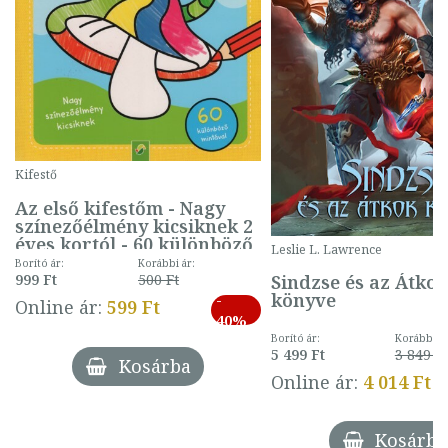
Kifestő
Az első kifestőm - Nagy
színezőélmény kicsiknek 2
éves kortól - 60 különböző
Leslie L. Lawrence
mintával (gombás)
Borító ár:
Korábbi ár:
Sindzse és az Átko
999 Ft
500 Ft
könyve
-
Online ár:
599 Ft
40%
Borító ár:
Korábbi ár
5 499 Ft
3 849 Ft
Kosárba
Online ár:
4 014 Ft
Kosárba