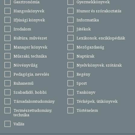
Gasztronómia
Gyermekkönyvek
Hangoskönyvek
Humor és szórakoztatás
Ifjúsági könyvek
Informatika
Irodalom
Játékok
Kultúra, művészet
Lexikonok, enciklopédiák
Manager könyvek
Mezőgazdaság
Műszaki, technika
Naptárak
Növényvilág
Nyelvkönyvek, szótárak
Pedagógia, nevelés
Regény
Ruhanemű
Sport
Szabadidő, hobbi
Tankönyv
Társadalomtudomány
Térképek, útikönyvek
Természettudomány,
Történelem
technika
Vallás