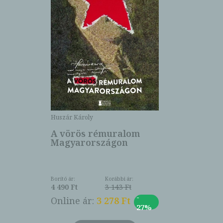
Huszár Károly
A vörös rémuralom
Magyarországon
Borító ár:
Korábbi ár:
4 490 Ft
3 143 Ft
-
Online ár:
3 278 Ft
27%