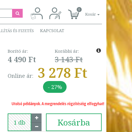
0
Kosár
KAPCSOLAT
LLÍTÁS ÉS FIZETÉS
Borító ár:
Korábbi ár:
4 490 Ft
3 143 Ft
3 278 Ft
Online ár:
- 27%
Utolsó példányok. A megrendelés rögzítéséig elfogyhat!
Kosárba