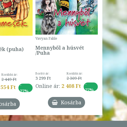
Bogyó és 
Csengetty
Borító ár:
Vavyan Fable
5 990 Ft
Online ár:
Mennyből a húsvét
k (puha)
/Puha
Borító ár:
Korábbi ár:
Korábbi ár:
3 299 Ft
2 309 Ft
2 449 Ft
-
-
Online ár:
2 408 Ft
 554 Ft
27%
27%
Kosárba
osárba