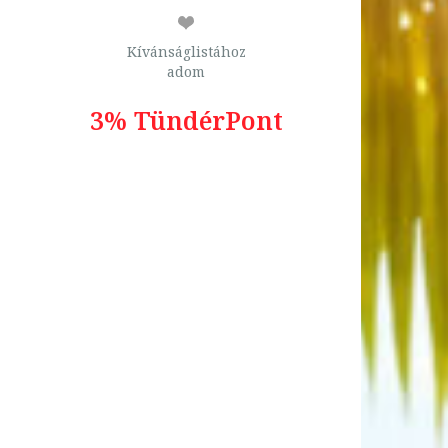
Kívánságlistához
adom
3% TündérPont