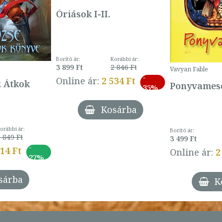
Óriások I-II.
Borító ár:
Korábbi ár:
3 899 Ft
2 846 Ft
Vavyan Fable
-
Online ár:
2 534 Ft
z Átkok
Ponyvamesé
35%
Kosárba
orábbi ár:
Borító ár:
 849 Ft
3 499 Ft
-
014 Ft
Online ár:
2
27%
sárba
K