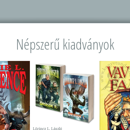
Népszerű kiadványok
Lőrincz L. László