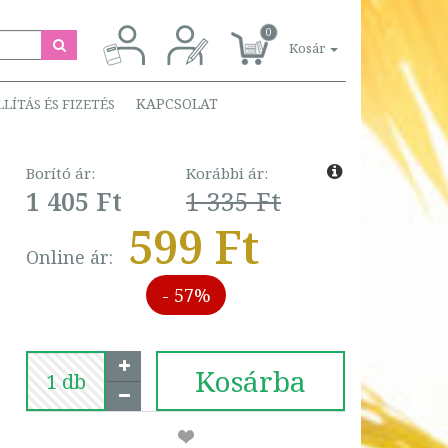
0
Kosár
KAPCSOLAT
LLÍTÁS ÉS FIZETÉS
Borító ár:
Korábbi ár:
1 405 Ft
1 335 Ft
599 Ft
Online ár:
- 57%
Kosárba