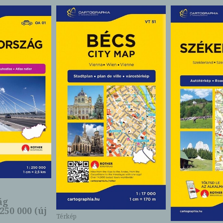
ág
250 000 (új
Térkép