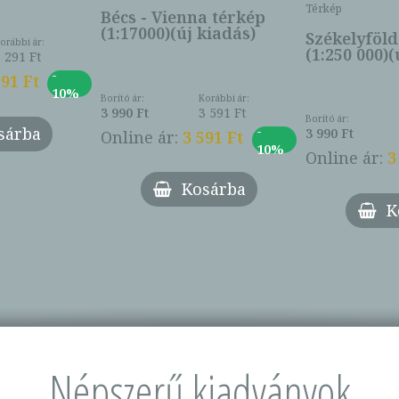
Térkép
Bécs - Vienna térkép
(1:17000)(új kiadás)
Székelyföld
orábbi ár:
(1:250 000)(
6 291 Ft
-
291 Ft
10%
Borító ár:
Korábbi ár:
3 990 Ft
3 591 Ft
Borító ár:
-
sárba
3 990 Ft
Online ár:
3 591 Ft
10%
Online ár:
3
Kosárba
K
Népszerű kiadványok