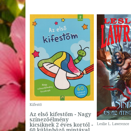
Kifestő
Az első kifestőm - Nagy
színezőélmény
 -
kicsiknek 2 éves kortól -
Leslie L. Lawrence
60 különböző mintával