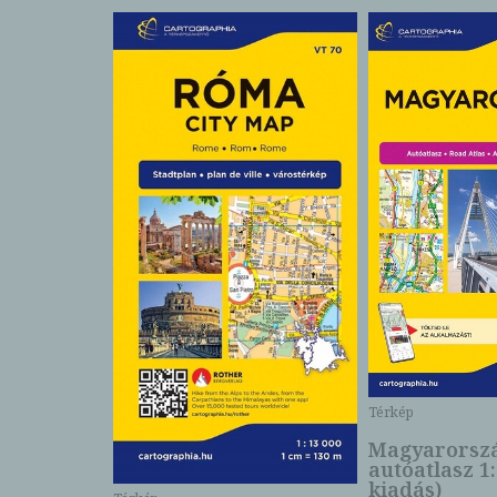
ység
Térkép
(1:40 000)
uz-sorozat
Magyarorsz
autóatlasz 1:
kiadás)