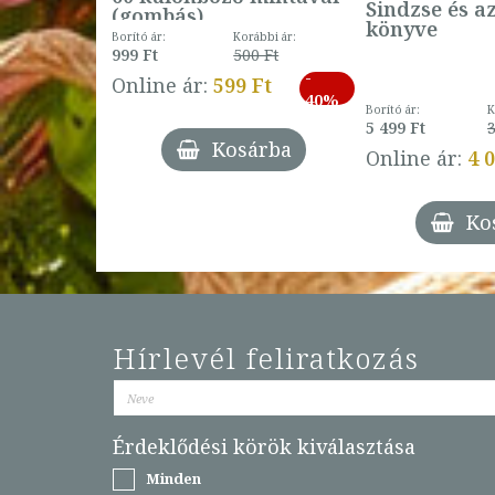
Sindzse és a
(gombás)
könyve
Borító ár:
Korábbi ár:
999 Ft
500 Ft
ábbi ár:
-
793 Ft
Online ár:
599 Ft
-
40%
3 Ft
Borító ár:
K
27%
5 499 Ft
3
Kosárba
Online ár:
4 
árba
Ko
Hírlevél feliratkozás
Érdeklődési körök kiválasztása
Minden