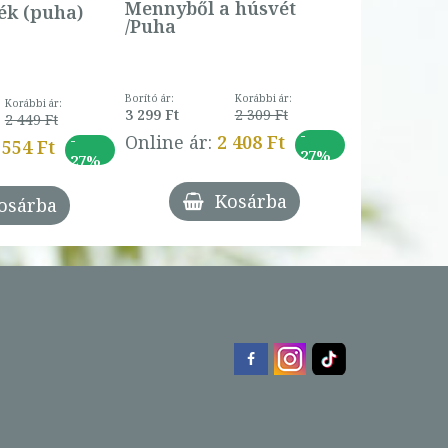
Online ár:
Mennyből a húsvét
k (puha)
/Puha
Borító ár:
Korábbi ár:
Korábbi ár:
3 299 Ft
2 309 Ft
2 449 Ft
-
-
Online ár:
2 408 Ft
 554 Ft
27%
27%
Kosárba
osárba