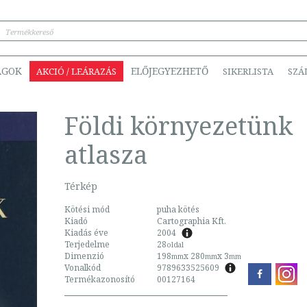
ÁGOK
ELŐJEGYEZHETŐ
AKCIÓ / LEÁRAZÁS
SIKERLISTA
SZÁ
Földi környezetünk
atlasza
Térkép
Kötési mód
puha kötés
Kiadó
Cartographia Kft.
Kiadás éve
2004
Terjedelme
28
oldal
Dimenzió
198
x 280
x 3
mm
mm
mm
Vonalkód
9789633525609
Termékazonosító
00127164