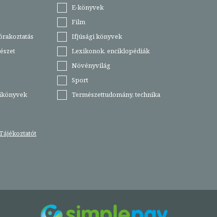
E-könyvek
Film
órakoztatás
Ifjúsági könyvek
észet
Lexikonok, enciklopédiák
Növényvilág
Sport
tikönyvek
Természettudomány, technika
Tájékoztatót