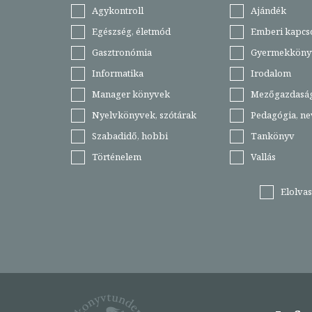
Agykontroll
Ajándék
Egészség, életmód
Emberi kapcs
Gasztronómia
Gyermekköny
Informatika
Irodalom
Manager könyvek
Mezőgazdasá
Nyelvkönyvek, szótárak
Pedagógia, ne
Szabadidő, hobbi
Tankönyv
Történelem
Vallás
Elolva