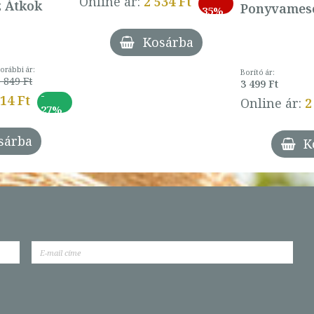
Online ár:
2 534 Ft
z Átkok
Ponyvamesé
35%
Kosárba
orábbi ár:
Borító ár:
 849 Ft
3 499 Ft
-
014 Ft
Online ár:
2
27%
sárba
K