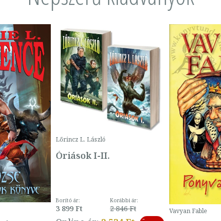
Lőrincz L. László
Óriások I-II.
Borító ár:
Korábbi ár:
3 899 Ft
2 846 Ft
Vavyan Fable
-