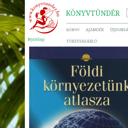
KÖNYV
TÜNDÉR
AJÁNDÉK
ÚJDONS
KÖNYV
Nyitólap
TÖRZSVÁSÁRLÓ