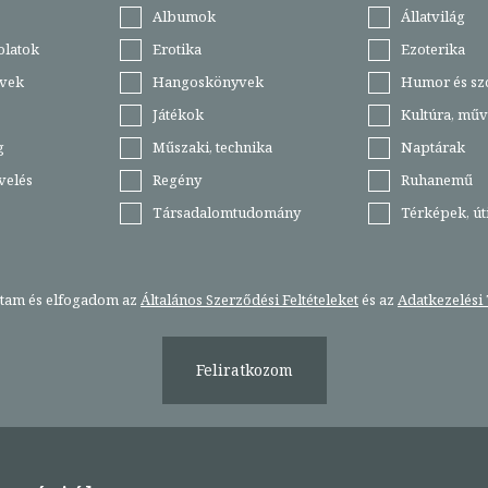
Albumok
Állatvilág
olatok
Erotika
Ezoterika
vek
Hangoskönyvek
Humor és sz
Játékok
Kultúra, műv
g
Műszaki, technika
Naptárak
velés
Regény
Ruhanemű
Társadalomtudomány
Térképek, ú
stam és elfogadom az
Általános Szerződési Feltételeket
és az
Adatkezelési 
Feliratkozom