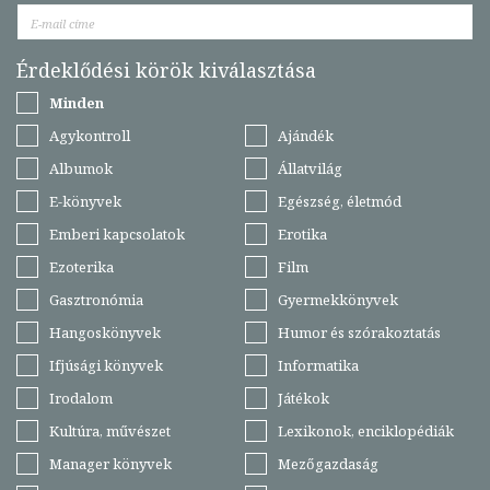
Érdeklődési körök kiválasztása
Minden
Agykontroll
Ajándék
Albumok
Állatvilág
E-könyvek
Egészség, életmód
Emberi kapcsolatok
Erotika
Ezoterika
Film
Gasztronómia
Gyermekkönyvek
Hangoskönyvek
Humor és szórakoztatás
Ifjúsági könyvek
Informatika
Irodalom
Játékok
Kultúra, művészet
Lexikonok, enciklopédiák
Manager könyvek
Mezőgazdaság