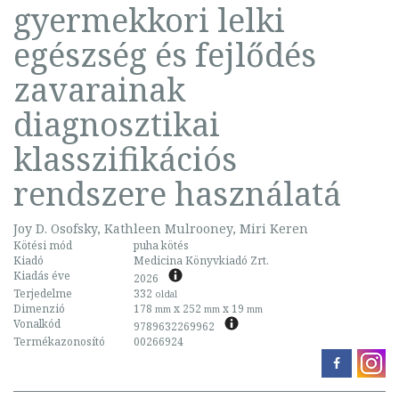
gyermekkori lelki
egészség és fejlődés
zavarainak
diagnosztikai
klasszifikációs
rendszere használatá
Joy D. Osofsky, Kathleen Mulrooney, Miri Keren
Kötési mód
puha kötés
Kiadó
Medicina Könyvkiadó Zrt.
Kiadás éve
2026
Terjedelme
332
oldal
Dimenzió
178
x 252
x 19
mm
mm
mm
Vonalkód
9789632269962
Termékazonosító
00266924