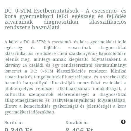
DC: 0-5TM Esetbemutatások - A csecsemő- és
kora gyermekkori lelki egészség és fejlődés
zavarainak diagnosztikai klasszifikációs
rendszere használatá
A kötet a DC: 0–5TM: A csecsemő- és kora gyermekkori lelki
egészség és fejlődés zavarainak diagnosztikai
klasszifikációs rendszere című szakkönyvhöz kapcsolódóan
jelenik meg, mintegy annak kiegészítő folytatásaként. A
kiavány 16 családi és egy rendszerszintű esettanulmányt
ismertet a DC: 0-5TM klasszifikációs rendszer klinikai
zavarainak és tengelyeinek illusztrálására, és a szerkesztők
hasonló hangsúllyal illusztrálják nemzetközi esetekkel a
többtengelyes rendszer alkalmazásának indokoltságát, a
kulturális szempontok elsőrendűségét a diagnosztikai
állapotmegismerés és szakvéleményalkotás folyamatában,
illetve a komorbiditás gyakoriságát és jelentőségét a kora
gyermekkori időszakban.
Borító ár:
Korábbi ár:
9 340 Ft
8 406 Ft