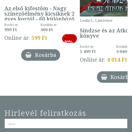
Az első kifestőm - Nagy
színezőélmény kicsiknek 2
éves kortól - 60 különböző
Leslie L. Lawrence
mintával (gombás)
Borító ár:
Korábbi ár:
Sindzse és az Átko
999 Ft
500 Ft
könyve
-
Online ár:
599 Ft
40%
Borító ár:
Korábbi ár
5 499 Ft
3 849 Ft
Kosárba
Online ár:
4 014 Ft
Kosárba
Hírlevél feliratkozás