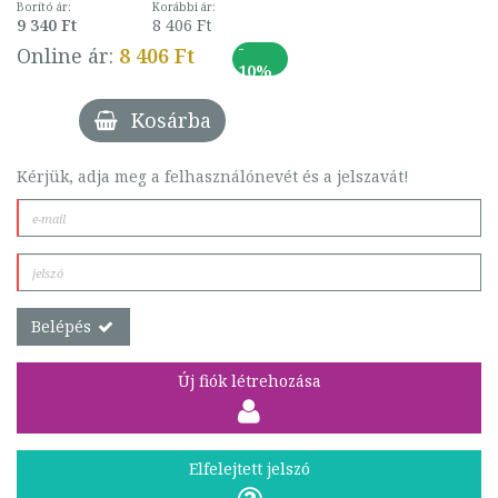
gyermekkori lelki
Borító ár:
Korábbi ár:
egészség és fejlődés
9 340 Ft
8 406 Ft
zavarainak diagnosztikai
-
Online ár:
8 406 Ft
klasszifikációs rendszere
10%
használatá
Kosárba
Kérjük, adja meg a felhasználónevét és a jelszavát!
Belépés
Új fiók létrehozása
Elfelejtett jelszó