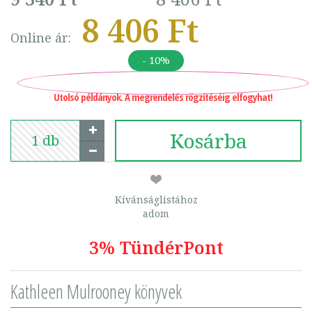
8 406 Ft
Online ár:
- 10%
Utolsó példányok. A megrendelés rögzítéséig elfogyhat!
Kosárba
Kívánságlistához
adom
3% TündérPont
Kathleen Mulrooney könyvek