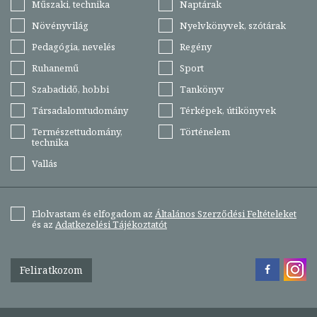
Műszaki, technika
Naptárak
Növényvilág
Nyelvkönyvek, szótárak
Pedagógia, nevelés
Regény
Ruhanemű
Sport
Szabadidő, hobbi
Tankönyv
Társadalomtudomány
Térképek, útikönyvek
Természettudomány,
Történelem
technika
Vallás
Elolvastam és elfogadom az
Általános Szerződési Feltételeket
és az
Adatkezelési Tájékoztatót
Feliratkozom