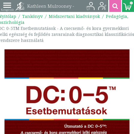
0
Kathleen Mulrooney -
Nyitólap
Tankönyv
Módszertani kiadványok
Pedagógia,
DC: 0-5TM
pszichológia
DC: 0-5TM Esetbemutatások - A csecsemő- és kora gyermekkori
Esetbemutatások - A
lelki egészség és fejlődés zavarainak diagnosztikai klasszifikáció
rendszere használatá
csecsemő- és kora
gyermekkori lelki
egészség és fejlődés
zavarainak
diagnosztikai
klasszifikációs
rendszere használatá
| 9789632269962