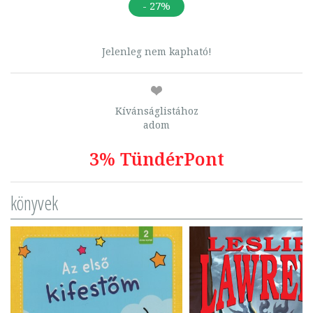
- 27%
Jelenleg nem kapható!
Kívánságlistához
adom
3% TündérPont
könyvek