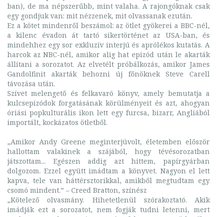
ban), de ma népszerűbb, mint valaha. A rajongóknak csak
egy gondjuk van: mit nézzenek, mit olvassanak ezután.
Ez a kötet mindenről beszámol: az ötlet gyökerei a BBC-nél,
a kilenc évadon át tartó sikertörténet az USA-ban, és
mindehhez egy sor exkluzív interjú és aprólékos kutatás. A
harcok az NBC-nél, amikor alig hat epizód után le akarták
állítani a sorozatot. Az elvetélt próbálkozás, amikor James
Gandolfinit akarták behozni új főnöknek Steve Carell
távozása után.
Szívet melengető és felkavaró könyv, amely bemutatja a
kulcsepizódok forgatásának körülményeit és azt, ahogyan
óriási popkulturális ikon lett egy furcsa, bizarr, Angliából
importált, kockázatos ötletből.
„Amikor Andy Greene meginterjúvolt, életemben először
hallottam valakinek a szájából, hogy tévésorozatban
játszottam... Egészen addig azt hittem, papírgyárban
dolgozom. Ezzel együtt imádtam a könyvet. Nagyon el lett
kapva, tele van háttérsztorikkal, amikből megtudtam egy
csomó mindent.” – Creed Bratton, színész
„Kötelező olvasmány. Hihetetlenül szórakoztató. Akik
imádják ezt a sorozatot, nem fogják tudni letenni, mert