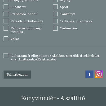
Ruhanemű
Sport
Szabadidő, hobbi
Tankönyv
Társadalomtudomány
Térképek, útikönyvek
Természettudomány,
Történelem
technika
Vallás
Elolvastam és elfogadom az
Általános Szerződési Feltételeket
és az
Adatkezelési Tájékoztatót
Feliratkozom
Könyvtündér - A szállító