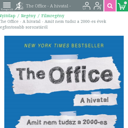
0
The Office - A hivatal -
Nyitólap
Regény
Filmregény
Amit nem tudsz a
The Office - A hivatal - Amit nem tudsz a 2000-es évek
legfontosabb sorozatáról
2000-es évek
legfontosabb
sorozatáról |
9789635680429