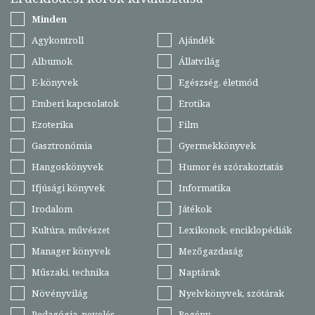
Minden
Agykontroll
Ajándék
Albumok
Állatvilág
E-könyvek
Egészség, életmód
Emberi kapcsolatok
Erotika
Ezoterika
Film
Gasztronómia
Gyermekkönyvek
Hangoskönyvek
Humor és szórakoztatás
Ifjúsági könyvek
Informatika
Irodalom
Játékok
Kultúra, művészet
Lexikonok, enciklopédiák
Manager könyvek
Mezőgazdaság
Műszaki, technika
Naptárak
Növényvilág
Nyelvkönyvek, szótárak
Pedagógia, nevelés
Regény