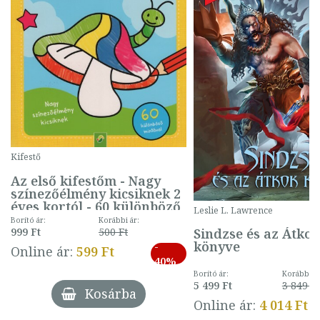
Kifestő
Az első kifestőm - Nagy
színezőélmény kicsiknek 2
éves kortól - 60 különböző
Leslie L. Lawrence
mintával (gombás)
Borító ár:
Korábbi ár:
Sindzse és az Átko
999 Ft
500 Ft
könyve
-
Online ár:
599 Ft
40%
Borító ár:
Korábbi ár
5 499 Ft
3 849 Ft
Kosárba
Online ár:
4 014 Ft