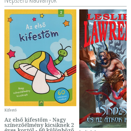
Kifestő
Az első kifestőm - Nagy
színezőélmény kicsiknek 2
éves kortól - 60 különböző