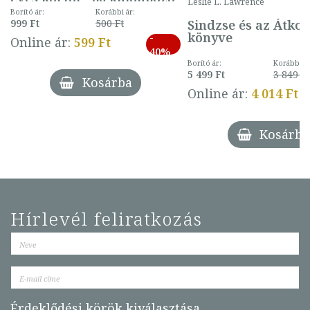
Leslie L. Lawrence
mintával (gombás)
Borító ár:
Korábbi ár:
Sindzse és az Átko
999 Ft
500 Ft
könyve
-
Online ár:
599 Ft
40%
Borító ár:
Korábbi ár
5 499 Ft
3 849 Ft
Kosárba
Online ár:
4 014 Ft
Kosárba
Hírlevél feliratkozás
Érdeklődési körök kiválasztása