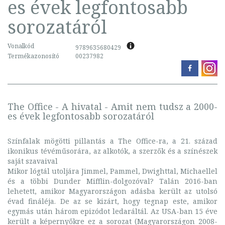
es évek legfontosabb
sorozatáról
Vonalkód
9789635680429
Termékazonosító
00237982
The Office - A hivatal - Amit nem tudsz a 2000-
es évek legfontosabb sorozatáról
Színfalak mögötti pillantás a The Office-ra, a 21. század
ikonikus tévéműsorára, az alkotók, a szerzők és a színészek
saját szavaival
Mikor lógtál utoljára Jimmel, Pammel, Dwighttal, Michaellel
és a többi Dunder Mifflin-dolgozóval? Talán 2016-ban
lehetett, amikor Magyarországon adásba került az utolsó
évad fináléja. De az se kizárt, hogy tegnap este, amikor
egymás után három epizódot ledaráltál. Az USA-ban 15 éve
került a képernyőkre ez a sorozat (Magyarországon 2008-