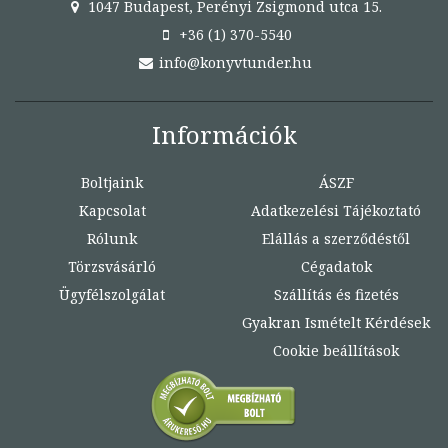
1047 Budapest, Perényi Zsigmond utca 15.
+36 (1) 370-5540
info@konyvtunder.hu
Információk
Boltjaink
ÁSZF
Kapcsolat
Adatkezelési Tájékoztató
Rólunk
Elállás a szerződéstől
Törzsvásárló
Cégadatok
Ügyfélszolgálat
Szállítás és fizetés
Gyakran Ismételt Kérdések
Cookie beállítások