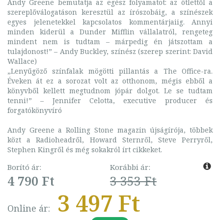
Andy Greene bemutatja az egész folyamatot: az ötlettől a
szereplőválogatáson keresztül az írószobáig, a színészek
egyes jelenetekkel kapcsolatos kommentárjaiig. Annyi
minden kiderül a Dunder Mifflin vállalatról, rengeteg
mindent nem is tudtam – márpedig én játszottam a
tulajdonost!” – Andy Buckley, színész (szerep szerint: David
Wallace)
„Lenyűgöző színfalak mögötti pillantás a The Office-ra.
Éveken át ez a sorozat volt az otthonom, mégis ebből a
könyvből kellett megtudnom jópár dolgot. Le se tudtam
tenni!” – Jennifer Celotta, executive producer és
forgatókönyvíró
Andy Greene a Rolling Stone magazin újságírója, többek
közt a Radioheadről, Howard Sternről, Steve Perryről,
Stephen Kingről és még sokakról írt cikkeket.
Borító ár:
Korábbi ár:
4 790 Ft
3 353 Ft
3 497 Ft
Online ár: