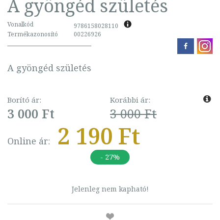
A gyöngéd születés
Vonalkód
9786158028110
Termékazonosító
00226926
A gyöngéd születés
Borító ár:
Korábbi ár:
3 000 Ft
3 000 Ft
2 190 Ft
Online ár:
- 27%
Jelenleg nem kapható!