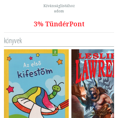
Kívánságlistához
adom
3% TündérPont
könyvek