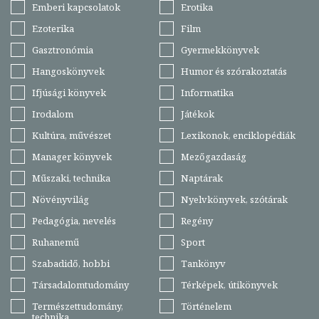
Emberi kapcsolatok
Erotika
Ezoterika
Film
Gasztronómia
Gyermekkönyvek
Hangoskönyvek
Humor és szórakoztatás
Ifjúsági könyvek
Informatika
Irodalom
Játékok
Kultúra, művészet
Lexikonok, enciklopédiák
Manager könyvek
Mezőgazdaság
Műszaki, technika
Naptárak
Növényvilág
Nyelvkönyvek, szótárak
Pedagógia, nevelés
Regény
Ruhanemű
Sport
Szabadidő, hobbi
Tankönyv
Társadalomtudomány
Térképek, útikönyvek
Természettudomány,
Történelem
technika