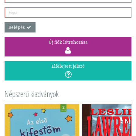
Belépés
Új fiók létrehozása
Elfelejtett jelszó
Népszerű kiadványok