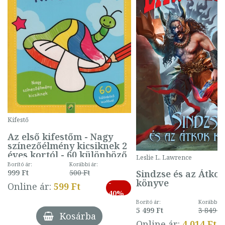
Kifestő
Az első kifestőm - Nagy
színezőélmény kicsiknek 2
éves kortól - 60 különböző
Leslie L. Lawrence
mintával (gombás)
Borító ár:
Korábbi ár:
Sindzse és az Átko
999 Ft
500 Ft
könyve
-
Online ár:
599 Ft
40%
Borító ár:
Korábbi ár
5 499 Ft
3 849 Ft
Kosárba
Online ár:
4 014 Ft