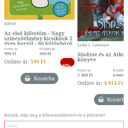
Kifestő
Az első kifestőm - Nagy
színezőélmény kicsiknek 2
éves kortól - 60 különböző
Leslie L. Lawrence
mintával (gombás)
Borító ár:
Korábbi ár:
Sindzse és az Átko
999 Ft
500 Ft
könyve
-
Online ár:
599 Ft
40%
Borító ár:
Korábbi ár
5 499 Ft
3 849 Ft
Kosárba
Online ár:
4 014 Ft
Kosárba
Kérjük, adja meg a felhasználónevét és a jelszavát!