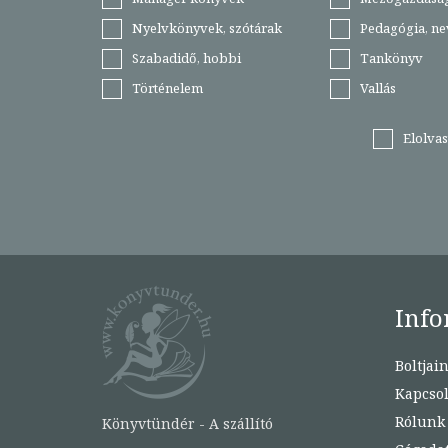
Nyelvkönyvek, szótárak
Pedagógia, ne
Szabadidő, hobbi
Tankönyv
Történelem
Vallás
Elolva
Info
Boltjai
Kapcsol
Rólunk
Könyvtündér - A szállító