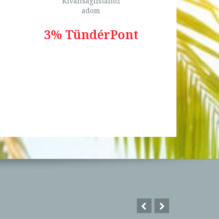
Kívánságlistához
adom
3% TündérPont