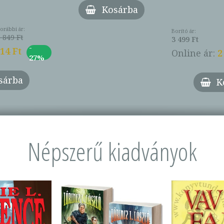
Kosárba
orábbi ár:
Borító ár:
 849 Ft
3 499 Ft
-
014 Ft
Online ár:
2
27%
sárba
K
Népszerű kiadványok