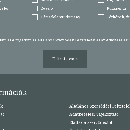
velés
Regény
Ruhanemű
Társadalomtudomány
Térképek, ú
stam és elfogadom az
Általános Szerződési Feltételeket
és az
Adatkezelési 
Feliratkozom
rmációk
nk
Általános Szerződési Feltétele
at
Adatkezelési Tájékoztató
Elállás a szerződéstől