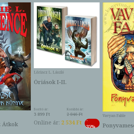
Lőrincz L. László
Óriások I-II.
Borító ár:
Korábbi ár:
3 899 Ft
2 846 Ft
Vavyan Fable
-
Online ár:
2 534 Ft
z Átkok
Ponyvamesé
35%