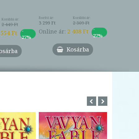
Borító ár:
Korábbi ár:
Korábbi ár:
3 299 Ft
2 309 Ft
2 449 Ft
-
-
Online ár:
2 408 Ft
 554 Ft
27%
27%
Kosárba
osárba