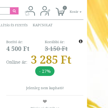
0
Kosár
KAPCSOLAT
LLÍTÁS ÉS FIZETÉS
Borító ár:
Korábbi ár:
4 500 Ft
3 150 Ft
3 285 Ft
Online ár:
- 27%
Jelenleg nem kapható!