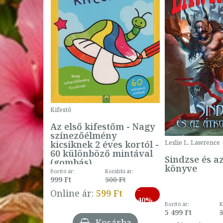
Kifestő
Az első kifestőm - Nagy
színezőélmény
 -
kicsiknek 2 éves kortól -
Leslie L. Lawrence
60 különböző mintával
Sindzse és a
(gombás)
könyve
Borító ár:
Korábbi ár:
999 Ft
500 Ft
ábbi ár:
-
793 Ft
Online ár:
599 Ft
-
40%
3 Ft
Borító ár:
K
27%
5 499 Ft
3
Kosárba