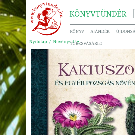
KÖNYV
TÜNDÉR
AJÁNDÉK
ÚJDONS
KÖNYV
Nyitólap
Növényvilág
TÖRZSVÁSÁRLÓ