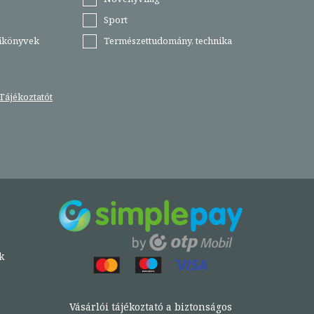
Sport
tikönyvek
Természettudomány, technika
Tájékoztatót
k
Vásárlói tájékoztató a biztonságos