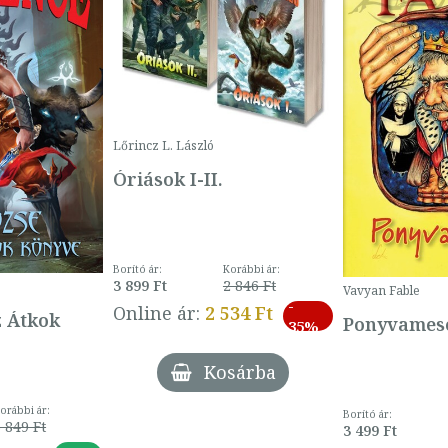
Lőrincz L. László
Óriások I-II.
Borító ár:
Korábbi ár:
3 899 Ft
2 846 Ft
Vavyan Fable
-
Online ár:
2 534 Ft
z Átkok
Ponyvamesé
35%
Kosárba
orábbi ár:
Borító ár:
 849 Ft
3 499 Ft
-