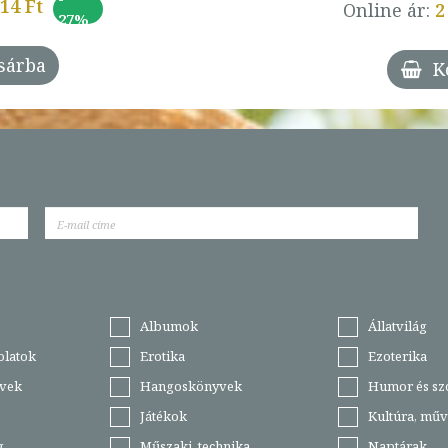
014 Ft
Online ár:
2
27%
sárba
K
Albumok
Állatvilág
olatok
Erotika
Ezoterika
vek
Hangoskönyvek
Humor és sz
Játékok
Kultúra, műv
g
Műszaki, technika
Naptárak