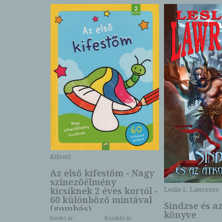
Kifestő
Az első kifestőm - Nagy
színezőélmény
 -
kicsiknek 2 éves kortól -
Leslie L. Lawrence
60 különböző mintával
Sindzse és a
(gombás)
könyve
Borító ár:
Korábbi ár: