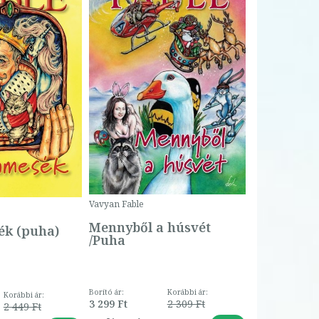
Bartos Erika
Bogyó és 
Csengetty
Borító ár:
Vavyan Fable
5 990 Ft
Online ár:
Mennyből a húsvét
k (puha)
/Puha
Borító ár:
Korábbi ár:
Korábbi ár:
3 299 Ft
2 309 Ft
2 449 Ft
-