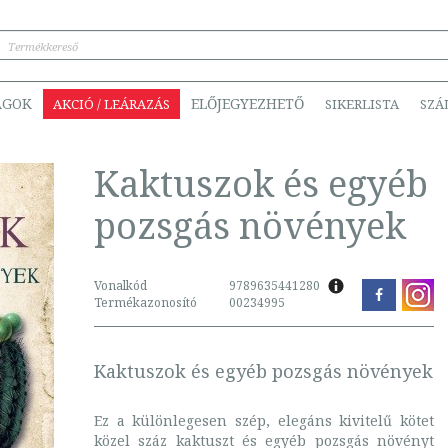
ÁGOK
ELŐJEGYEZHETŐ
AKCIÓ / LEÁRAZÁS
SIKERLISTA
SZÁ
Kaktuszok és egyéb
pozsgás növények
Vonalkód
9789635441280
Termékazonosító
00234995
Kaktuszok és egyéb pozsgás növények
Ez a különlegesen szép, elegáns kivitelű kötet
közel száz kaktuszt és egyéb pozsgás növényt