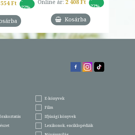
-
Online ár:
2 408 Ft
 554 Ft
27%
27%
Kosárba
osárba
E-könyvek
Film
órakoztatás
Ifjúsági könyvek
észet
Lexikonok, enciklopédiák
Növényvilág