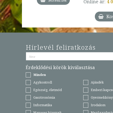
Online ár:
4 
árba
Ko
Hírlevél feliratkozás
Érdeklődési körök kiválasztása
Minden
Agykontroll
Ajándék
Egészség, életmód
Emberi kapcs
Gasztronómia
Gyermekköny
Informatika
Irodalom
Manager könyvek
Mezőgazdasá