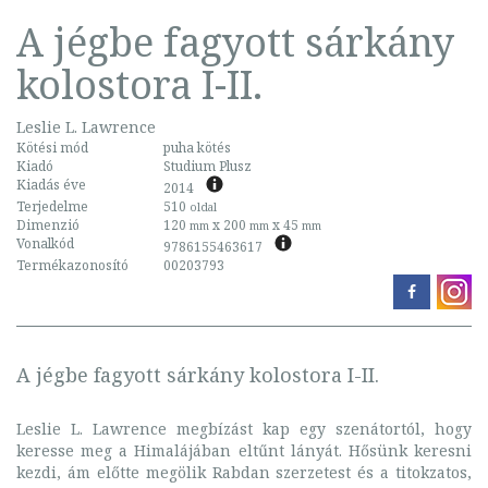
A jégbe fagyott sárkány
kolostora I-II.
Leslie L. Lawrence
Kötési mód
puha kötés
Kiadó
Studium Plusz
Kiadás éve
2014
Terjedelme
510
oldal
Dimenzió
120
x 200
x 45
mm
mm
mm
Vonalkód
9786155463617
Termékazonosító
00203793
A jégbe fagyott sárkány kolostora I-II.
Leslie L. Lawrence megbízást kap egy szenátortól, hogy
keresse meg a Himalájában eltűnt lányát. Hősünk keresni
kezdi, ám előtte megölik Rabdan szerzetest és a titokzatos,