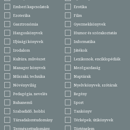
Emberi kapcsolatok
Erotika
Ezoterika
Film
Gasztronómia
Gyermekkönyvek
Hangoskönyvek
Humor és szórakoztatás
Ifjúsági könyvek
Informatika
Irodalom
Játékok
Kultúra, művészet
Lexikonok, enciklopédiák
Manager könyvek
Mezőgazdaság
Műszaki, technika
Naptárak
Növényvilág
Nyelvkönyvek, szótárak
Pedagógia, nevelés
Regény
Ruhanemű
Sport
Szabadidő, hobbi
Tankönyv
Társadalomtudomány
Térképek, útikönyvek
Természettudomány,
Történelem