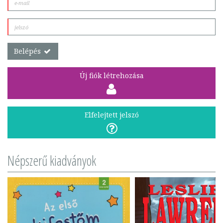
Belépés
Új fiók létrehozása
Elfelejtett jelszó
Népszerű kiadványok