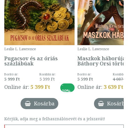
Leslie L. Lawrence
Leslie L. Lawrence
Pugacsov és az óriás
Maszkok háborúja 
százlábúak
Báthory Orsi történ
Borító ár:
Korábbi ár:
Borító ár:
Korábbi ár
5 999 Ft
5 399 Ft
5 599 Ft
4 087 Ft
-
Online ár:
5 399 Ft
Online ár:
3 639 Ft
10%
Kosárba
Kosárba
Kérjük, adja meg a felhasználónevét és a jelszavát!