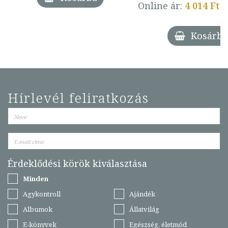
Online ár:
4 014 Ft
Kosárba
Hírlevél feliratkozás
Érdeklődési körök kiválasztása
Minden
Agykontroll
Ajándék
Albumok
Állatvilág
E-könyvek
Egészség, életmód