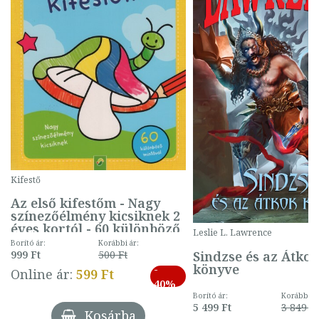
Kifestő
Az első kifestőm - Nagy
színezőélmény kicsiknek 2
éves kortól - 60 különböző
Leslie L. Lawrence
mintával (gombás)
Borító ár:
Korábbi ár:
Sindzse és az Átko
999 Ft
500 Ft
könyve
-
Online ár:
599 Ft
40%
Borító ár:
Korábbi ár
5 499 Ft
3 849 Ft
Kosárba