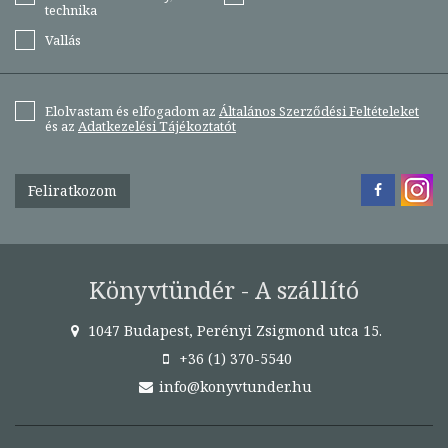
technika
Vallás
Elolvastam és elfogadom az
Általános Szerződési Feltételeket
és az
Adatkezelési Tájékoztatót
Feliratkozom
Könyvtündér - A szállító
1047 Budapest, Perényi Zsigmond utca 15.
+36 (1) 370-5540
info@konyvtunder.hu