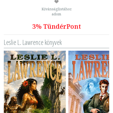
Kívánságlistához
adom
3% TündérPont
Leslie L. Lawrence könyvek