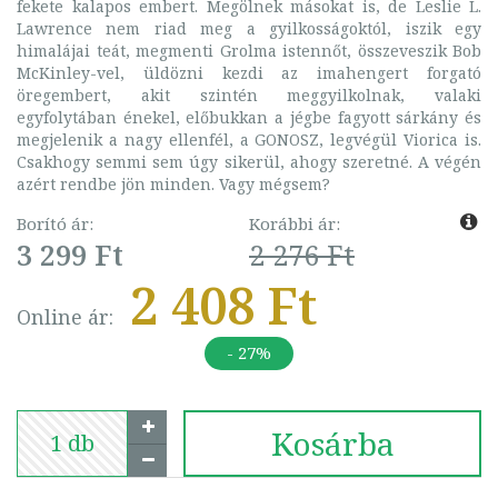
fekete kalapos embert. Megölnek másokat is, de Leslie L.
Lawrence nem riad meg a gyilkosságoktól, iszik egy
himalájai teát, megmenti Grolma istennőt, összeveszik Bob
McKinley-vel, üldözni kezdi az imahengert forgató
öregembert, akit szintén meggyilkolnak, valaki
egyfolytában énekel, előbukkan a jégbe fagyott sárkány és
megjelenik a nagy ellenfél, a GONOSZ, legvégül Viorica is.
Csakhogy semmi sem úgy sikerül, ahogy szeretné. A végén
azért rendbe jön minden. Vagy mégsem?
Borító ár:
Korábbi ár:
3 299 Ft
2 276 Ft
2 408 Ft
Online ár:
- 27%
Kosárba