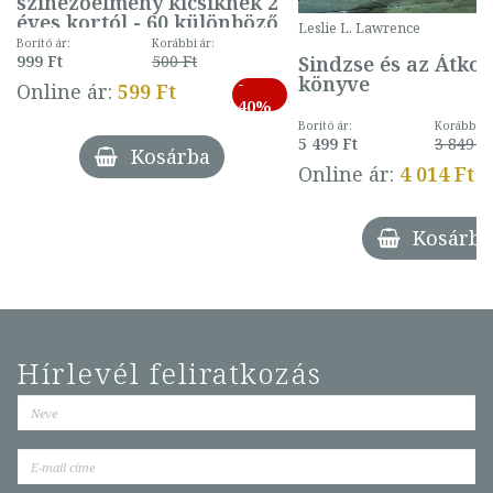
színezőélmény kicsiknek 2
éves kortól - 60 különböző
Leslie L. Lawrence
mintával (gombás)
Borító ár:
Korábbi ár:
Sindzse és az Átko
999 Ft
500 Ft
könyve
-
Online ár:
599 Ft
40%
Borító ár:
Korábbi ár
5 499 Ft
3 849 Ft
Kosárba
Online ár:
4 014 Ft
Kosárba
Hírlevél feliratkozás