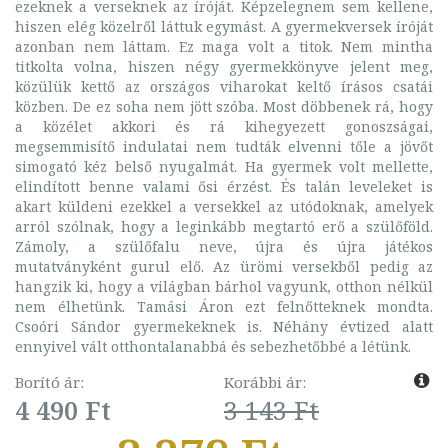
ezeknek a verseknek az íróját. Képzelegnem sem kellene,
hiszen elég közelről láttuk egymást. A gyermekversek íróját
azonban nem láttam. Ez maga volt a titok. Nem mintha
titkolta volna, hiszen négy gyermekkönyve jelent meg,
közülük kettő az országos viharokat keltő írásos csatái
közben. De ez soha nem jött szóba. Most döbbenek rá, hogy
a közélet akkori és rá kihegyezett gonoszságai,
megsemmisítő indulatai nem tudták elvenni tőle a jövőt
simogató kéz belső nyugalmát. Ha gyermek volt mellette,
elindított benne valami ősi érzést. És talán leveleket is
akart küldeni ezekkel a versekkel az utódoknak, amelyek
arról szólnak, hogy a leginkább megtartó erő a szülőföld.
Zámoly, a szülőfalu neve, újra és újra játékos
mutatványként gurul elő. Az ürömi versekből pedig az
hangzik ki, hogy a világban bárhol vagyunk, otthon nélkül
nem élhetünk. Tamási Áron ezt felnőtteknek mondta.
Csoóri Sándor gyermekeknek is. Néhány évtized alatt
ennyivel vált otthontalanabbá és sebezhetőbbé a létünk.
Borító ár:
Korábbi ár:
4 490 Ft
3 143 Ft