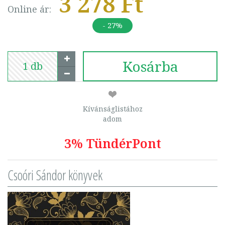
3 278 Ft
Online ár:
- 27%
Kosárba
Kívánságlistához
adom
3% TündérPont
Csoóri Sándor könyvek