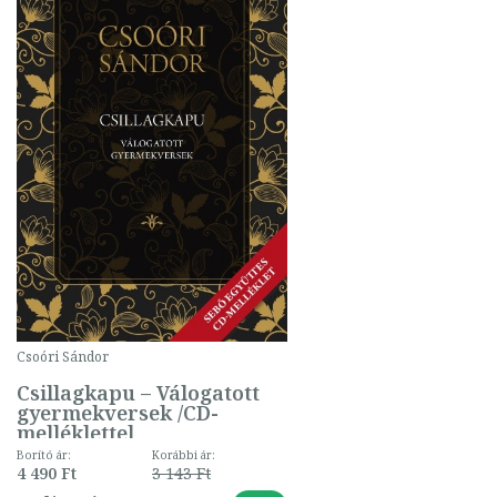
Csoóri Sándor
Csillagkapu – Válogatott
gyermekversek /CD-
melléklettel
Borító ár:
Korábbi ár:
4 490 Ft
3 143 Ft
-