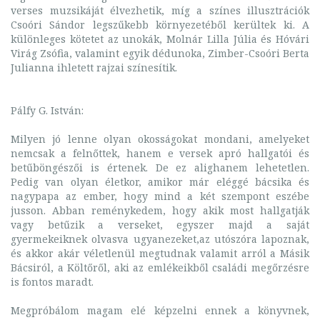
verses muzsikáját élvezhetik, míg a színes illusztrációk
Csoóri Sándor legszűkebb környezetéből kerültek ki. A
különleges kötetet az unokák, Molnár Lilla Júlia és Hóvári
Virág Zsófia, valamint egyik dédunoka, Zimber-Csoóri Berta
Julianna ihletett rajzai színesítik.
Pálfy G. István:
Milyen jó lenne olyan okosságokat mondani, amelyeket
nemcsak a felnőttek, hanem e versek apró hallgatói és
betűböngészői is értenek. De ez alighanem lehetetlen.
Pedig van olyan életkor, amikor már eléggé bácsika és
nagypapa az ember, hogy mind a két szempont eszébe
jusson. Abban reménykedem, hogy akik most hallgatják
vagy betűzik a verseket, egyszer majd a saját
gyermekeiknek olvasva ugyanezeket,az utószóra lapoznak,
és akkor akár véletlenül megtudnak valamit arról a Másik
Bácsiról, a Költőről, aki az emlékeikből családi megőrzésre
is fontos maradt.
Megpróbálom magam elé képzelni ennek a könyvnek,