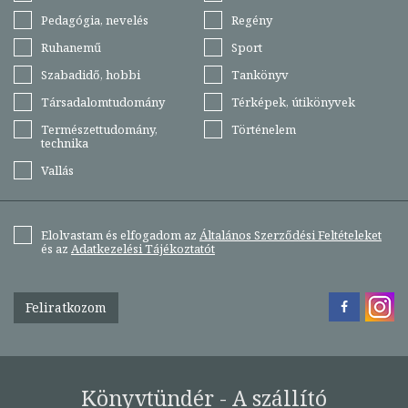
Pedagógia, nevelés
Regény
Ruhanemű
Sport
Szabadidő, hobbi
Tankönyv
Társadalomtudomány
Térképek, útikönyvek
Természettudomány,
Történelem
technika
Vallás
Elolvastam és elfogadom az
Általános Szerződési Feltételeket
és az
Adatkezelési Tájékoztatót
Feliratkozom
Könyvtündér - A szállító