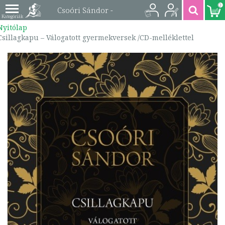
0
Csoóri Sándor -
Nyitólap
Csillagkapu –
Csillagkapu – Válogatott gyermekversek /CD-melléklettel
Válogatott
gyermekversek /CD-
melléklettel |
9786155068355