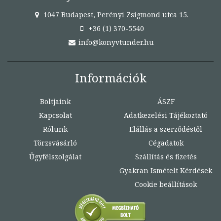
1047 Budapest, Perényi Zsigmond utca 15.
+36 (1) 370-5540
info@konyvtunder.hu
Információk
Boltjaink
ÁSZF
Kapcsolat
Adatkezelési Tájékoztató
Rólunk
Elállás a szerződéstől
Törzsvásárló
Cégadatok
Ügyfélszolgálat
Szállítás és fizetés
Gyakran Ismételt Kérdések
Cookie beállítások