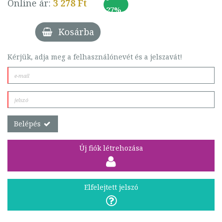
Online ár:
3 278 Ft
27%
Kosárba
Kérjük, adja meg a felhasználónevét és a jelszavát!
Belépés
Új fiók létrehozása
Elfelejtett jelszó