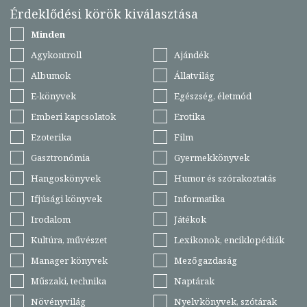
Érdeklődési körök kiválasztása
Minden
Agykontroll
Ajándék
Albumok
Állatvilág
E-könyvek
Egészség, életmód
Emberi kapcsolatok
Erotika
Ezoterika
Film
Gasztronómia
Gyermekkönyvek
Hangoskönyvek
Humor és szórakoztatás
Ifjúsági könyvek
Informatika
Irodalom
Játékok
Kultúra, művészet
Lexikonok, enciklopédiák
Manager könyvek
Mezőgazdaság
Műszaki, technika
Naptárak
Növényvilág
Nyelvkönyvek, szótárak