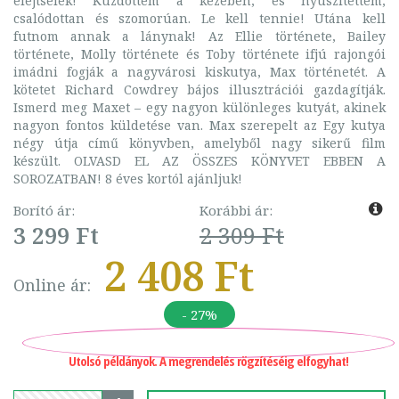
elejtselek! Küzdöttem a kezében, és nyüszítettem,
csalódottan és szomorúan. Le kell tennie! Utána kell
futnom annak a lánynak! Az Ellie története, Bailey
története, Molly története és Toby története ifjú rajongói
imádni fogják a nagyvárosi kiskutya, Max történetét. A
kötetet Richard Cowdrey bájos illusztrációi gazdagítják.
Ismerd meg Maxet – egy nagyon különleges kutyát, akinek
nagyon fontos küldetése van. Max szerepelt az Egy kutya
négy útja című könyvben, amelyből nagy sikerű film
készült. OLVASD EL AZ ÖSSZES KÖNYVET EBBEN A
SOROZATBAN! 8 éves kortól ajánljuk!
Borító ár:
Korábbi ár:
3 299 Ft
2 309 Ft
2 408 Ft
Online ár:
- 27%
Utolsó példányok. A megrendelés rögzítéséig elfogyhat!