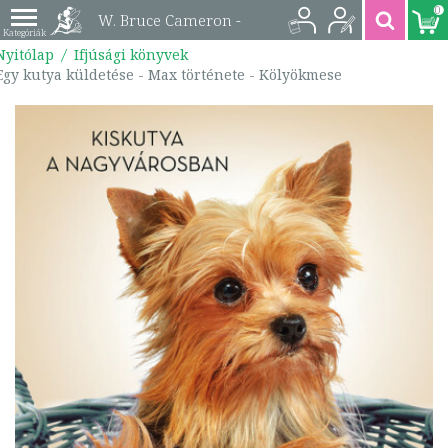
0
W. Bruce Cameron -
Nyitólap
Ifjúsági könyvek
Egy kutya küldetése -
Egy kutya küldetése - Max története - Kölyökmese
Max története -
Kölyökmese |
9789633730676