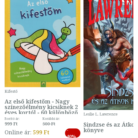
Kifestő
Az első kifestőm - Nagy
színezőélmény kicsiknek 2
éves kortól - 60 különböző
Leslie L. Lawrence
mintával (gombás)
Borító ár:
Korábbi ár:
Sindzse és az Átko
999 Ft
500 Ft
könyve
-
Online ár:
599 Ft
40%