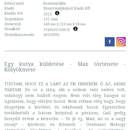
Kötési mód
keménytábla
Kiadó
Könyvmolyképző Kiadó Kft.
Kiadás éve
2023
Terjedelme
152
oldal
Dimenzió
140
x 210
x 18
mm
mm
mm
Vonalkód
9789633730676
Termékazonosító
00253091
Egy kutya küldetése - Max története -
Kölyökmese
TUDTAM, HOGY EZ A LÁNY AZ ÉN EMBEREM. Ő AZ, AKIRE
VÁRTAM. De ez a lány, aki a nekem való ember volt,
valahogy nem hallott engem. Nem volt elég hangos az
ugatásom, hogy elérjen hozzá. Nem voltam elég nagy, hogy
átugorjam a kerítést, és odafussak hozzá. Egyszerűen
továbbsétált a három kutyával a pórázon, Gail pedig
benyúlt értem a ketrecbe. – Te jó ég, Max, mi ez a nagy
ricsaj? – kérdezte, és felemelt. – Óvatosan! Nehogy