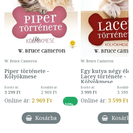
W. Bruce Cameron
W. Bruce Cameron
Piper története -
Egy kutya négy élet
Kölyökmese
Lacey története -
Kölyökmese
Borító ár:
Korábbi ár:
Borító ár:
Korábbi ár
3 299 Ft
2 969 Ft
3 999 Ft
3 599 Ft
-
Online ár:
2 969 Ft
Online ár:
3 599 Ft
10%
Kosárba
Kosárba