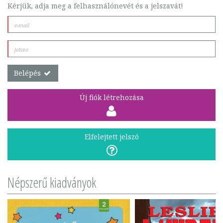
Kérjük, adja meg a felhasználónevét és a jelszavát!
Belépés
Új fiók létrehozása
Elfelejtett jelszó
Népszerű kiadványok