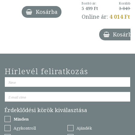
Borító ár:
Korábbi ár
5 499 Ft
3 849 Ft
Kosárba
Online ár:
4 014 Ft
Kosárba
Hírlevél feliratkozás
Érdeklődési körök kiválasztása
Minden
Agykontroll
Ajándék