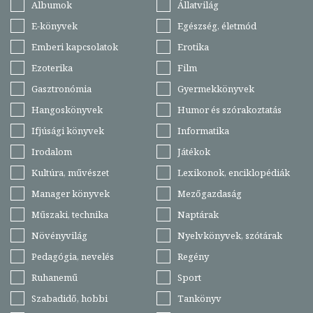
Albumok
Állatvilág
E-könyvek
Egészség, életmód
Emberi kapcsolatok
Erotika
Ezoterika
Film
Gasztronómia
Gyermekkönyvek
Hangoskönyvek
Humor és szórakoztatás
Ifjúsági könyvek
Informatika
Irodalom
Játékok
Kultúra, művészet
Lexikonok, enciklopédiák
Manager könyvek
Mezőgazdaság
Műszaki, technika
Naptárak
Növényvilág
Nyelvkönyvek, szótárak
Pedagógia, nevelés
Regény
Ruhanemű
Sport
Szabadidő, hobbi
Tankönyv