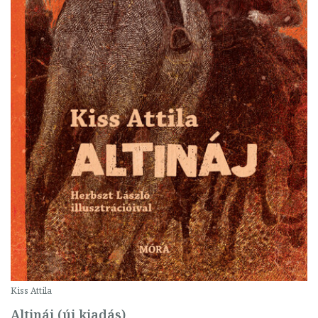
Kiss Attila
Altináj (új kiadás)