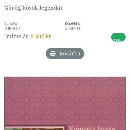
Görög hősök legendái
Borító ár:
Korábbi ár:
6 900 Ft
5 037 Ft
-
Online ár:
5 037 Ft
27%
Kosárba