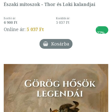
Északi mítoszok - Thor és Loki kalandjai
Borító ár:
Korábbi ár:
6 900 Ft
5 037 Ft
-
Online ár:
5 037 Ft
27%
Kosárba