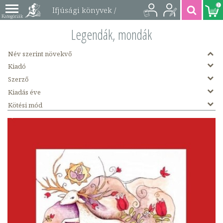
0
Ifjúsági könyvek /
Legendák, mondák
Legendák, mondák
könyvek
Név szerint növekvő
Kiadó
Szerző
Kiadás éve
Kötési mód