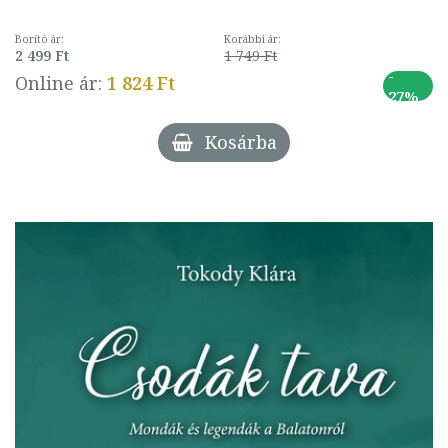
Borító ár:
Korábbi ár:
2 499 Ft
1 749 Ft
-
Online ár:
1 824 Ft
27%
Kosárba