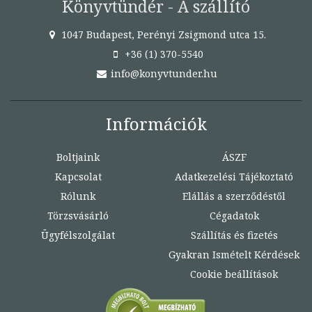
Könyvtündér - A szállító
1047 Budapest, Perényi Zsigmond utca 15.
+36 (1) 370-5540
info@konyvtunder.hu
Információk
Boltjaink
ÁSZF
Kapcsolat
Adatkezelési Tájékoztató
Rólunk
Elállás a szerződéstől
Törzsvásárló
Cégadatok
Ügyfélszolgálat
Szállítás és fizetés
Gyakran Ismételt Kérdések
Cookie beállítások