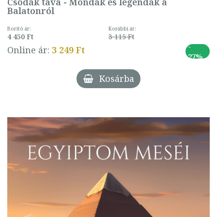
Csodák tava - Mondák és legendák a
Balatonról
Borító ár:
Korábbi ár:
4 450 Ft
3 115 Ft
-
Online ár:
3 249 Ft
27%
Kosárba