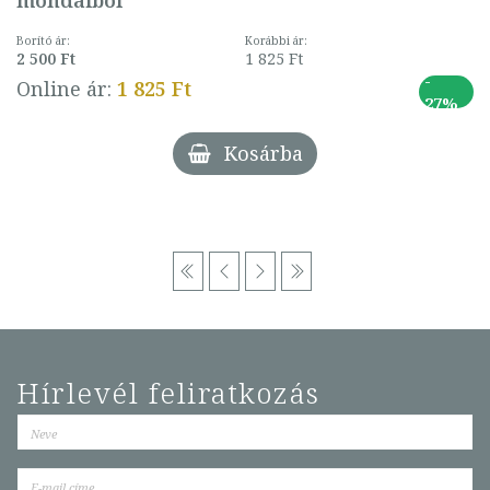
Borító ár:
Korábbi ár:
2 500 Ft
1 825 Ft
-
Online ár:
1 825 Ft
27%
Kosárba
Hírlevél feliratkozás