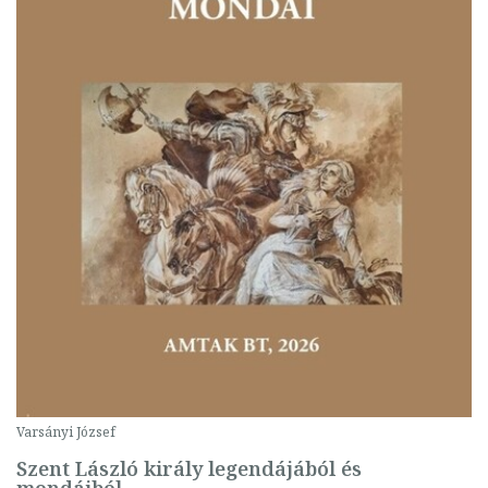
Varsányi József
Szent László király legendájából és
mondáiból