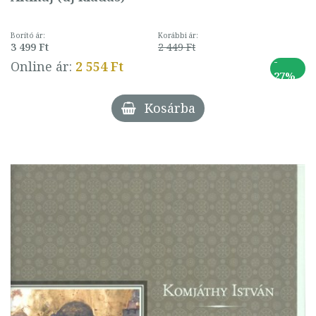
Borító ár:
Korábbi ár:
3 499 Ft
2 449 Ft
-
Online ár:
2 554 Ft
27%
Kosárba