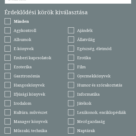
Érdeklődési körök kiválasztása
Minden
Agykontroll
Ajándék
Albumok
Állatvilág
E-könyvek
Egészség, életmód
Emberi kapcsolatok
Erotika
Ezoterika
Film
Gasztronómia
Gyermekkönyvek
Hangoskönyvek
Humor és szórakoztatás
Ifjúsági könyvek
Informatika
Irodalom
Játékok
Kultúra, művészet
Lexikonok, enciklopédiák
Manager könyvek
Mezőgazdaság
Műszaki, technika
Naptárak