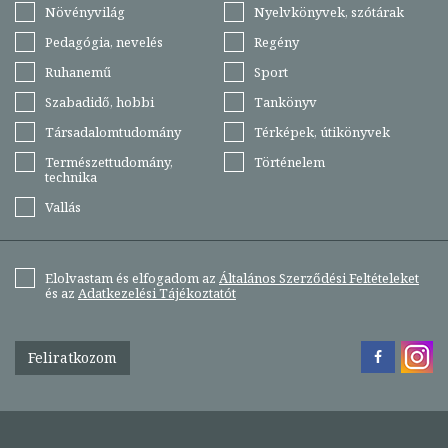
Növényvilág
Nyelvkönyvek, szótárak
Pedagógia, nevelés
Regény
Ruhanemű
Sport
Szabadidő, hobbi
Tankönyv
Társadalomtudomány
Térképek, útikönyvek
Természettudomány,
Történelem
technika
Vallás
Elolvastam és elfogadom az
Általános Szerződési Feltételeket
és az
Adatkezelési Tájékoztatót
Feliratkozom