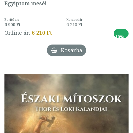
Egyiptom meséi
Borító ár:
Korábbi ár:
6 900 Ft
6 210 Ft
-
Online ár:
6 210 Ft
10%
Kosárba