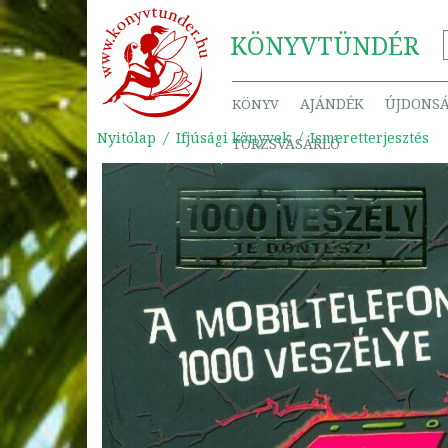
KÖNYV
TÜNDÉR
AJÁNDÉK
ÚJDONS
KÖNYV
Nyitólap
Ifjúsági könyvek
Ismeretterjesztés
TÖRZSVÁSÁRLÓ