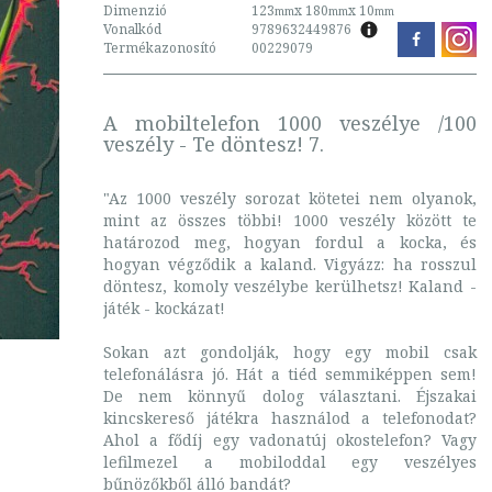
Dimenzió
123
x 180
x 10
mm
mm
mm
Vonalkód
9789632449876
Termékazonosító
00229079
A mobiltelefon 1000 veszélye /100
veszély - Te döntesz! 7.
"Az 1000 veszély sorozat kötetei nem olyanok,
mint az összes többi! 1000 veszély között te
határozod meg, hogyan fordul a kocka, és
hogyan végződik a kaland. Vigyázz: ha rosszul
döntesz, komoly veszélybe kerülhetsz! Kaland -
játék - kockázat!
Sokan azt gondolják, hogy egy mobil csak
telefonálásra jó. Hát a tiéd semmiképpen sem!
De nem könnyű dolog választani. Éjszakai
kincskereső játékra használod a telefonodat?
Ahol a fődíj egy vadonatúj okostelefon? Vagy
lefilmezel a mobiloddal egy veszélyes
bűnözőkből álló bandát?