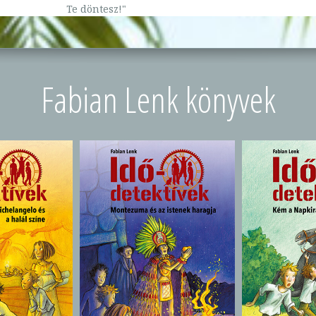
Te döntesz!"
Fabian Lenk könyvek