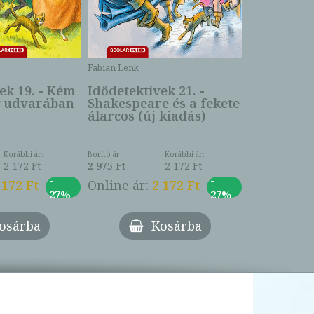
Fabian Lenk
Fabian Lenk
ek 19. - Kém
Idődetektívek 21. -
Idődetektí
y udvarában
Shakespeare és a fekete
athéni ara
álarcos (új kiadás)
kiadás)
Korábbi ár:
Borító ár:
Korábbi ár:
Borító ár:
2 172 Ft
2 975 Ft
2 172 Ft
2 975 Ft
-
-
 172 Ft
Online ár:
2 172 Ft
Online ár:
27%
27%
osárba
Kosárba