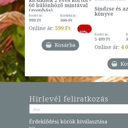
60 különböző mintával
Sindzse és a
(gombás)
könyve
Borító ár:
Korábbi ár:
999 Ft
500 Ft
ábbi ár:
-
793 Ft
Online ár:
599 Ft
-
40%
3 Ft
Borító ár:
K
27%
5 499 Ft
3
Kosárba
Online ár:
4 
árba
Ko
Hírlevél feliratkozás
Érdeklődési körök kiválasztása