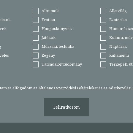
Albumok
Állatvilág
olatok
Erotika
Ezoterika
vek
Hangoskönyvek
Humor és sz
Játékok
Kultúra, műv
g
Műszaki, technika
Naptárak
velés
Regény
Ruhanemű
Társadalomtudomány
Térképek, ú
stam és elfogadom az
Általános Szerződési Feltételeket
és az
Adatkezelési 
Feliratkozom