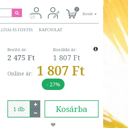
0
Kosár
KAPCSOLAT
LLÍTÁS ÉS FIZETÉS
Borító ár:
Korábbi ár:
2 475 Ft
1 807 Ft
1 807 Ft
Online ár:
- 27%
Kosárba