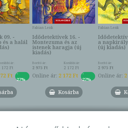
Fabian Lenk
Fabian Lenk
 09. -
Idődetektívek 16. -
Idődetektív
 és a halál
Montezuma és az
a napkirál
dás)
istenek haragja (új
(új kiadás)
kiadás)
orábbi ár:
Borító ár:
Korábbi ár:
Borító ár:
2 172 Ft
2 975 Ft
2 172 Ft
2 975 Ft
-
-
172 Ft
Online ár:
2 172 Ft
Online ár:
2
27%
27%
sárba
Kosárba
K