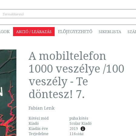
ÁGOK
ELŐJEGYEZHETŐ
AKCIÓ / LEÁRAZÁS
SIKERLISTA
SZÁ
A mobiltelefon
1000 veszélye /100
veszély - Te
döntesz! 7.
Fabian Lenk
Kötési mód
puha kötés
Kiadó
Scolar Kiadó
Kiadás éve
2019
Terjedelme
116
oldal