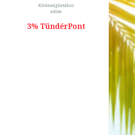
Kívánságlistához
adom
3% TündérPont