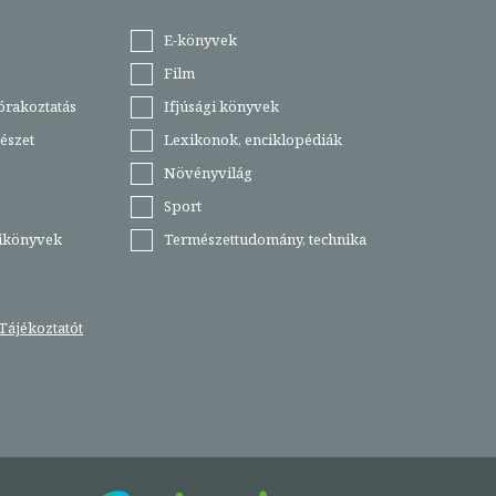
E-könyvek
Film
órakoztatás
Ifjúsági könyvek
észet
Lexikonok, enciklopédiák
Növényvilág
Sport
tikönyvek
Természettudomány, technika
Tájékoztatót