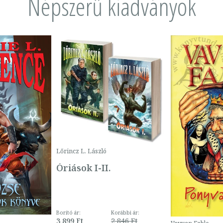
Népszerű kiadványok
Lőrincz L. László
Óriások I-II.
Borító ár:
Korábbi ár:
3 899 Ft
2 846 Ft