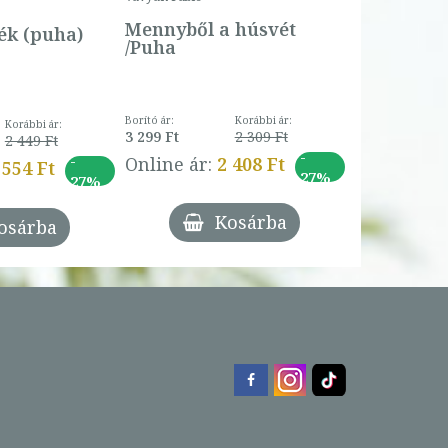
Online ár:
Mennyből a húsvét
k (puha)
/Puha
Borító ár:
Korábbi ár:
Korábbi ár:
3 299 Ft
2 309 Ft
2 449 Ft
-
-
Online ár:
2 408 Ft
 554 Ft
27%
27%
Kosárba
osárba