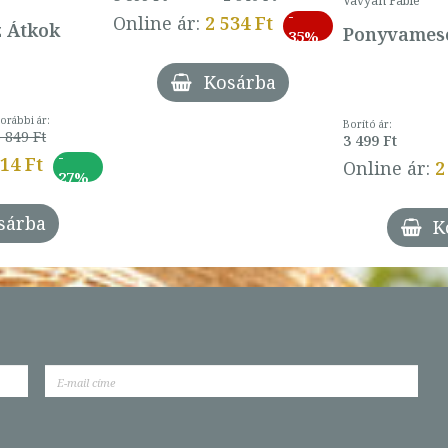
Vavyan Fable
-
Online ár:
2 534 Ft
z Átkok
Ponyvamesé
35%
Kosárba
orábbi ár:
Borító ár:
 849 Ft
3 499 Ft
-
014 Ft
Online ár:
2
27%
sárba
K