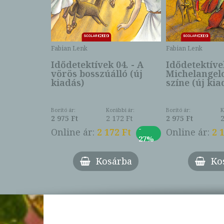
Fabian Lenk
Fabian Lenk
n 1000
Idődetektívek 04. - A
Idődetektívek
veszély -
vörös bosszúálló (új
Michelangelo
kiadás)
színe (új kia
ábbi ár:
Borító ár:
Korábbi ár:
Borító ár:
K
807 Ft
2 975 Ft
2 172 Ft
2 975 Ft
-
-
7 Ft
Online ár:
2 172 Ft
Online ár:
2 
27%
27%
árba
Kosárba
Ko