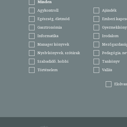
Minden
Agykontroll
Ajándék
Egészség, életmód
Emberi kapcs
Gasztronómia
Gyermekköny
Informatika
Irodalom
Manager könyvek
Mezőgazdasá
Nyelvkönyvek, szótárak
Pedagógia, ne
Szabadidő, hobbi
Tankönyv
Történelem
Vallás
Elolva