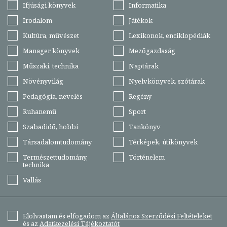
Ifjúsági könyvek
Informatika
Irodalom
Játékok
Kultúra, művészet
Lexikonok, enciklopédiák
Manager könyvek
Mezőgazdaság
Műszaki, technika
Naptárak
Növényvilág
Nyelvkönyvek, szótárak
Pedagógia, nevelés
Regény
Ruhanemű
Sport
Szabadidő, hobbi
Tankönyv
Társadalomtudomány
Térképek, útikönyvek
Természettudomány,
Történelem
technika
Vallás
Elolvastam és elfogadom az
Általános Szerződési Feltételeket
és az
Adatkezelési Tájékoztatót