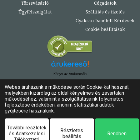
Törzsvásárló
Cégadatok
Ügyfélszolgálat
Szállítás és fizetés
Gyakran Ismételt Kérdések
Cookie beállítások
Könyv az Árukeresőn
© Copyright 2020. - 2024. Könyvtündér
Minden jog fenntartva!