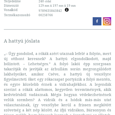
Terjedelme
240
oldal
Dimenzió
129
x 197
x 19
mm
mm
mm
Vonalkód
9789635845842
Termékazonosító
00258766
A hattyú jóslata
„– Úgy gondolod, a rókák azért utaznak lefelé a folyón, mert
új otthont keresnek? A hattyú elgondolkodott, majd
bólintott. – Lehetséges.” A folyó lakói épp szorgosan
takarítják és javítják az árhullám során megrongálódott
lakhelyeiket, amikor Cséve, a hattyú új veszélyre
figyelmezteti őket: egy rókacsapat portyázik a folyó mentén,
és egyre közelebb érnek a vidrahajlékhoz. A legendák
szerint a rókák alattomos, kegyetlen teremtmények, akik
kedvtelésből vadásznak. Mégis hogyan védekezhetnének
velük szemben? A vidrák és a hódok más-más utat
választanának, így veszélybe kerül a frissen megkötött
szövetség a két nép között. Az ifjú vidrákon, Bársonyon és