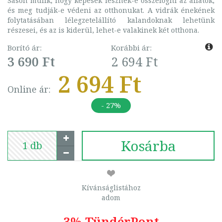
Sáson múlik, hogy képesek lesznek-e összefogni az állatok,
és meg tudják-e védeni az otthonukat. A vidrák énekének
folytatásában lélegzetelállító kalandoknak lehetünk
részesei, és az is kiderül, lehet-e valakinek két otthona.
Borító ár:
Korábbi ár:
3 690 Ft
2 694 Ft
2 694 Ft
Online ár:
- 27%
Kosárba
Kívánságlistához
adom
3% TündérPont