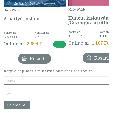
Holly Webb
Holly Webb
Huncut kiskutyám
A hattyú jóslata
/Gézengúz új ottho
Borító ár:
Korábbi ár
Borító ár:
Korábbi ár:
1 599 Ft
1 119 Ft
3 690 Ft
2 694 Ft
-
Online ár:
1 167 Ft
Online ár:
2 694 Ft
27%
Kosárba
Kosárba
Kérjük, adja meg a felhasználónevét és a jelszavát!
Belépés