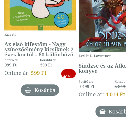
Kifestő
Az első kifestőm - Nagy
színezőélmény kicsiknek 2
éves kortól - 60 különböző
Leslie L. Lawrence
mintával (gombás)
Borító ár:
Korábbi ár:
Sindzse és az Átko
999 Ft
500 Ft
könyve
-
Online ár:
599 Ft
40%
Borító ár:
Korábbi ár
5 499 Ft
3 849 Ft
Kosárba
Online ár:
4 014 Ft
Kosárba