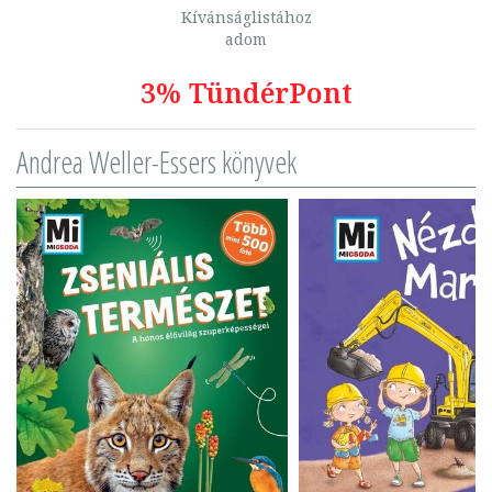
Kívánságlistához
adom
3% TündérPont
Andrea Weller-Essers könyvek