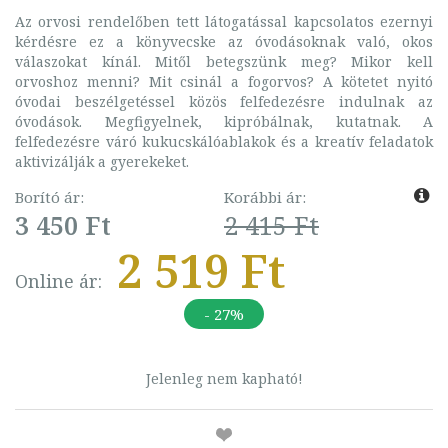
Az orvosi rendelőben tett látogatással kapcsolatos ezernyi
kérdésre ez a könyvecske az óvodásoknak való, okos
válaszokat kínál. Mitől betegszünk meg? Mikor kell
orvoshoz menni? Mit csinál a fogorvos? A kötetet nyitó
óvodai beszélgetéssel közös felfedezésre indulnak az
óvodások. Megfigyelnek, kipróbálnak, kutatnak. A
felfedezésre váró kukucskálóablakok és a kreatív feladatok
aktivizálják a gyerekeket.
Borító ár:
Korábbi ár:
3 450 Ft
2 415 Ft
2 519 Ft
Online ár:
- 27%
Jelenleg nem kapható!