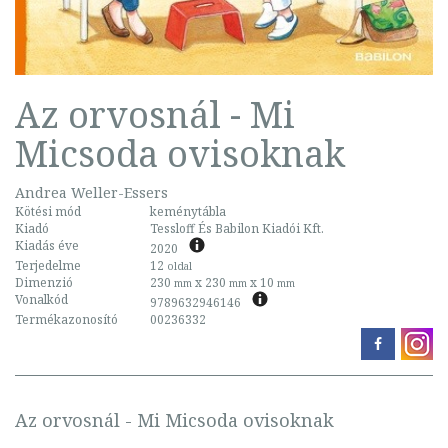
Az orvosnál - Mi
Micsoda ovisoknak
Andrea Weller-Essers
Kötési mód
keménytábla
Kiadó
Tessloff És Babilon Kiadói Kft.
Kiadás éve
2020
Terjedelme
12
oldal
Dimenzió
230
x 230
x 10
mm
mm
mm
Vonalkód
9789632946146
Termékazonosító
00236332
Az orvosnál - Mi Micsoda ovisoknak