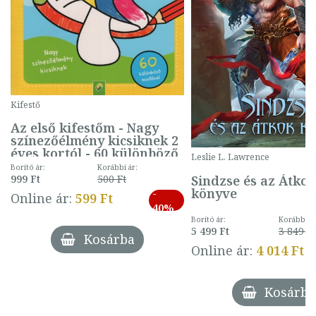
Kifestő
Az első kifestőm - Nagy
színezőélmény kicsiknek 2
éves kortól - 60 különböző
Leslie L. Lawrence
mintával (gombás)
Borító ár:
Korábbi ár:
Sindzse és az Átko
999 Ft
500 Ft
könyve
-
Online ár:
599 Ft
40%
Borító ár:
Korábbi ár
5 499 Ft
3 849 Ft
Kosárba
Online ár:
4 014 Ft
Kosárba