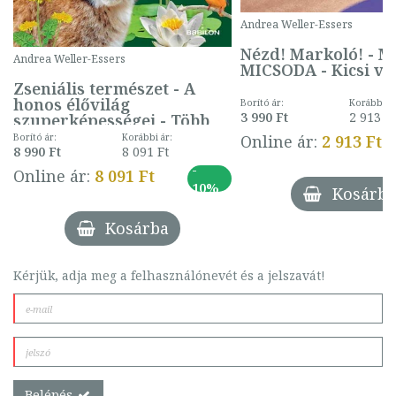
Andrea Weller-Essers
Nézd! Markoló! - M
Andrea Weller-Essers
MICSODA - Kicsi vil
Zseniális természet - A
honos élővilág
Borító ár:
Korábbi ár
3 990 Ft
2 913 Ft
szuperképességei - Több
mint 500 fotó - Mi
Borító ár:
Korábbi ár:
Online ár:
2 913 Ft
MICSODA
8 990 Ft
8 091 Ft
-
Online ár:
8 091 Ft
10%
Kosárba
Kosárba
Kérjük, adja meg a felhasználónevét és a jelszavát!
Belépés