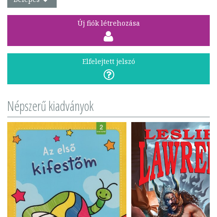
Új fiók létrehozása
Elfelejtett jelszó
Népszerű kiadványok