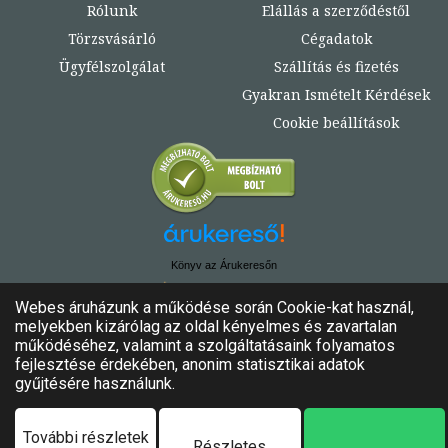
Rólunk
Elállás a szerződéstől
Törzsvásárló
Cégadatok
Ügyfélszolgálat
Szállítás és fizetés
Gyakran Ismételt Kérdések
Cookie beállítások
Könyv az Árukeresőn
© Copyright 2020. - 2024. Könyvtündér
Minden jog fenntartva!