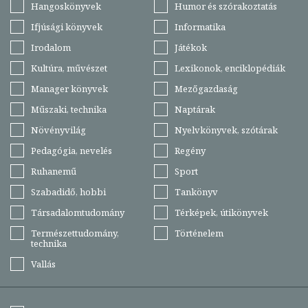
Hangoskönyvek
Humor és szórakoztatás
Ifjúsági könyvek
Informatika
Irodalom
Játékok
Kultúra, művészet
Lexikonok, enciklopédiák
Manager könyvek
Mezőgazdaság
Műszaki, technika
Naptárak
Növényvilág
Nyelvkönyvek, szótárak
Pedagógia, nevelés
Regény
Ruhanemű
Sport
Szabadidő, hobbi
Tankönyv
Társadalomtudomány
Térképek, útikönyvek
Természettudomány,
Történelem
technika
Vallás