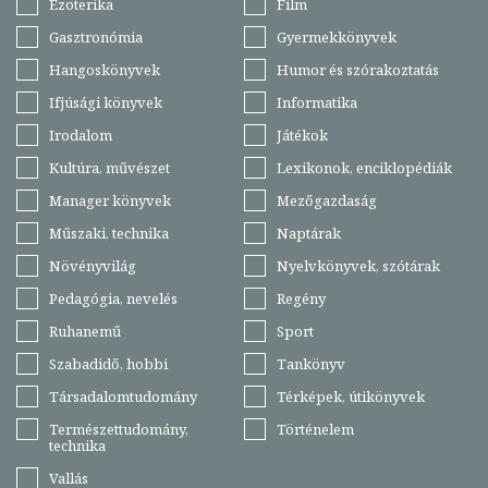
Ezoterika
Film
Gasztronómia
Gyermekkönyvek
Hangoskönyvek
Humor és szórakoztatás
Ifjúsági könyvek
Informatika
Irodalom
Játékok
Kultúra, művészet
Lexikonok, enciklopédiák
Manager könyvek
Mezőgazdaság
Műszaki, technika
Naptárak
Növényvilág
Nyelvkönyvek, szótárak
Pedagógia, nevelés
Regény
Ruhanemű
Sport
Szabadidő, hobbi
Tankönyv
Társadalomtudomány
Térképek, útikönyvek
Természettudomány,
Történelem
technika
Vallás