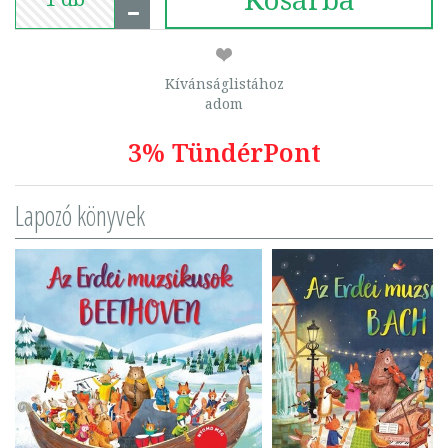
Kívánságlistához
adom
3% TündérPont
Lapozó könyvek