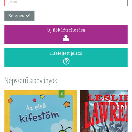
Belépés
Új fiók létrehozása
Elfelejtett jelszó
Népszerű kiadványok