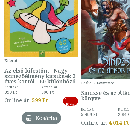
Kifestő
Az első kifestőm - Nagy
színezőélmény kicsiknek 2
éves kortól - 60 különböző
Leslie L. Lawrence
mintával (gombás)
Borító ár:
Korábbi ár:
Sindzse és az Átko
999 Ft
500 Ft
könyve
-
Online ár:
599 Ft
40%
Borító ár:
Korábbi ár
5 499 Ft
3 849 Ft
Kosárba
Online ár:
4 014 Ft