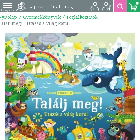
0
Lapozó - Találj meg! -
Nyitólap
Gyermekkönyvek
Foglalkoztatók
Utazás a világ körül |
Találj meg! - Utazás a világ körül
9786151110454