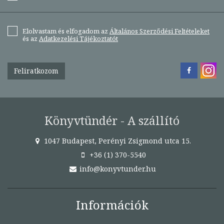
Elolvastam és elfogadom az
Általános Szerződési Feltételeket
és az
Adatkezelési Tájékoztatót
Feliratkozom
Könyvtündér - A szállító
1047 Budapest, Perényi Zsigmond utca 15.
+36 (1) 370-5540
info@konyvtunder.hu
Információk