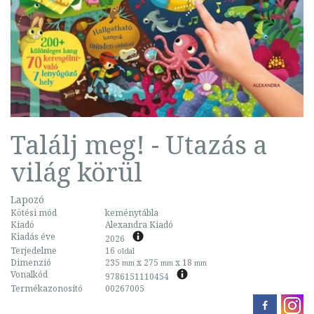
Találj meg! - Utazás a
világ körül
Lapozó
Kötési mód
keménytábla
Kiadó
Alexandra Kiadó
Kiadás éve
2026
Terjedelme
16
oldal
Dimenzió
235
x 275
x 18
mm
mm
mm
Vonalkód
9786151110454
Termékazonosító
00267005