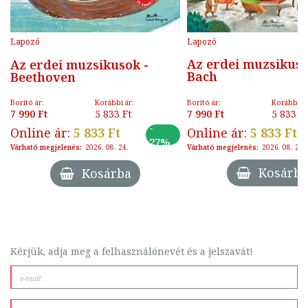
Lapozó
Lapozó
Az erdei muzsikuso
Az erdei muzsikusok -
Bach
Beethoven
Borító ár:
Korábbi ár
Borító ár:
Korábbi ár:
7 990 Ft
5 833 F
7 990 Ft
5 833 Ft
-
Online ár:
5 833 Ft
Online ár:
5 833 Ft
27%
Várható megjelenés:
2026. 08. 24.
Várható megjelenés:
2026. 08. 24.
Kosárba
Kosárba
Kérjük, adja meg a felhasználónevét és a jelszavát!