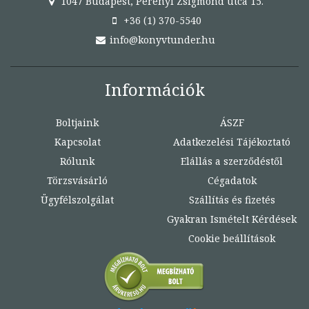
1047 Budapest, Perényi Zsigmond utca 15.
+36 (1) 370-5540
info@konyvtunder.hu
Információk
Boltjaink
ÁSZF
Kapcsolat
Adatkezelési Tájékoztató
Rólunk
Elállás a szerződéstől
Törzsvásárló
Cégadatok
Ügyfélszolgálat
Szállítás és fizetés
Gyakran Ismételt Kérdések
Cookie beállítások