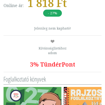
1 818 Ft
Online ár:
- 27%
Jelenleg nem kapható!
Kívánságlistához
adom
3% TündérPont
Foglalkoztató könyvek