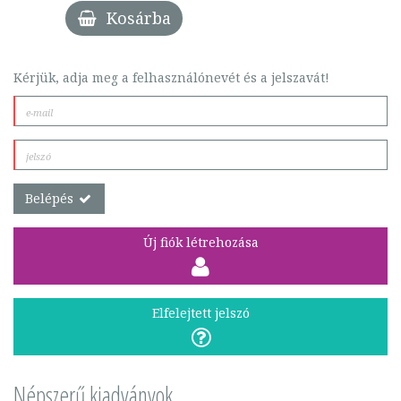
Kosárba
Kérjük, adja meg a felhasználónevét és a jelszavát!
Belépés
Új fiók létrehozása
Elfelejtett jelszó
Népszerű kiadványok