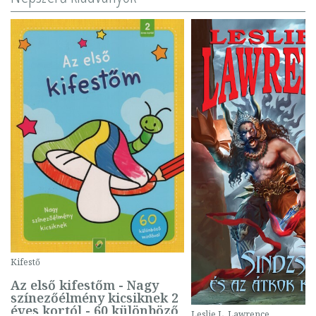
Kifestő
Az első kifestőm - Nagy
színezőélmény kicsiknek 2
éves kortól - 60 különböző
Leslie L. Lawrence