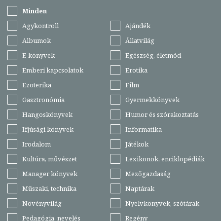
Minden
Agykontroll
Ajándék
Albumok
Állatvilág
E-könyvek
Egészség, életmód
Emberi kapcsolatok
Erotika
Ezoterika
Film
Gasztronómia
Gyermekkönyvek
Hangoskönyvek
Humor és szórakoztatás
Ifjúsági könyvek
Informatika
Irodalom
Játékok
Kultúra, művészet
Lexikonok, enciklopédiák
Manager könyvek
Mezőgazdaság
Műszaki, technika
Naptárak
Növényvilág
Nyelvkönyvek, szótárak
Pedagógia, nevelés
Regény