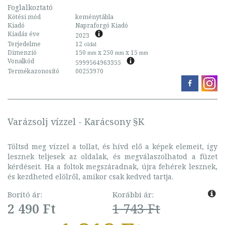
Foglalkoztató
Kötési mód
keménytábla
Kiadó
Napraforgó Kiadó
Kiadás éve
2023
Terjedelme
12
oldal
Dimenzió
150
x 250
x 15
mm
mm
mm
Vonalkód
5999564963355
Termékazonosító
00253970
Varázsolj vízzel - Karácsony §K
Töltsd meg vízzel a tollat, és hívd elő a képek elemeit, így
lesznek teljesek az oldalak, és megválaszolhatod a füzet
kérdéseit. Ha a foltok megszáradnak, újra fehérek lesznek,
és kezdheted elölről, amikor csak kedved tartja.
Borító ár:
Korábbi ár:
2 490 Ft
1 743 Ft