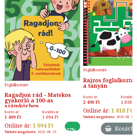
Foglalkoztató
Rajzos foglalkoztató
a tanyán
Foglalkoztató
Ragadjon rád - Matekos
Borító ár:
Korábbi ár
gyakorló a 100-as
2 490 Ft
1 818 F
számkörben
Online ár:
1 818 Ft
Borító ár:
Korábbi ár:
1 499 Ft
1 094 Ft
Várható megjelenés:
2026. 08. 31.
-
Online ár:
1 094 Ft
Kosárba
27%
Várható megjelenés:
2026. 08. 25.