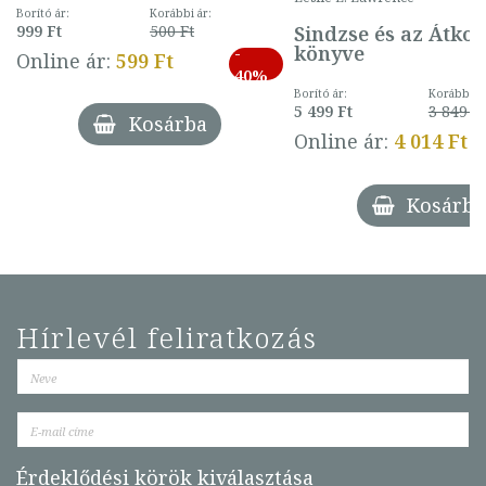
mintával (gombás)
Borító ár:
Korábbi ár:
Sindzse és az Átko
999 Ft
500 Ft
könyve
-
Online ár:
599 Ft
40%
Borító ár:
Korábbi ár
5 499 Ft
3 849 Ft
Kosárba
Online ár:
4 014 Ft
Kosárba
Hírlevél feliratkozás
Érdeklődési körök kiválasztása