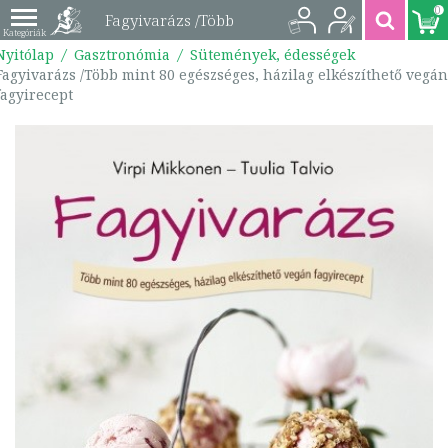
0
Fagyivarázs /Több
Nyitólap
Gasztronómia
Sütemények, édességek
mint 80 egészséges,
Fagyivarázs /Több mint 80 egészséges, házilag elkészíthető vegán
fagyirecept
házilag elkészíthető
vegán fagyirecept |
9789632912813