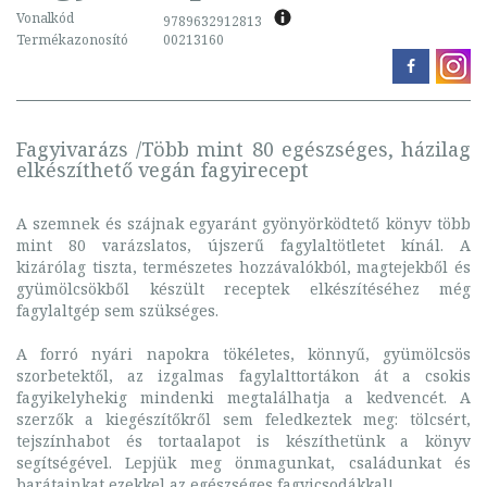
Vonalkód
9789632912813
Termékazonosító
00213160
Fagyivarázs /Több mint 80 egészséges, házilag
elkészíthető vegán fagyirecept
A szemnek és szájnak egyaránt gyönyörködtető könyv több
mint 80 varázslatos, újszerű fagylaltötletet kínál. A
kizárólag tiszta, természetes hozzávalókból, magtejekből és
gyümölcsökből készült receptek elkészítéséhez még
fagylaltgép sem szükséges.
A forró nyári napokra tökéletes, könnyű, gyümölcsös
szorbetektől, az izgalmas fagylalttortákon át a csokis
fagyikelyhekig mindenki megtalálhatja a kedvencét. A
szerzők a kiegészítőkről sem feledkeztek meg: tölcsért,
tejszínhabot és tortaalapot is készíthetünk a könyv
segítségével. Lepjük meg önmagunkat, családunkat és
barátainkat ezekkel az egészséges fagyicsodákkal!