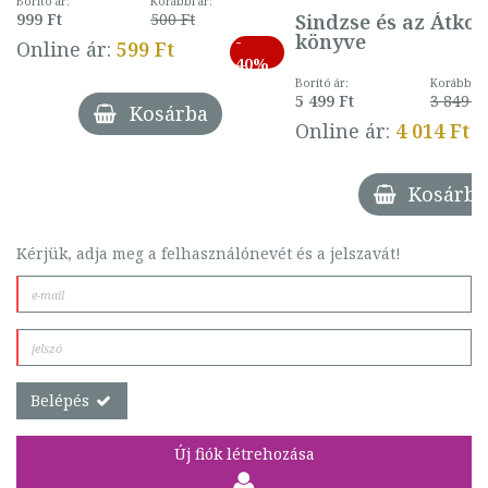
Borító ár:
Korábbi ár:
Sindzse és az Átko
999 Ft
500 Ft
könyve
-
Online ár:
599 Ft
40%
Borító ár:
Korábbi ár
5 499 Ft
3 849 Ft
Kosárba
Online ár:
4 014 Ft
Kosárba
Kérjük, adja meg a felhasználónevét és a jelszavát!
Belépés
Új fiók létrehozása