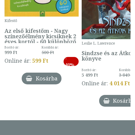
Kifestő
Az első kifestőm - Nagy
színezőélmény kicsiknek 2
éves kortól - 60 különböző
Leslie L. Lawrence
mintával (gombás)
Borító ár:
Korábbi ár:
Sindzse és az Átko
999 Ft
500 Ft
könyve
-
Online ár:
599 Ft
40%
Borító ár:
Korábbi ár
5 499 Ft
3 849 Ft
Kosárba
Online ár:
4 014 Ft
Kosárba