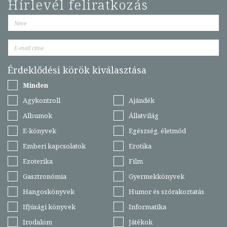
Hírlevél feliratkozás
Érdeklődési körök kiválasztása
Minden
Agykontroll
Ajándék
Albumok
Állatvilág
E-könyvek
Egészség, életmód
Emberi kapcsolatok
Erotika
Ezoterika
Film
Gasztronómia
Gyermekkönyvek
Hangoskönyvek
Humor és szórakoztatás
Ifjúsági könyvek
Informatika
Irodalom
Játékok