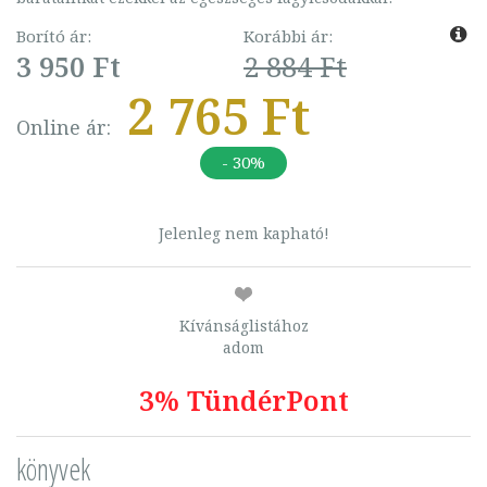
Borító ár:
Korábbi ár:
3 950 Ft
2 884 Ft
2 765 Ft
Online ár:
- 30%
Jelenleg nem kapható!
Kívánságlistához
adom
3% TündérPont
könyvek