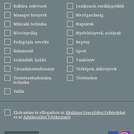
Kultúra, művészet
Lexikonok, enciklopédiák
Manager könyvek
Mezőgazdaság
Műszaki, technika
Naptárak
Növényvilág
Nyelvkönyvek, szótárak
Pedagógia, nevelés
Regény
Ruhanemű
Sport
Szabadidő, hobbi
Tankönyv
Társadalomtudomány
Térképek, útikönyvek
Természettudomány,
Történelem
technika
Vallás
Elolvastam és elfogadom az
Általános Szerződési Feltételeket
és az
Adatkezelési Tájékoztatót