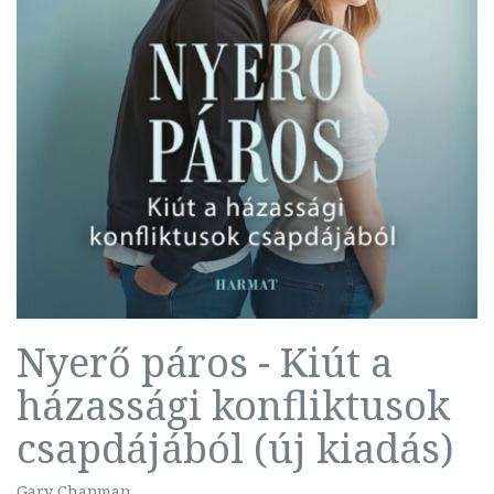
Nyerő páros - Kiút a
házassági konfliktusok
csapdájából (új kiadás)
Gary Chapman