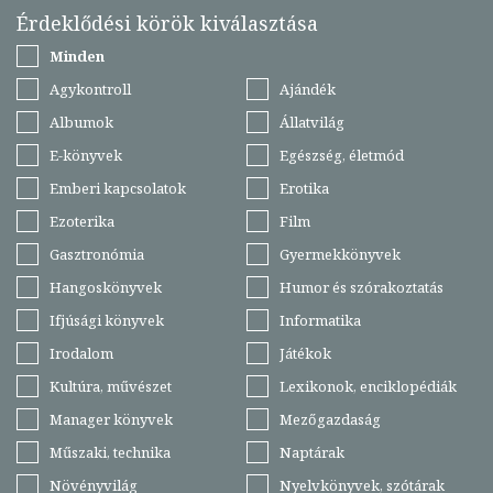
Érdeklődési körök kiválasztása
Minden
Agykontroll
Ajándék
Albumok
Állatvilág
E-könyvek
Egészség, életmód
Emberi kapcsolatok
Erotika
Ezoterika
Film
Gasztronómia
Gyermekkönyvek
Hangoskönyvek
Humor és szórakoztatás
Ifjúsági könyvek
Informatika
Irodalom
Játékok
Kultúra, művészet
Lexikonok, enciklopédiák
Manager könyvek
Mezőgazdaság
Műszaki, technika
Naptárak
Növényvilág
Nyelvkönyvek, szótárak