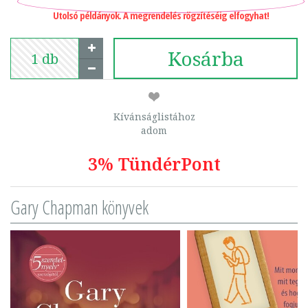
Utolsó példányok. A megrendelés rögzítéséig elfogyhat!
Kosárba
Kívánságlistához
adom
3% TündérPont
Gary Chapman könyvek