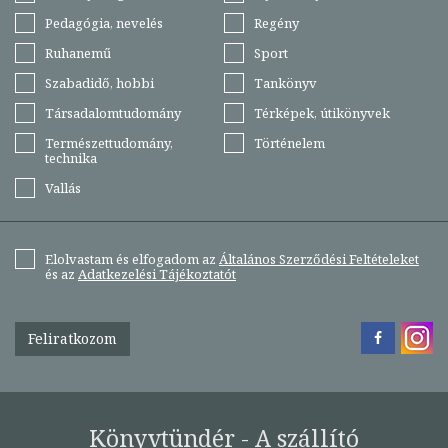
Pedagógia, nevelés
Regény
Ruhanemű
Sport
Szabadidő, hobbi
Tankönyv
Társadalomtudomány
Térképek, útikönyvek
Természettudomány,
Történelem
technika
Vallás
Elolvastam és elfogadom az
Általános Szerződési Feltételeket
és az
Adatkezelési Tájékoztatót
Feliratkozom
Könyvtündér - A szállító