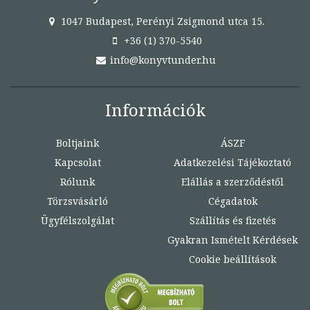
1047 Budapest, Perényi Zsigmond utca 15.
+36 (1) 370-5540
info@konyvtunder.hu
Információk
Boltjaink
ÁSZF
Kapcsolat
Adatkezelési Tájékoztató
Rólunk
Elállás a szerződéstől
Törzsvásárló
Cégadatok
Ügyfélszolgálat
Szállítás és fizetés
Gyakran Ismételt Kérdések
Cookie beállítások