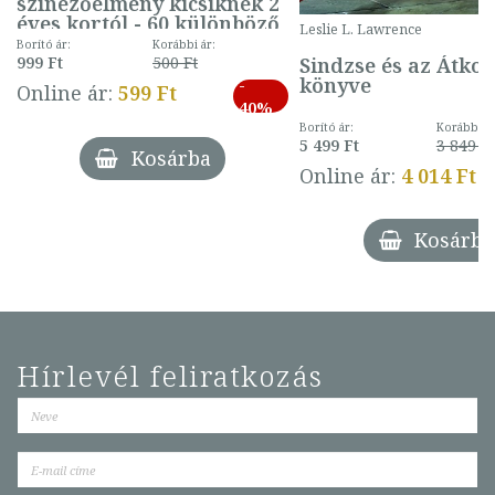
színezőélmény kicsiknek 2
éves kortól - 60 különböző
Leslie L. Lawrence
mintával (gombás)
Borító ár:
Korábbi ár:
Sindzse és az Átko
999 Ft
500 Ft
könyve
-
Online ár:
599 Ft
40%
Borító ár:
Korábbi ár
5 499 Ft
3 849 Ft
Kosárba
Online ár:
4 014 Ft
Kosárba
Hírlevél feliratkozás