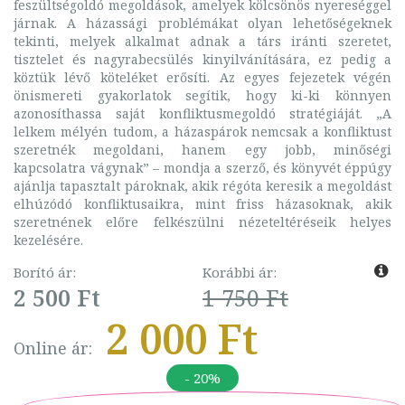
feszültségoldó megoldások, amelyek kölcsönös nyereséggel
járnak. A házassági problémákat olyan lehetőségeknek
tekinti, melyek alkalmat adnak a társ iránti szeretet,
tisztelet és nagyrabecsülés kinyilvánítására, ez pedig a
köztük lévő köteléket erősíti. Az egyes fejezetek végén
önismereti gyakorlatok segítik, hogy ki-ki könnyen
azonosíthassa saját konfliktusmegoldó stratégiáját. „A
lelkem mélyén tudom, a házaspárok nemcsak a konfliktust
szeretnék megoldani, hanem egy jobb, minőségi
kapcsolatra vágynak” – mondja a szerző, és könyvét éppúgy
ajánlja tapasztalt pároknak, akik régóta keresik a megoldást
elhúzódó konfliktusaikra, mint friss házasoknak, akik
szeretnének előre felkészülni nézeteltéréseik helyes
kezelésére.
Borító ár:
Korábbi ár:
2 500 Ft
1 750 Ft
2 000 Ft
Online ár:
- 20%