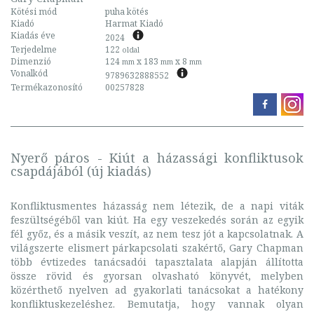
Kötési mód
puha kötés
Kiadó
Harmat Kiadó
Kiadás éve
2024
Terjedelme
122
oldal
Dimenzió
124
x 183
x 8
mm
mm
mm
Vonalkód
9789632888552
Termékazonosító
00257828
Nyerő páros - Kiút a házassági konfliktusok
csapdájából (új kiadás)
Konfliktusmentes házasság nem létezik, de a napi viták
feszültségéből van kiút. Ha egy veszekedés során az egyik
fél győz, és a másik veszít, az nem tesz jót a kapcsolatnak. A
világszerte elismert párkapcsolati szakértő, Gary Chapman
több évtizedes tanácsadói tapasztalata alapján állította
össze rövid és gyorsan olvasható könyvét, melyben
közérthető nyelven ad gyakorlati tanácsokat a hatékony
konfliktuskezeléshez. Bemutatja, hogy vannak olyan