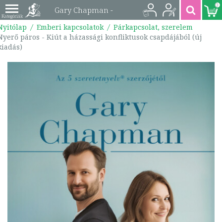
0
Gary Chapman -
Nyitólap
Emberi kapcsolatok
Párkapcsolat, szerelem
Nyerő páros - Kiút a
Nyerő páros - Kiút a házassági konfliktusok csapdájából (új
kiadás)
házassági
konfliktusok
csapdájából (új
kiadás) |
9789632888552