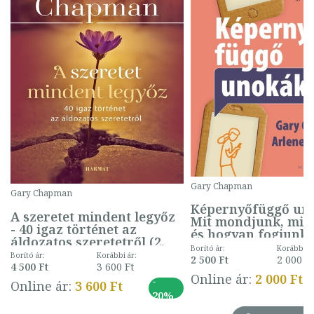
Gary Chapman
Gary Chapman
Képernyőfüggő uno
A szeretet mindent legyőz
Mit mondjunk, mit
- 40 igaz történet az
és hogyan fogjunk 
áldozatos szeretetről (2.
Borító ár:
Korábbi ár
kiadás)
Borító ár:
Korábbi ár:
2 500 Ft
2 000 F
4 500 Ft
3 600 Ft
Online ár:
2 000 Ft
-
Online ár:
3 600 Ft
20%