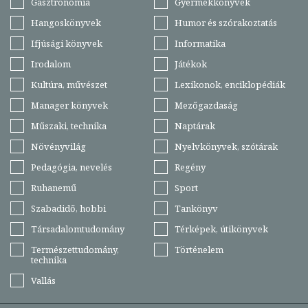
Gasztronómia
Gyermekkönyvek
Hangoskönyvek
Humor és szórakoztatás
Ifjúsági könyvek
Informatika
Irodalom
Játékok
Kultúra, művészet
Lexikonok, enciklopédiák
Manager könyvek
Mezőgazdaság
Műszaki, technika
Naptárak
Növényvilág
Nyelvkönyvek, szótárak
Pedagógia, nevelés
Regény
Ruhanemű
Sport
Szabadidő, hobbi
Tankönyv
Társadalomtudomány
Térképek, útikönyvek
Természettudomány,
Történelem
technika
Vallás