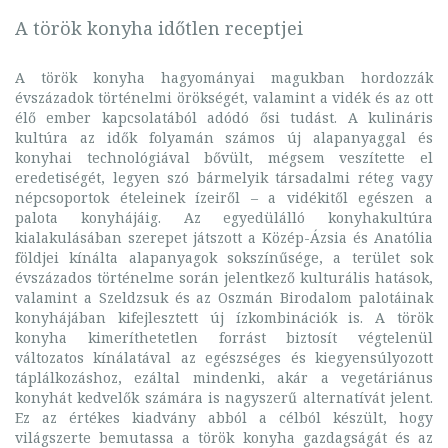
A török konyha időtlen receptjei
A török konyha hagyományai magukban hordozzák
évszázadok történelmi örökségét, valamint a vidék és az ott
élő ember kapcsolatából adódó ősi tudást. A kulináris
kultúra az idők folyamán számos új alapanyaggal és
konyhai technológiával bővült, mégsem veszítette el
eredetiségét, legyen szó bármelyik társadalmi réteg vagy
népcsoportok ételeinek ízeiről – a vidékitől egészen a
palota konyhájáig. Az egyedülálló konyhakultúra
kialakulásában szerepet játszott a Közép-Ázsia és Anatólia
földjei kínálta alapanyagok sokszínűsége, a terület sok
évszázados történelme során jelentkező kulturális hatások,
valamint a Szeldzsuk és az Oszmán Birodalom palotáinak
konyhájában kifejlesztett új ízkombinációk is. A török
konyha kimeríthetetlen forrást biztosít végtelenül
változatos kínálatával az egészséges és kiegyensúlyozott
táplálkozáshoz, ezáltal mindenki, akár a vegetáriánus
konyhát kedvelők számára is nagyszerű alternatívát jelent.
Ez az értékes kiadvány abból a célból készült, hogy
világszerte bemutassa a török konyha gazdagságát és az