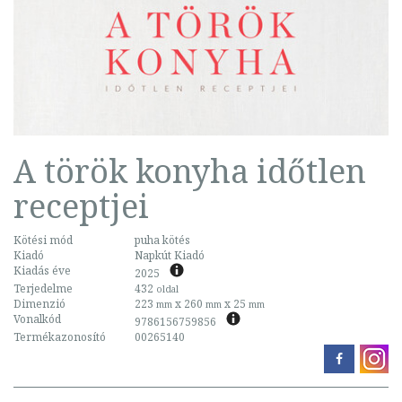
A török konyha időtlen
receptjei
Kötési mód
puha kötés
Kiadó
Napkút Kiadó
Kiadás éve
2025
Terjedelme
432
oldal
Dimenzió
223
x 260
x 25
mm
mm
mm
Vonalkód
9786156759856
Termékazonosító
00265140