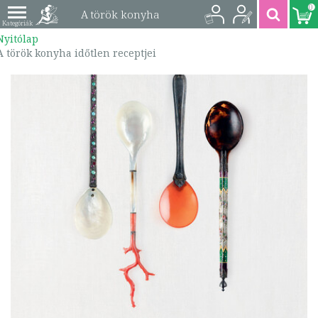
0
A török konyha
Nyitólap
időtlen receptjei |
A török konyha időtlen receptjei
9786156759856