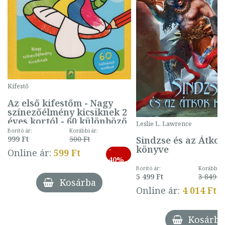
Kifestő
Az első kifestőm - Nagy
színezőélmény kicsiknek 2
éves kortól - 60 különböző
Leslie L. Lawrence
mintával (gombás)
Borító ár:
Korábbi ár:
Sindzse és az Átko
999 Ft
500 Ft
könyve
-
Online ár:
599 Ft
40%
Borító ár:
Korábbi ár
5 499 Ft
3 849 Ft
Kosárba
Online ár:
4 014 Ft
Kosárba