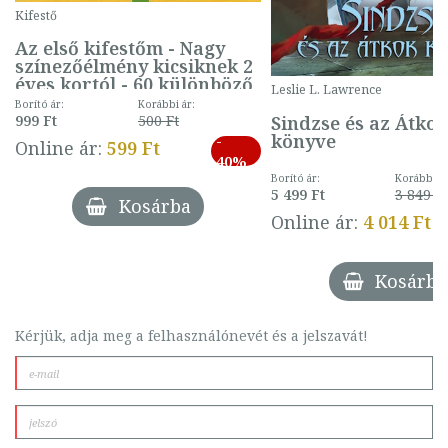
Kifestő
Az első kifestőm - Nagy
színezőélmény kicsiknek 2
éves kortól - 60 különböző
Leslie L. Lawrence
mintával (gombás)
Borító ár:
Korábbi ár:
Sindzse és az Átko
999 Ft
500 Ft
könyve
-
Online ár:
599 Ft
40%
Borító ár:
Korábbi ár
5 499 Ft
3 849 Ft
Kosárba
Online ár:
4 014 Ft
Kosárba
Kérjük, adja meg a felhasználónevét és a jelszavát!