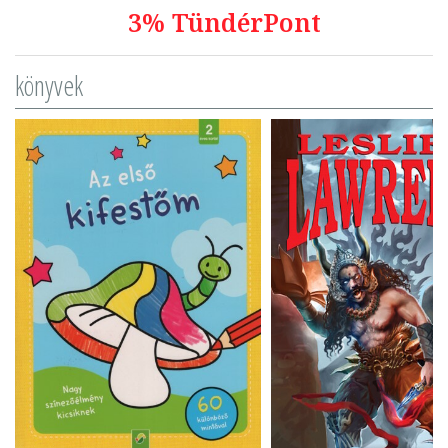
3% TündérPont
könyvek