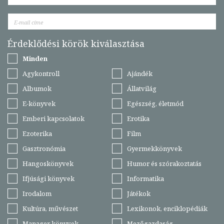
Érdeklődési körök kiválasztása
Minden
Agykontroll
Ajándék
Albumok
Állatvilág
E-könyvek
Egészség, életmód
Emberi kapcsolatok
Erotika
Ezoterika
Film
Gasztronómia
Gyermekkönyvek
Hangoskönyvek
Humor és szórakoztatás
Ifjúsági könyvek
Informatika
Irodalom
Játékok
Kultúra, művészet
Lexikonok, enciklopédiák
Manager könyvek
Mezőgazdaság