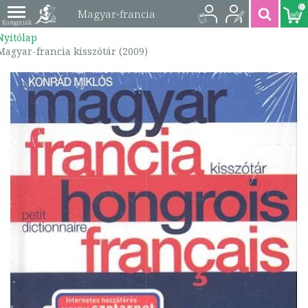
0
Magyar-francia
Nyitólap
kisszótár (2009) |
Magyar-francia kisszótár (2009)
9789630587167