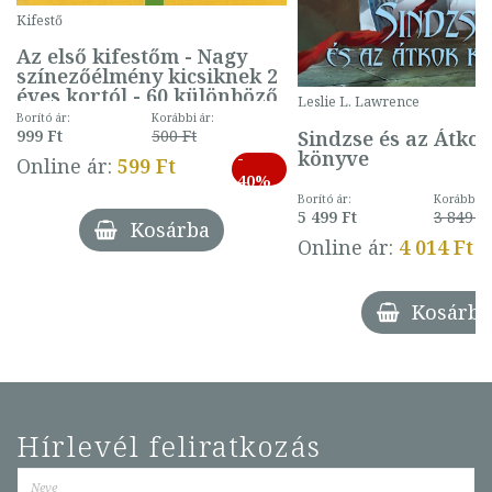
Kifestő
Az első kifestőm - Nagy
színezőélmény kicsiknek 2
éves kortól - 60 különböző
Leslie L. Lawrence
mintával (gombás)
Borító ár:
Korábbi ár:
Sindzse és az Átko
999 Ft
500 Ft
könyve
-
Online ár:
599 Ft
40%
Borító ár:
Korábbi ár
5 499 Ft
3 849 Ft
Kosárba
Online ár:
4 014 Ft
Kosárba
Hírlevél feliratkozás