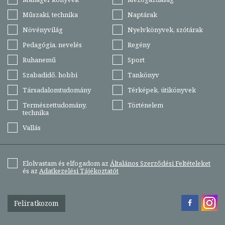
Műszaki, technika
Naptárak
Növényvilág
Nyelvkönyvek, szótárak
Pedagógia, nevelés
Regény
Ruhanemű
Sport
Szabadidő, hobbi
Tankönyv
Társadalomtudomány
Térképek, útikönyvek
Természettudomány,
Történelem
technika
Vallás
Elolvastam és elfogadom az
Általános Szerződési Feltételeket
és az
Adatkezelési Tájékoztatót
Feliratkozom