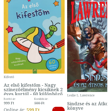
Kifestő
Az első kifestőm - Nagy
színezőélmény kicsiknek 2
éves kortól - 60 különböző
Leslie L. Lawrence
mintával (gombás)
Borító ár:
Korábbi ár:
Sindzse és az Átko
999 Ft
500 Ft
könyve
-
Online ár:
599 Ft