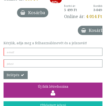
40%
Borító ár:
Korábbi ár
5 499 Ft
3 849 Ft
Kosárba
Online ár:
4 014 Ft
Kosárba
Kérjük, adja meg a felhasználónevét és a jelszavát!
Belépés
Új fiók létrehozása
Elfelejtett jelszó