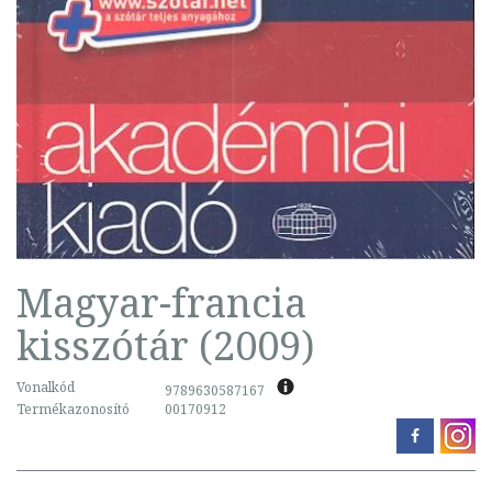
Magyar-francia
kisszótár (2009)
Vonalkód
9789630587167
Termékazonosító
00170912