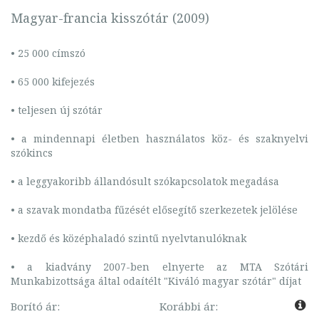
Magyar-francia kisszótár (2009)
• 25 000 címszó
• 65 000 kifejezés
• teljesen új szótár
• a mindennapi életben használatos köz- és szaknyelvi
szókincs
• a leggyakoribb állandósult szókapcsolatok megadása
• a szavak mondatba fűzését elősegítő szerkezetek jelölése
• kezdő és középhaladó szintű nyelvtanulóknak
• a kiadvány 2007-ben elnyerte az MTA Szótári
Munkabizottsága által odaítélt "Kiváló magyar szótár" díjat
Borító ár:
Korábbi ár: