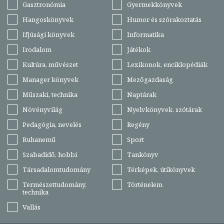
Gasztronómia
Gyermekkönyvek
Hangoskönyvek
Humor és szórakoztatás
Ifjúsági könyvek
Informatika
Irodalom
Játékok
Kultúra, művészet
Lexikonok, enciklopédiák
Manager könyvek
Mezőgazdaság
Műszaki, technika
Naptárak
Növényvilág
Nyelvkönyvek, szótárak
Pedagógia, nevelés
Regény
Ruhanemű
Sport
Szabadidő, hobbi
Tankönyv
Társadalomtudomány
Térképek, útikönyvek
Természettudomány,
Történelem
technika
Vallás