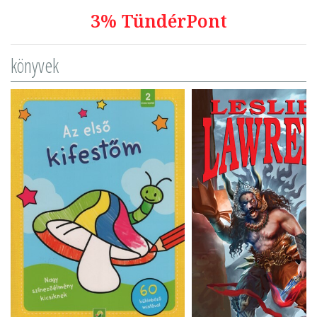
3% TündérPont
könyvek