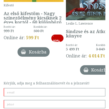
Kifestő
Az első kifestőm - Nagy
színezőélmény kicsiknek 2
éves kortól - 60 különböző
Leslie L. Lawrence
mintával (gombás)
Borító ár:
Korábbi ár:
Sindzse és az Átko
999 Ft
500 Ft
könyve
-
Online ár:
599 Ft
40%
Borító ár:
Korábbi ár
5 499 Ft
3 849 Ft
Kosárba
Online ár:
4 014 Ft
Kosárba
Kérjük, adja meg a felhasználónevét és a jelszavát!