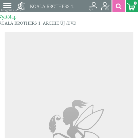
0
KOALA BROTHERS 1.
Nyitólap
ARCHIE ÚJ /DVD |
KOALA BROTHERS 1. ARCHIE ÚJ /DVD
5999557440610