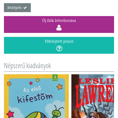
Belépés
Új fiók létrehozása
Elfelejtett jelszó
Népszerű kiadványok