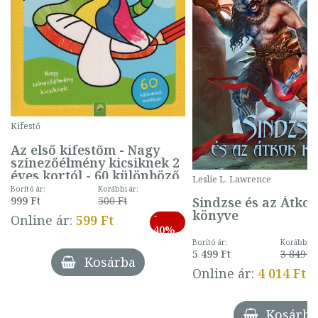
Kifestő
Az első kifestőm - Nagy
színezőélmény kicsiknek 2
éves kortól - 60 különböző
Leslie L. Lawrence
mintával (gombás)
Borító ár:
Korábbi ár:
Sindzse és az Átko
999 Ft
500 Ft
könyve
-
Online ár:
599 Ft
40%
Borító ár:
Korábbi ár
5 499 Ft
3 849 Ft
Kosárba
Online ár:
4 014 Ft
Kosárba