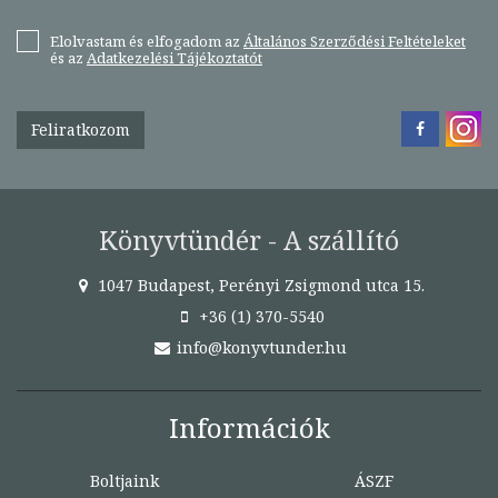
Elolvastam és elfogadom az
Általános Szerződési Feltételeket
és az
Adatkezelési Tájékoztatót
Feliratkozom
Könyvtündér - A szállító
1047 Budapest, Perényi Zsigmond utca 15.
+36 (1) 370-5540
info@konyvtunder.hu
Információk
Boltjaink
ÁSZF