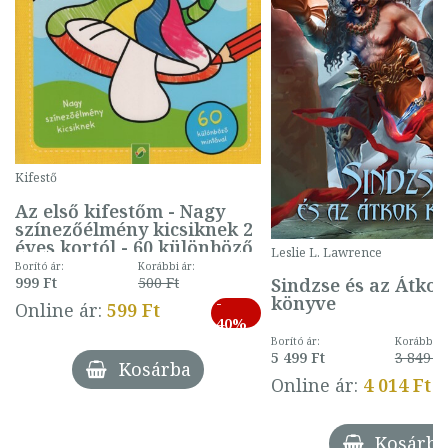
Kifestő
Az első kifestőm - Nagy
színezőélmény kicsiknek 2
éves kortól - 60 különböző
Leslie L. Lawrence
mintával (gombás)
Borító ár:
Korábbi ár:
Sindzse és az Átko
999 Ft
500 Ft
könyve
-
Online ár:
599 Ft
40%
Borító ár:
Korábbi ár
5 499 Ft
3 849 Ft
Kosárba
Online ár:
4 014 Ft
Kosárba