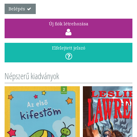
Belépés
Új fiók létrehozása
Elfelejtett jelszó
Népszerű kiadványok