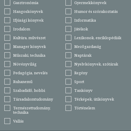
Gasztronómia
Gyermekkönyvek
Hangoskönyvek
Humor és szórakoztatás
Ifjúsági könyvek
Informatika
Irodalom
Játékok
Kultúra, művészet
Lexikonok, enciklopédiák
Manager könyvek
Mezőgazdaság
Műszaki, technika
Naptárak
Növényvilág
Nyelvkönyvek, szótárak
Pedagógia, nevelés
Regény
Ruhanemű
Sport
Szabadidő, hobbi
Tankönyv
Társadalomtudomány
Térképek, útikönyvek
Természettudomány,
Történelem
technika
Vallás