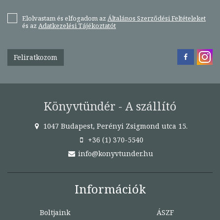
Elolvastam és elfogadom az
Általános Szerződési Feltételeket
és az
Adatkezelési Tájékoztatót
Feliratkozom
Könyvtündér - A szállító
1047 Budapest, Perényi Zsigmond utca 15.
+36 (1) 370-5540
info@konyvtunder.hu
Információk
Boltjaink
ÁSZF