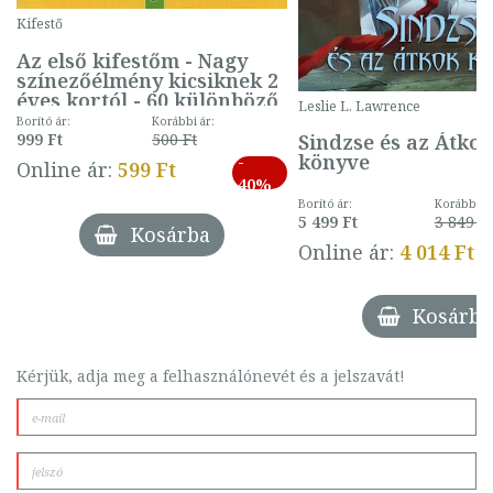
Kifestő
Az első kifestőm - Nagy
színezőélmény kicsiknek 2
éves kortól - 60 különböző
Leslie L. Lawrence
mintával (gombás)
Borító ár:
Korábbi ár:
Sindzse és az Átko
999 Ft
500 Ft
könyve
-
Online ár:
599 Ft
40%
Borító ár:
Korábbi ár
5 499 Ft
3 849 Ft
Kosárba
Online ár:
4 014 Ft
Kosárba
Kérjük, adja meg a felhasználónevét és a jelszavát!