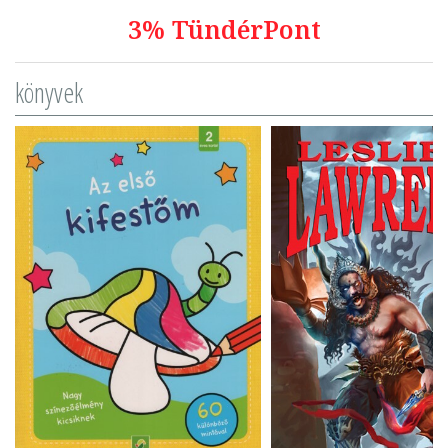
3% TündérPont
könyvek