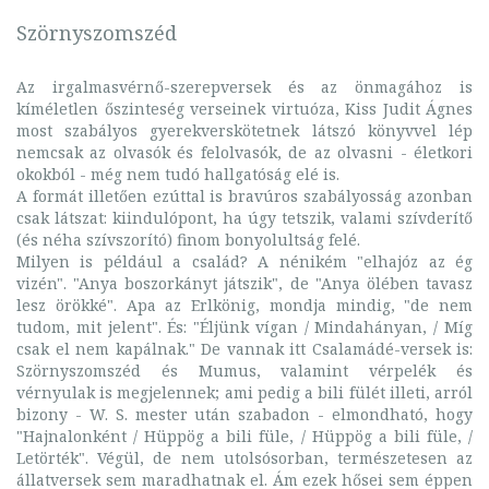
Szörnyszomszéd
Az irgalmasvérnő-szerepversek és az önmagához is
kíméletlen őszinteség verseinek virtuóza, Kiss Judit Ágnes
most szabályos gyerekverskötetnek látszó könyvvel lép
nemcsak az olvasók és felolvasók, de az olvasni - életkori
okokból - még nem tudó hallgatóság elé is.
A formát illetően ezúttal is bravúros szabályosság azonban
csak látszat: kiindulópont, ha úgy tetszik, valami szívderítő
(és néha szívszorító) finom bonyolultság felé.
Milyen is például a család? A nénikém "elhajóz az ég
vizén". "Anya boszorkányt játszik", de "Anya ölében tavasz
lesz örökké". Apa az Erlkönig, mondja mindig, "de nem
tudom, mit jelent". És: "Éljünk vígan / Mindahányan, / Míg
csak el nem kapálnak." De vannak itt Csalamádé-versek is:
Szörnyszomszéd és Mumus, valamint vérpelék és
vérnyulak is megjelennek; ami pedig a bili fülét illeti, arról
bizony - W. S. mester után szabadon - elmondható, hogy
"Hajnalonként / Hüppög a bili füle, / Hüppög a bili füle, /
Letörték". Végül, de nem utolsósorban, természetesen az
állatversek sem maradhatnak el. Ám ezek hősei sem éppen