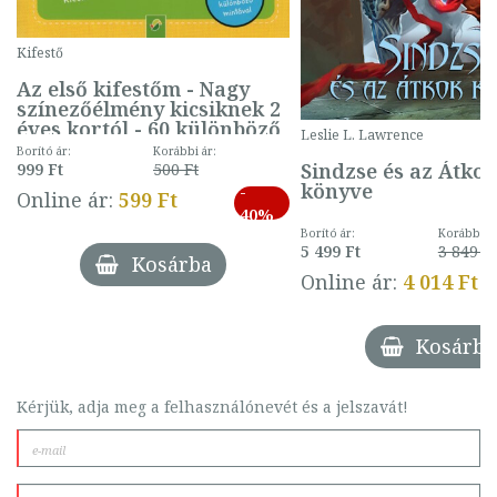
Kifestő
Az első kifestőm - Nagy
színezőélmény kicsiknek 2
éves kortól - 60 különböző
Leslie L. Lawrence
mintával (gombás)
Borító ár:
Korábbi ár:
Sindzse és az Átko
999 Ft
500 Ft
könyve
-
Online ár:
599 Ft
40%
Borító ár:
Korábbi ár
5 499 Ft
3 849 Ft
Kosárba
Online ár:
4 014 Ft
Kosárba
Kérjük, adja meg a felhasználónevét és a jelszavát!