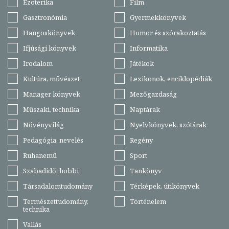
Ezoterika
Film
Gasztronómia
Gyermekkönyvek
Hangoskönyvek
Humor és szórakoztatás
Ifjúsági könyvek
Informatika
Irodalom
Játékok
Kultúra, művészet
Lexikonok, enciklopédiák
Manager könyvek
Mezőgazdaság
Műszaki, technika
Naptárak
Növényvilág
Nyelvkönyvek, szótárak
Pedagógia, nevelés
Regény
Ruhanemű
Sport
Szabadidő, hobbi
Tankönyv
Társadalomtudomány
Térképek, útikönyvek
Természettudomány,
Történelem
technika
Vallás