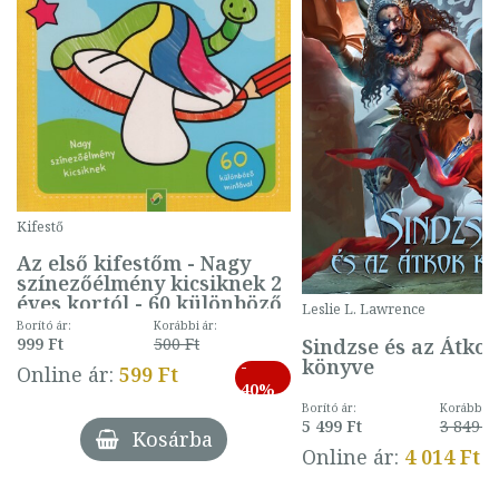
Kifestő
Az első kifestőm - Nagy
színezőélmény kicsiknek 2
éves kortól - 60 különböző
Leslie L. Lawrence
mintával (gombás)
Borító ár:
Korábbi ár:
Sindzse és az Átko
999 Ft
500 Ft
könyve
-
Online ár:
599 Ft
40%
Borító ár:
Korábbi ár
5 499 Ft
3 849 Ft
Kosárba
Online ár:
4 014 Ft