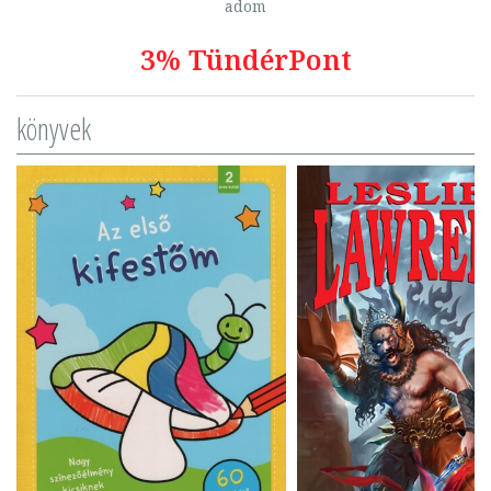
adom
3% TündérPont
könyvek