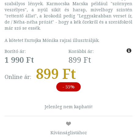
szabályos lények. Karmocska Macska például "szörnyen
veszélyes", a nyúl sikít és harap, mivelhogy szintén
"rettentő állat", a krokodil pedig "Leggyakrabban verset ír,
de / Néha-néha prózát" - hogy a kék őzekről és a szeráfokról
már szó se essék.
A kötetet Esztojka Mónika rajzai illusztrálják.
Borító ár:
Korábbi ár:
1 990 Ft
899 Ft
899 Ft
Online ár:
- 55%
Jelenleg nem kapható!
Kívánságlistához