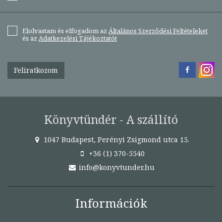
Elolvastam és elfogadom az
Általános Szerződési Feltételeket
és az
Adatkezelési Tájékoztatót
Feliratkozom
Könyvtündér - A szállító
1047 Budapest, Perényi Zsigmond utca 15.
+36 (1) 370-5540
info@konyvtunder.hu
Információk