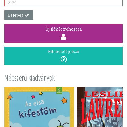
Belépés
Új fiók létrehozása
Elfelejtett jelszó
Népszerű kiadványok