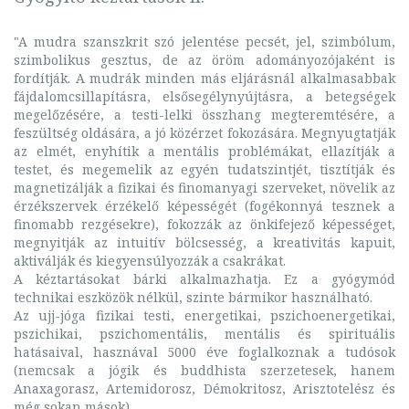
"A mudra szanszkrit szó jelentése pecsét, jel, szimbólum,
szimbolikus gesztus, de az öröm adományozójaként is
fordítják. A mudrák minden más eljárásnál alkalmasabbak
fájdalomcsillapításra, elsősegélynyújtásra, a betegségek
megelőzésére, a testi-lelki összhang megteremtésére, a
feszültség oldására, a jó közérzet fokozására. Megnyugtatják
az elmét, enyhítik a mentális problémákat, ellazítják a
testet, és megemelik az egyén tudatszintjét, tisztítják és
magnetizálják a fizikai és finomanyagi szerveket, növelik az
érzékszervek érzékelő képességét (fogékonnyá tesznek a
finomabb rezgésekre), fokozzák az önkifejező képességet,
megnyitják az intuitív bölcsesség, a kreativitás kapuit,
aktiválják és kiegyensúlyozzák a csakrákat.
A kéztartásokat bárki alkalmazhatja. Ez a gyógymód
technikai eszközök nélkül, szinte bármikor használható.
Az ujj-jóga fizikai testi, energetikai, pszichoenergetikai,
pszichikai, pszichomentális, mentális és spirituális
hatásaival, hasznával 5000 éve foglalkoznak a tudósok
(nemcsak a jógik és buddhista szerzetesek, hanem
Anaxagorasz, Artemidorosz, Démokritosz, Arisztotelész és
még sokan mások).