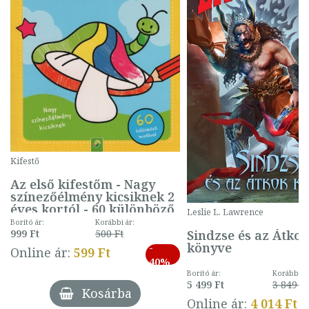
Kifestő
Az első kifestőm - Nagy
színezőélmény kicsiknek 2
éves kortól - 60 különböző
Leslie L. Lawrence
mintával (gombás)
Borító ár:
Korábbi ár:
Sindzse és az Átko
999 Ft
500 Ft
könyve
-
Online ár:
599 Ft
40%
Borító ár:
Korábbi ár
5 499 Ft
3 849 Ft
Kosárba
Online ár:
4 014 Ft