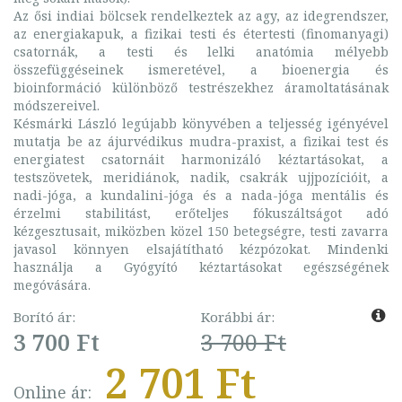
Az ősi indiai bölcsek rendelkeztek az agy, az idegrendszer,
az energiakapuk, a fizikai testi és étertesti (finomanyagi)
csatornák, a testi és lelki anatómia mélyebb
összefüggéseinek ismeretével, a bioenergia és
bioinformáció különböző testrészekhez áramoltatásának
módszereivel.
Késmárki László legújabb könyvében a teljesség igényével
mutatja be az ájurvédikus mudra-praxist, a fizikai test és
energiatest csatornáit harmonizáló kéztartásokat, a
testszövetek, meridiánok, nadik, csakrák ujjpozícióit, a
nadi-jóga, a kundalini-jóga és a nada-jóga mentális és
érzelmi stabilitást, erőteljes fókuszáltságot adó
kézgesztusait, miközben közel 150 betegségre, testi zavarra
javasol könnyen elsajátítható kézpózokat. Mindenki
használja a Gyógyító kéztartásokat egészségének
megóvására.
Borító ár:
Korábbi ár:
3 700 Ft
3 700 Ft
2 701 Ft
Online ár: