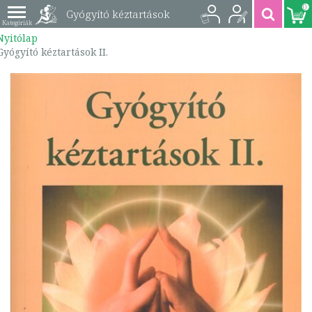
0
Gyógyító kéztartások
Nyitólap
II. | 9789638975201
Gyógyító kéztartások II.