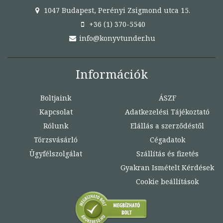
1047 Budapest, Perényi Zsigmond utca 15.
+36 (1) 370-5540
info@konyvtunder.hu
Információk
Boltjaink
ÁSZF
Kapcsolat
Adatkezelési Tájékoztató
Rólunk
Elállás a szerződéstől
Törzsvásárló
Cégadatok
Ügyfélszolgálat
Szállítás és fizetés
Gyakran Ismételt Kérdések
Cookie beállítások