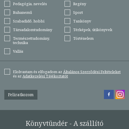
Pedagógia, nevelés
Regény
Ruhanemű
Sport
Szabadidő, hobbi
Tankönyv
Társadalomtudomány
Térképek, útikönyvek
Természettudomány,
Történelem
technika
Vallás
Elolvastam és elfogadom az
Általános Szerződési Feltételeket
és az
Adatkezelési Tájékoztatót
Feliratkozom
Könyvtündér - A szállító