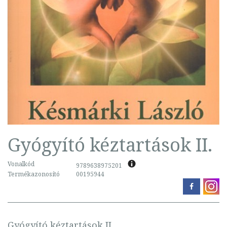
Gyógyító kéztartások II.
Vonalkód
9789638975201
Termékazonosító
00195944
Gyógyító kéztartások II.