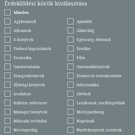
Érdeklődési körök kiválasztása
Minden
Agykontroll
Ajándék
Albumok
Állatvilág
E-könyvek
Egészség, életmód
Emberi kapcsolatok
Erotika
Ezoterika
Film
Gasztronómia
Gyermekkönyvek
Hangoskönyvek
Humor és szórakoztatás
Ifjúsági könyvek
Informatika
Irodalom
Játékok
Kultúra, művészet
Lexikonok, enciklopédiák
Manager könyvek
Mezőgazdaság
Műszaki, technika
Naptárak
Növényvilág
Nyelvkönyvek, szótárak