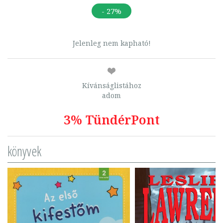
- 27%
Jelenleg nem kapható!
Kívánságlistához
adom
3% TündérPont
könyvek