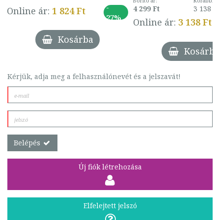
Borító ár:
Korábbi ár
-
4 299 Ft
3 138 Ft
Online ár:
1 824 Ft
27%
Online ár:
3 138 Ft
Kosárba
Kosárba
Kérjük, adja meg a felhasználónevét és a jelszavát!
Belépés
Új fiók létrehozása
Elfelejtett jelszó