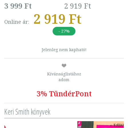
3 999 Ft
2 919 Ft
2 919 Ft
Online ár:
- 27%
Jelenleg nem kapható!
Kívánságlistához
adom
3% TündérPont
Keri Smith könyvek