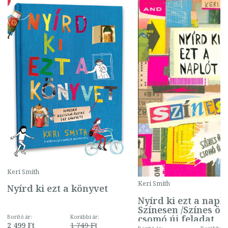
Keri Smith
Keri Smith
Nyírd ki ezt a könyvet
Nyírd ki ezt a napló
Színesen /Színes ötl
csomó új feladat
Borító ár:
Korábbi ár:
2 499 Ft
1 749 Ft