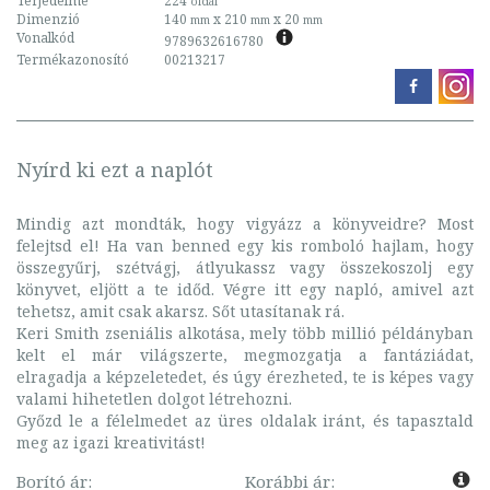
Terjedelme
224
oldal
Dimenzió
140
x 210
x 20
mm
mm
mm
Vonalkód
9789632616780
Termékazonosító
00213217
Nyírd ki ezt a naplót
Mindig azt mondták, hogy vigyázz a könyveidre? Most
felejtsd el! Ha van benned egy kis romboló hajlam, hogy
összegyűrj, szétvágj, átlyukassz vagy összekoszolj egy
könyvet, eljött a te időd. Végre itt egy napló, amivel azt
tehetsz, amit csak akarsz. Sőt utasítanak rá.
Keri Smith zseniális alkotása, mely több millió példányban
kelt el már világszerte, megmozgatja a fantáziádat,
elragadja a képzeletedet, és úgy érezheted, te is képes vagy
valami hihetetlen dolgot létrehozni.
Győzd le a félelmedet az üres oldalak iránt, és tapasztald
meg az igazi kreativitást!
Borító ár:
Korábbi ár: