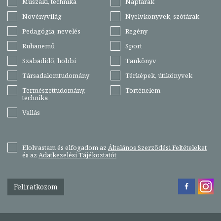
Műszaki, technika
Naptárak
Növényvilág
Nyelvkönyvek, szótárak
Pedagógia, nevelés
Regény
Ruhanemű
Sport
Szabadidő, hobbi
Tankönyv
Társadalomtudomány
Térképek, útikönyvek
Természettudomány,
Történelem
technika
Vallás
Elolvastam és elfogadom az
Általános Szerződési Feltételeket
és az
Adatkezelési Tájékoztatót
Feliratkozom