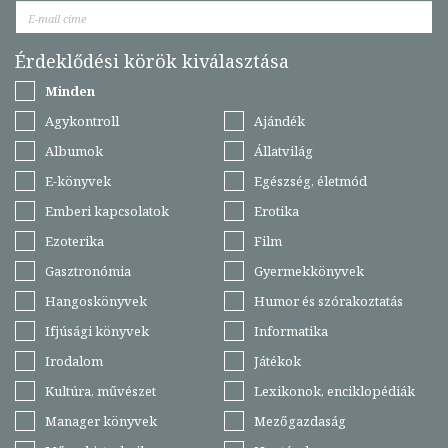
Érdeklődési körök kiválasztása
Minden
Agykontroll
Ajándék
Albumok
Állatvilág
E-könyvek
Egészség, életmód
Emberi kapcsolatok
Erotika
Ezoterika
Film
Gasztronómia
Gyermekkönyvek
Hangoskönyvek
Humor és szórakoztatás
Ifjúsági könyvek
Informatika
Irodalom
Játékok
Kultúra, művészet
Lexikonok, enciklopédiák
Manager könyvek
Mezőgazdaság