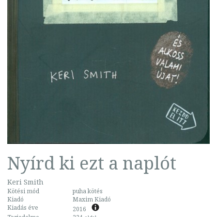
Nyírd ki ezt a naplót
Keri Smith
Kötési mód
puha kötés
Kiadó
Maxim Kiadó
Kiadás éve
2016