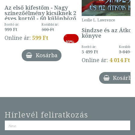
Az első kifestőm - Nagy
színezőélmény kicsiknek 2
éves kortól - 60 különböző
Leslie L. Lawrence
mintával (gombás)
Borító ár:
Korábbi ár:
Sindzse és az Átko
999 Ft
500 Ft
könyve
-
Online ár:
599 Ft
40%
Borító ár:
Korábbi ár
5 499 Ft
3 849 Ft
Kosárba
Online ár:
4 014 Ft
Kosárba
Hírlevél feliratkozás