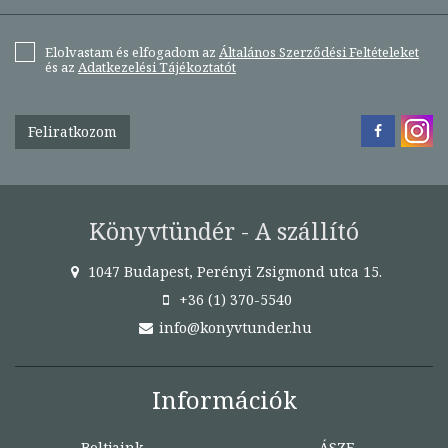
Elolvastam és elfogadom az
Általános Szerződési Feltételeket
és az
Adatkezelési Tájékoztatót
Feliratkozom
Könyvtündér - A szállító
1047 Budapest, Perényi Zsigmond utca 15.
+36 (1) 370-5540
info@konyvtunder.hu
Információk
Boltjaink
ÁSZF