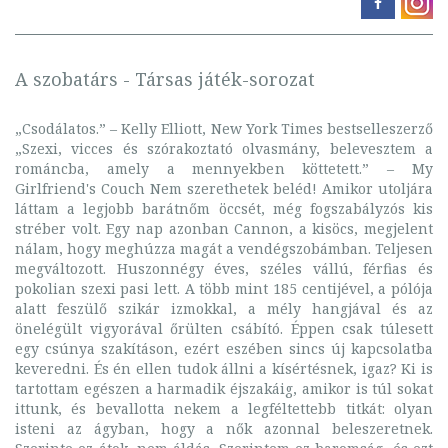
A szobatárs - Társas játék-sorozat
„Csodálatos.” – Kelly Elliott, New York Times bestselleszerző
„Szexi, vicces és szórakoztató olvasmány, belevesztem a
románcba, amely a mennyekben köttetett.” – My
Girlfriend's Couch Nem szerethetek beléd! Amikor utoljára
láttam a legjobb barátnőm öccsét, még fogszabályzós kis
stréber volt. Egy nap azonban Cannon, a kisöcs, megjelent
nálam, hogy meghúzza magát a vendégszobámban. Teljesen
megváltozott. Huszonnégy éves, széles vállú, férfias és
pokolian szexi pasi lett. A több mint 185 centijével, a pólója
alatt feszülő szikár izmokkal, a mély hangjával és az
önelégült vigyorával őrülten csábító. Éppen csak túlesett
egy csúnya szakításon, ezért eszében sincs új kapcsolatba
keveredni. És én ellen tudok állni a kísértésnek, igaz? Ki is
tartottam egészen a harmadik éjszakáig, amikor is túl sokat
ittunk, és bevallotta nekem a legféltettebb titkát: olyan
isteni az ágyban, hogy a nők azonnal beleszeretnek.