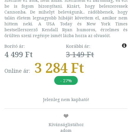
Szerinte ez átok, nem áldás. Szerintem ez baromság, és ezt
be is fogom bizonyítani. Kizárt, hogy beleszeressek
Cannonba. De mihelyt belevágunk... rádöbbenek, hogy
talán életem legnagyobb hibáját követtem el, amikor nem
hittem neki. A USA Today és New York Times
bestsellerszerző Kendall Ryan humoros, érzelmes és
őrülten szexi regénye ismét lázba hozza az olvasóit.
Borító ár:
Korábbi ár:
4 499 Ft
3 149 Ft
3 284 Ft
Online ár:
- 27%
Jelenleg nem kapható!
Kívánságlistához
adom