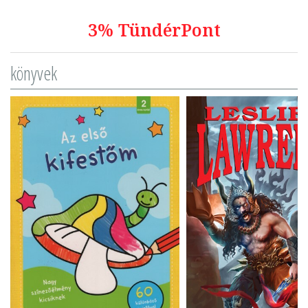
3% TündérPont
könyvek