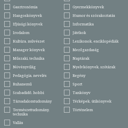
Gasztronómia
Gyermekkönyvek
Hangoskönyvek
Humor és szórakoztatás
Ifjúsági könyvek
Informatika
Irodalom
Játékok
Kultúra, művészet
Lexikonok, enciklopédiák
Manager könyvek
Mezőgazdaság
Műszaki, technika
Naptárak
Növényvilág
Nyelvkönyvek, szótárak
Pedagógia, nevelés
Regény
Ruhanemű
Sport
Szabadidő, hobbi
Tankönyv
Társadalomtudomány
Térképek, útikönyvek
Természettudomány,
Történelem
technika
Vallás