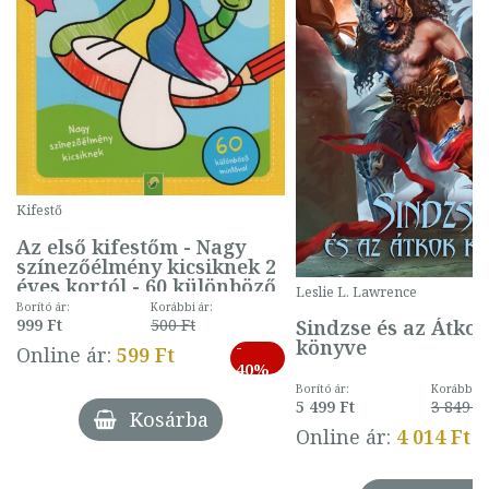
Kifestő
Az első kifestőm - Nagy
színezőélmény kicsiknek 2
éves kortól - 60 különböző
Leslie L. Lawrence
mintával (gombás)
Borító ár:
Korábbi ár:
Sindzse és az Átko
999 Ft
500 Ft
könyve
-
Online ár:
599 Ft
40%
Borító ár:
Korábbi ár
5 499 Ft
3 849 Ft
Kosárba
Online ár:
4 014 Ft