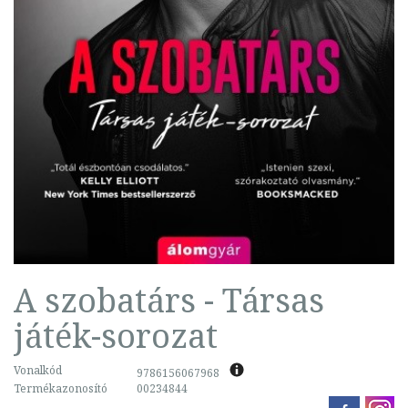
A szobatárs - Társas
játék-sorozat
Vonalkód
9786156067968
Termékazonosító
00234844