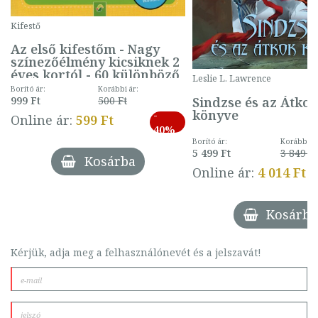
Kifestő
Az első kifestőm - Nagy
színezőélmény kicsiknek 2
éves kortól - 60 különböző
Leslie L. Lawrence
mintával (gombás)
Borító ár:
Korábbi ár:
Sindzse és az Átko
999 Ft
500 Ft
könyve
-
Online ár:
599 Ft
40%
Borító ár:
Korábbi ár
5 499 Ft
3 849 Ft
Kosárba
Online ár:
4 014 Ft
Kosárba
Kérjük, adja meg a felhasználónevét és a jelszavát!