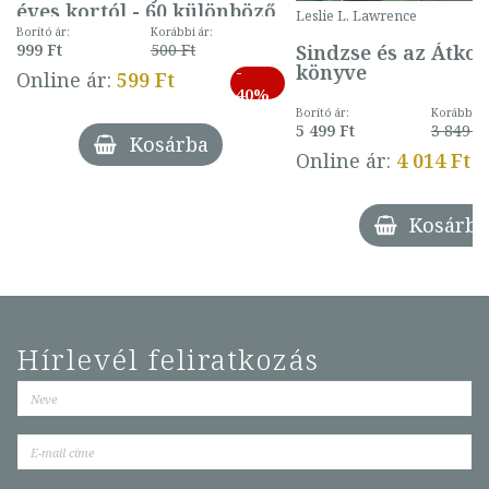
éves kortól - 60 különböző
Leslie L. Lawrence
mintával (gombás)
Borító ár:
Korábbi ár:
Sindzse és az Átko
999 Ft
500 Ft
könyve
-
Online ár:
599 Ft
40%
Borító ár:
Korábbi ár
5 499 Ft
3 849 Ft
Kosárba
Online ár:
4 014 Ft
Kosárba
Hírlevél feliratkozás