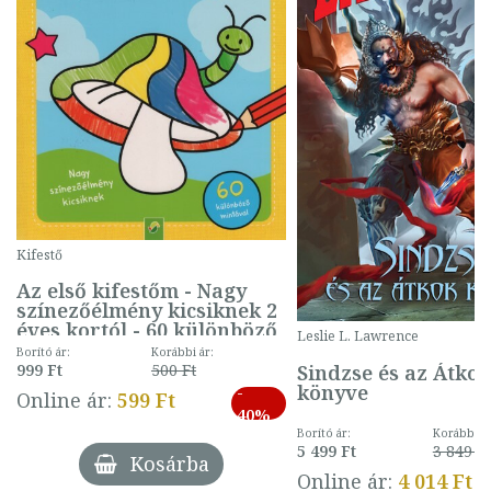
Kifestő
Az első kifestőm - Nagy
színezőélmény kicsiknek 2
éves kortól - 60 különböző
Leslie L. Lawrence
mintával (gombás)
Borító ár:
Korábbi ár:
Sindzse és az Átko
999 Ft
500 Ft
könyve
-
Online ár:
599 Ft
40%
Borító ár:
Korábbi ár
5 499 Ft
3 849 Ft
Kosárba
Online ár:
4 014 Ft