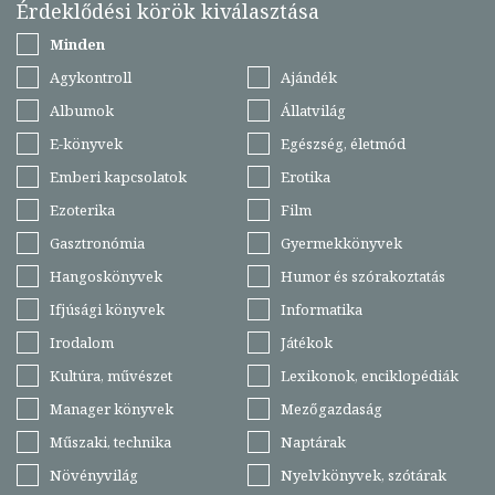
Érdeklődési körök kiválasztása
Minden
Agykontroll
Ajándék
Albumok
Állatvilág
E-könyvek
Egészség, életmód
Emberi kapcsolatok
Erotika
Ezoterika
Film
Gasztronómia
Gyermekkönyvek
Hangoskönyvek
Humor és szórakoztatás
Ifjúsági könyvek
Informatika
Irodalom
Játékok
Kultúra, művészet
Lexikonok, enciklopédiák
Manager könyvek
Mezőgazdaság
Műszaki, technika
Naptárak
Növényvilág
Nyelvkönyvek, szótárak