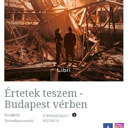
Értetek teszem -
Budapest vérben
Vonalkód
9789634334217
Termékazonosító
00226674