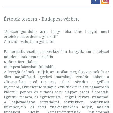
Értetek teszem - Budapest vérben
"Sokszor gondolok arra, hogy abba kéne hagyni, mert
értetek nem érdemes gürizni!"
Gürizni - valójában gyilkolni.
Ez normális esetben is vérlázítóan hangzik, ám a helyzet
minden, csak nem normális.
Kitört a forradalom.
Budapest káoszban fuldoklik.
A levegőt drónok uralják, az utcákat meg fegyveresek és az
őket megállítani igyekvő maroknyi rendőr. Ebben a
zűrzavarban ered Ferenczy Tibor százados a gyilkos
nyomába, akit eleinte szimpla őrültnek tart, ám hamarosan
kiderül: pontos és tudatos terv alapján szedi áldozatait.
Egyedül társára, az egyetemista Lengyel Rékára számíthat.
A hajtóvadászat forradalmi fészkekben, politikusok
búvóhelyein és sötét zugkocsmákban folyik, mialatt
Budapest utcáin katasztrófaturisták mulatoznak