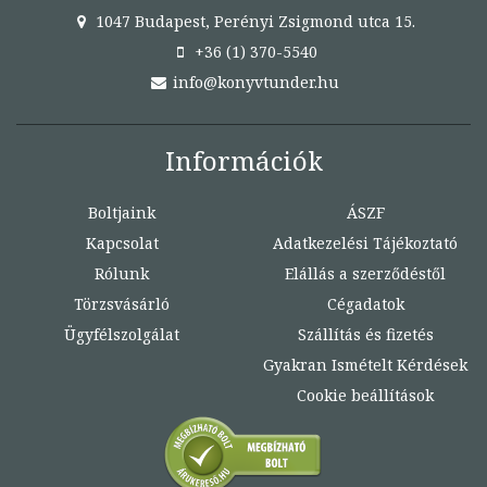
1047 Budapest, Perényi Zsigmond utca 15.
+36 (1) 370-5540
info@konyvtunder.hu
Információk
Boltjaink
ÁSZF
Kapcsolat
Adatkezelési Tájékoztató
Rólunk
Elállás a szerződéstől
Törzsvásárló
Cégadatok
Ügyfélszolgálat
Szállítás és fizetés
Gyakran Ismételt Kérdések
Cookie beállítások