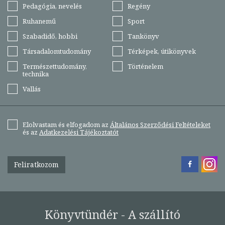
Pedagógia, nevelés
Regény
Ruhanemű
Sport
Szabadidő, hobbi
Tankönyv
Társadalomtudomány
Térképek, útikönyvek
Természettudomány,
Történelem
technika
Vallás
Elolvastam és elfogadom az
Általános Szerződési Feltételeket
és az
Adatkezelési Tájékoztatót
Feliratkozom
Könyvtündér - A szállító