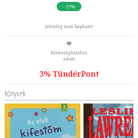
- 27%
Jelenleg nem kapható!
Kívánságlistához
adom
3% TündérPont
könyvek