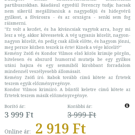
partibuszokban. Ráadásul egyedül Ferenczy tudja: hacsak
nem sikerül megállítaniuk a nagypofájú és hidegvérű
gyilkost, a fővárosra - és az országra - senki sem fog
ráismerni.
"Ez volt a kezdet, és ha kíváncsiak vagytok arra, hogy mi
lesz a vég, akkor kövessetek. A vég ugyanis közelít, nagyon-
nagyon közelít, én pedig csak állok előtte, és hagyom jönni,
meg persze közben teszek is érte! Kinek a vége közelít?"
Kemény Zsófi és Kondor Vilmos első közös krimije pörgőn,
hitelesen és abszurd humorral mutatja be egy gyilkos
utáni hajsza és egy semmiből kirobbant forradalom
mindennél veszélyesebb állomásait.
Kemény Zsófi író. Rabok tovább című kötete az Értetek
teszem egyik előzményregénye.
Kondor Vilmos krimiíró. A bűntől keletre című kötete az
Értetek teszem másik előzményregénye.
Borító ár:
Korábbi ár:
3 999 Ft
3 999 Ft
2 919 Ft
Online ár: