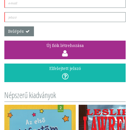
Belépés
Új fiók létrehozása
Elfelejtett jelszó
Népszerű kiadványok