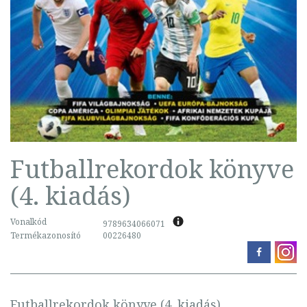
Futballrekordok könyve
(4. kiadás)
Vonalkód
9789634066071
Termékazonosító
00226480
Futballrekordok könyve (4. kiadás)