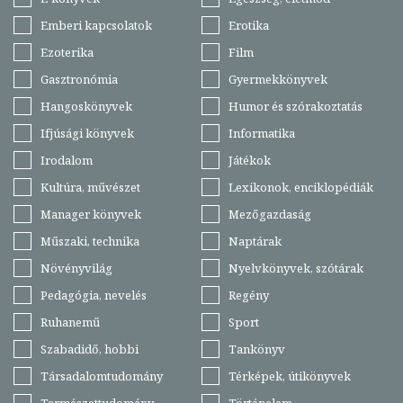
Emberi kapcsolatok
Erotika
Ezoterika
Film
Gasztronómia
Gyermekkönyvek
Hangoskönyvek
Humor és szórakoztatás
Ifjúsági könyvek
Informatika
Irodalom
Játékok
Kultúra, művészet
Lexikonok, enciklopédiák
Manager könyvek
Mezőgazdaság
Műszaki, technika
Naptárak
Növényvilág
Nyelvkönyvek, szótárak
Pedagógia, nevelés
Regény
Ruhanemű
Sport
Szabadidő, hobbi
Tankönyv
Társadalomtudomány
Térképek, útikönyvek