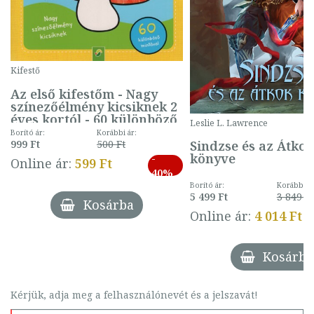
Kifestő
Az első kifestőm - Nagy
színezőélmény kicsiknek 2
éves kortól - 60 különböző
Leslie L. Lawrence
mintával (gombás)
Borító ár:
Korábbi ár:
Sindzse és az Átko
999 Ft
500 Ft
könyve
-
Online ár:
599 Ft
40%
Borító ár:
Korábbi ár
5 499 Ft
3 849 Ft
Kosárba
Online ár:
4 014 Ft
Kosárba
Kérjük, adja meg a felhasználónevét és a jelszavát!