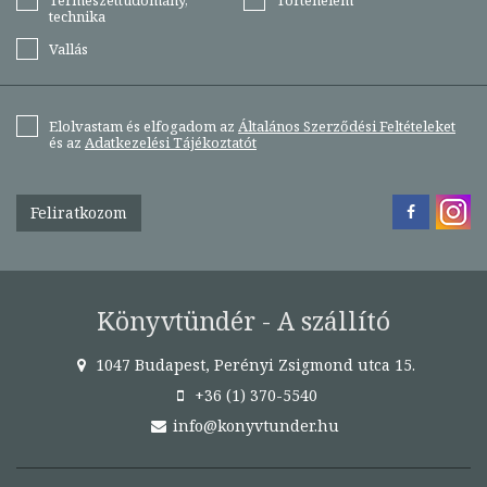
Természettudomány,
Történelem
technika
Vallás
Elolvastam és elfogadom az
Általános Szerződési Feltételeket
és az
Adatkezelési Tájékoztatót
Feliratkozom
Könyvtündér - A szállító
1047 Budapest, Perényi Zsigmond utca 15.
+36 (1) 370-5540
info@konyvtunder.hu