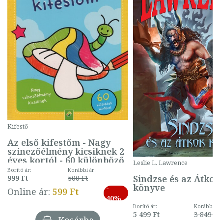
Kifestő
Az első kifestőm - Nagy
színezőélmény kicsiknek 2
éves kortól - 60 különböző
Leslie L. Lawrence
mintával (gombás)
Borító ár:
Korábbi ár:
Sindzse és az Átko
999 Ft
500 Ft
könyve
-
Online ár:
599 Ft
40%
Borító ár:
Korábbi ár
5 499 Ft
3 849 Ft