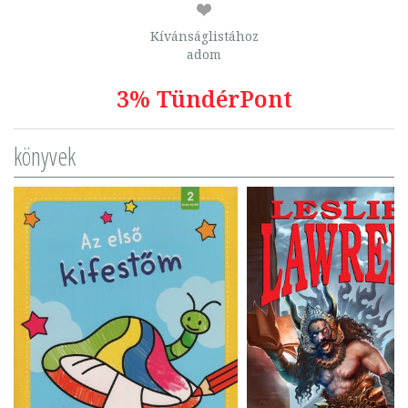
Kívánságlistához
adom
3% TündérPont
könyvek