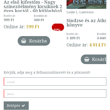
Az első kifestőm - Nagy
színezőélmény kicsiknek 2
éves kortól - 60 különböző
Leslie L. Lawrence
mintával (gombás)
Borító ár:
Korábbi ár:
Sindzse és az Átko
999 Ft
500 Ft
könyve
-
Online ár:
599 Ft
40%
Borító ár:
Korábbi ár
5 499 Ft
3 849 Ft
Kosárba
Online ár:
4 014 Ft
Kosárba
Kérjük, adja meg a felhasználónevét és a jelszavát!
Belépés