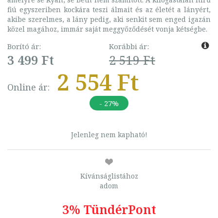
fiú egyszeriben kockára teszi álmait és az életét a lányért,
akibe szerelmes, a lány pedig, aki senkit sem enged igazán
közel magához, immár saját meggyőződését vonja kétségbe.
Borító ár:
Korábbi ár:
3 499 Ft
2 519 Ft
2 554 Ft
Online ár:
- 27%
Jelenleg nem kapható!
Kívánságlistához
adom
3% TündérPont