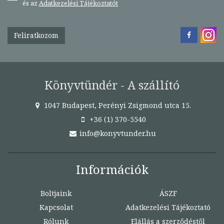
és az
Adatkezelési Tájékoztatót
Feliratkozom
Könyvtündér - A szállító
1047 Budapest, Perényi Zsigmond utca 15.
+36 (1) 370-5540
info@konyvtunder.hu
Információk
Boltjaink
ÁSZF
Kapcsolat
Adatkezelési Tájékoztató
Rólunk
Elállás a szerződéstől