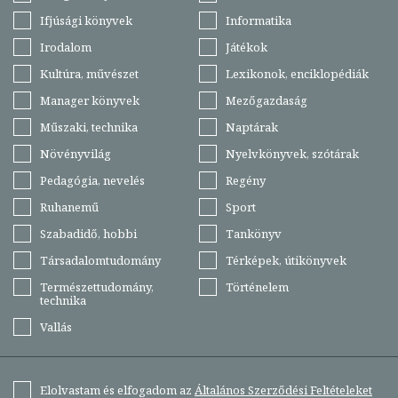
Ifjúsági könyvek
Informatika
Irodalom
Játékok
Kultúra, művészet
Lexikonok, enciklopédiák
Manager könyvek
Mezőgazdaság
Műszaki, technika
Naptárak
Növényvilág
Nyelvkönyvek, szótárak
Pedagógia, nevelés
Regény
Ruhanemű
Sport
Szabadidő, hobbi
Tankönyv
Társadalomtudomány
Térképek, útikönyvek
Természettudomány,
Történelem
technika
Vallás
Elolvastam és elfogadom az
Általános Szerződési Feltételeket