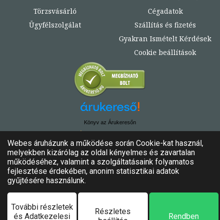
Törzsvásárló
Cégadatok
Ügyfélszolgálat
Szállítás és fizetés
Gyakran Ismételt Kérdések
Cookie beállítások
Könyv az Árukeresőn
© Copyright 2020. - 2024. Könyvtündér
Minden jog fenntartva!