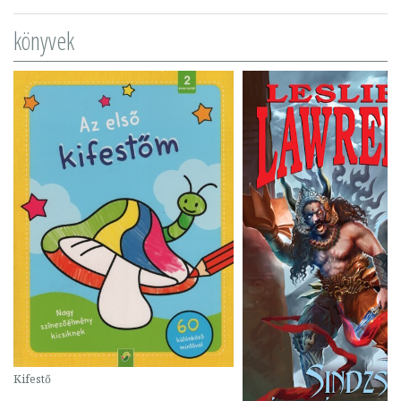
könyvek
Kifestő