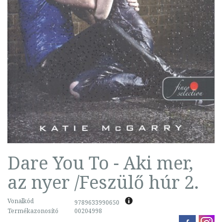
Dare You To - Aki mer,
az nyer /Feszülő húr 2.
Vonalkód
9789633990650
Termékazonosító
00204998