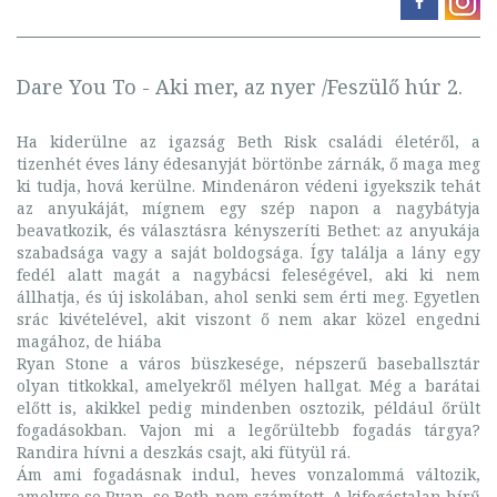
Dare You To - Aki mer, az nyer /Feszülő húr 2.
Ha kiderülne az igazság Beth Risk családi életéről, a
tizenhét éves lány édesanyját börtönbe zárnák, ő maga meg
ki tudja, hová kerülne. Mindenáron védeni igyekszik tehát
az anyukáját, mígnem egy szép napon a nagybátyja
beavatkozik, és választásra kényszeríti Bethet: az anyukája
szabadsága vagy a saját boldogsága. Így találja a lány egy
fedél alatt magát a nagybácsi feleségével, aki ki nem
állhatja, és új iskolában, ahol senki sem érti meg. Egyetlen
srác kivételével, akit viszont ő nem akar közel engedni
magához, de hiába
Ryan Stone a város büszkesége, népszerű baseballsztár
olyan titkokkal, amelyekről mélyen hallgat. Még a barátai
előtt is, akikkel pedig mindenben osztozik, például őrült
fogadásokban. Vajon mi a legőrültebb fogadás tárgya?
Randira hívni a deszkás csajt, aki fütyül rá.
Ám ami fogadásnak indul, heves vonzalommá változik,
amelyre se Ryan, se Beth nem számított. A kifogástalan hírű