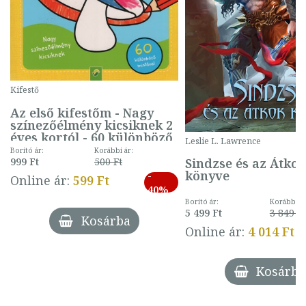
Kifestő
Az első kifestőm - Nagy
színezőélmény kicsiknek 2
éves kortól - 60 különböző
Leslie L. Lawrence
mintával (gombás)
Borító ár:
Korábbi ár:
Sindzse és az Átko
999 Ft
500 Ft
könyve
-
Online ár:
599 Ft
40%
Borító ár:
Korábbi ár
5 499 Ft
3 849 Ft
Kosárba
Online ár:
4 014 Ft
Kosárba