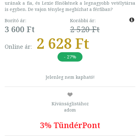
urának a fia, és Lexie főnökének a legnagyobb vetélytársa
is egyben. De vajon tényleg megbízhat a férfiban?
Borító ár:
Korábbi ár:
3 600 Ft
2 520 Ft
2 628 Ft
Online ár:
- 27%
Jelenleg nem kapható!
Kívánságlistához
adom
3% TündérPont