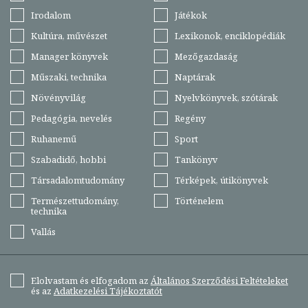
Irodalom
Játékok
Kultúra, művészet
Lexikonok, enciklopédiák
Manager könyvek
Mezőgazdaság
Műszaki, technika
Naptárak
Növényvilág
Nyelvkönyvek, szótárak
Pedagógia, nevelés
Regény
Ruhanemű
Sport
Szabadidő, hobbi
Tankönyv
Társadalomtudomány
Térképek, útikönyvek
Természettudomány,
Történelem
technika
Vallás
Elolvastam és elfogadom az
Általános Szerződési Feltételeket
és az
Adatkezelési Tájékoztatót