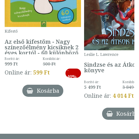
Kifestő
Az első kifestőm - Nagy
színezőélmény kicsiknek 2
éves kortól - 60 különböző
Leslie L. Lawrence
mintával (gombás)
Borító ár:
Korábbi ár:
Sindzse és az Átko
999 Ft
500 Ft
könyve
-
Online ár:
599 Ft
40%
Borító ár:
Korábbi ár
5 499 Ft
3 849 Ft
Kosárba
Online ár:
4 014 Ft
Kosárba