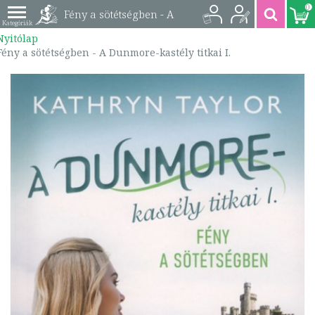
0
Fény a sötétségben - A
Nyitólap
Dunmore-kastély
Fény a sötétségben - A Dunmore-kastély titkai I.
titkai I. |
9789630999892