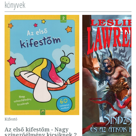
könyvek
Kifestő
Az első kifestőm - Nagy
színezőélmény kicsiknek 2