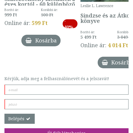
éves kortól - 60 különböző
Leslie L. Lawrence
mintával (gombás)
Borító ár:
Korábbi ár:
Sindzse és az Átko
999 Ft
500 Ft
könyve
-
Online ár:
599 Ft
40%
Borító ár:
Korábbi ár
5 499 Ft
3 849 Ft
Kosárba
Online ár:
4 014 Ft
Kosárba
Kérjük, adja meg a felhasználónevét és a jelszavát!
Belépés