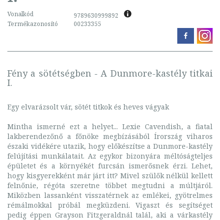
Vonalkód
9789630999892
Termékazonosító
00233355
Fény a sötétségben - A Dunmore-kastély titkai
I.
Egy elvarázsolt vár, sötét titkok és heves vágyak
Mintha ismerné ezt a helyet... Lexie Cavendish, a fiatal
lakberendezőnő a főnöke megbízásából Írország viharos
északi vidékére utazik, hogy előkészítse a Dunmore-kastély
felújítási munkálatait. Az egykor bizonyára méltóságteljes
épületet és a környékét furcsán ismerősnek érzi. Lehet,
hogy kisgyerekként már járt itt? Mivel szülők nélkül kellett
felnőnie, régóta szeretne többet megtudni a múltjáról.
Miközben lassanként visszatérnek az emlékei, gyötrelmes
rémálmokkal próbál megküzdeni. Vigaszt és segítséget
pedig éppen Grayson Fitzgeraldnál talál, aki a várkastély