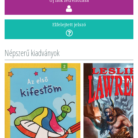
Új fiók létrehozása
Elfelejtett jelszó
Népszerű kiadványok