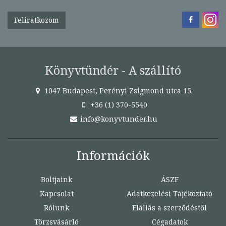
Feliratkozom
Könyvtündér - A szállító
1047 Budapest, Perényi Zsigmond utca 15.
+36 (1) 370-5540
info@konyvtunder.hu
Információk
Boltjaink
ÁSZF
Kapcsolat
Adatkezelési Tájékoztató
Rólunk
Elállás a szerződéstől
Törzsvásárló
Cégadatok