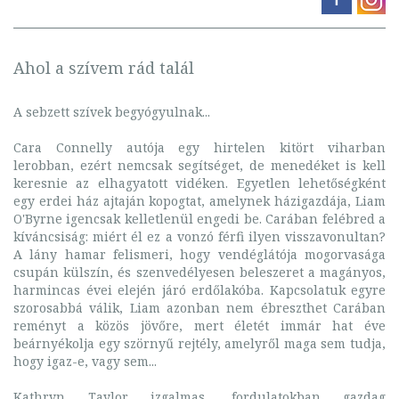
Ahol a szívem rád talál
A sebzett szívek begyógyulnak...
Cara Connelly autója egy hirtelen kitört viharban
lerobban, ezért nemcsak segítséget, de menedéket is kell
keresnie az elhagyatott vidéken. Egyetlen lehetőségként
egy erdei ház ajtaján kopogtat, amelynek házigazdája, Liam
O'Byrne igencsak kelletlenül engedi be. Carában felébred a
kíváncsiság: miért él ez a vonzó férfi ilyen visszavonultan?
A lány hamar felismeri, hogy vendéglátója mogorvasága
csupán külszín, és szenvedélyesen beleszeret a magányos,
harmincas évei elején járó erdőlakóba. Kapcsolatuk egyre
szorosabbá válik, Liam azonban nem ébreszthet Carában
reményt a közös jövőre, mert életét immár hat éve
beárnyékolja egy szörnyű rejtély, amelyről maga sem tudja,
hogy igaz-e, vagy sem...
Kathryn Taylor izgalmas, fordulatokban gazdag