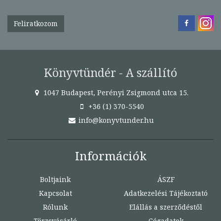
Feliratkozom
Könyvtündér - A szállító
1047 Budapest, Perényi Zsigmond utca 15.
+36 (1) 370-5540
info@konyvtunder.hu
Információk
Boltjaink
ÁSZF
Kapcsolat
Adatkezelési Tájékoztató
Rólunk
Elállás a szerződéstől
Törzsvásárló
Cégadatok