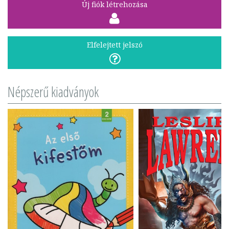
Új fiók létrehozása
Elfelejtett jelszó
Népszerű kiadványok