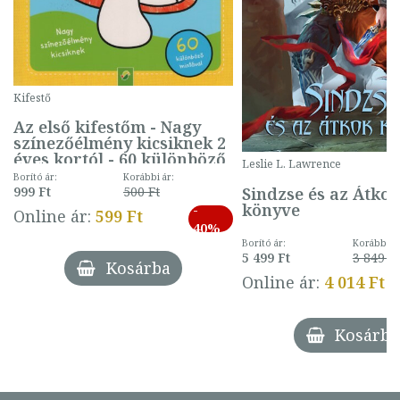
Kifestő
Az első kifestőm - Nagy
színezőélmény kicsiknek 2
éves kortól - 60 különböző
Leslie L. Lawrence
mintával (gombás)
Borító ár:
Korábbi ár:
Sindzse és az Átko
999 Ft
500 Ft
könyve
-
Online ár:
599 Ft
40%
Borító ár:
Korábbi ár
5 499 Ft
3 849 Ft
Kosárba
Online ár:
4 014 Ft
Kosárba