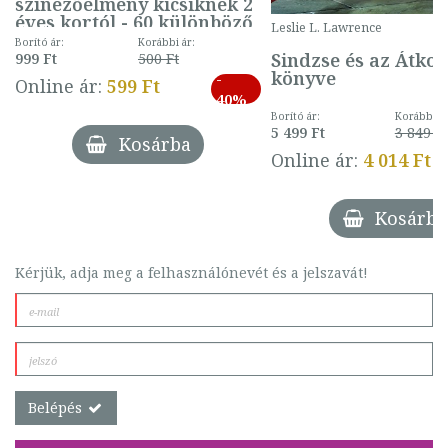
színezőélmény kicsiknek 2
éves kortól - 60 különböző
Leslie L. Lawrence
mintával (gombás)
Borító ár:
Korábbi ár:
Sindzse és az Átko
999 Ft
500 Ft
könyve
-
Online ár:
599 Ft
40%
Borító ár:
Korábbi ár
5 499 Ft
3 849 Ft
Kosárba
Online ár:
4 014 Ft
Kosárba
Kérjük, adja meg a felhasználónevét és a jelszavát!
Belépés