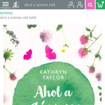
0
Ahol a szívem rád
Nyitólap
talál | 9789630997782
Ahol a szívem rád talál