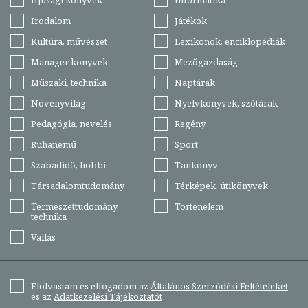
Ifjúsági könyvek
Informatika
Irodalom
Játékok
Kultúra, művészet
Lexikonok, enciklopédiák
Manager könyvek
Mezőgazdaság
Műszaki, technika
Naptárak
Növényvilág
Nyelvkönyvek, szótárak
Pedagógia, nevelés
Regény
Ruhanemű
Sport
Szabadidő, hobbi
Tankönyv
Társadalomtudomány
Térképek, útikönyvek
Természettudomány,
Történelem
technika
Vallás
Elolvastam és elfogadom az
Általános Szerződési Feltételeket
és az
Adatkezelési Tájékoztatót