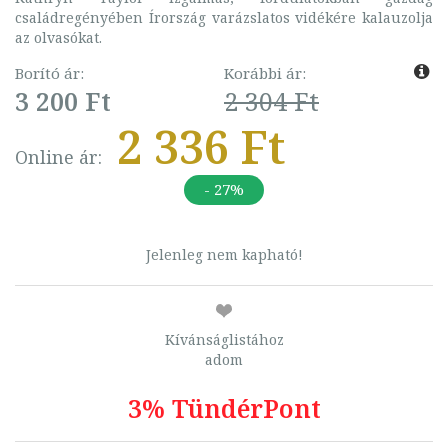
családregényében Írország varázslatos vidékére kalauzolja
az olvasókat.
Borító ár:
Korábbi ár:
3 200 Ft
2 304 Ft
2 336 Ft
Online ár:
- 27%
Jelenleg nem kapható!
Kívánságlistához
adom
3% TündérPont